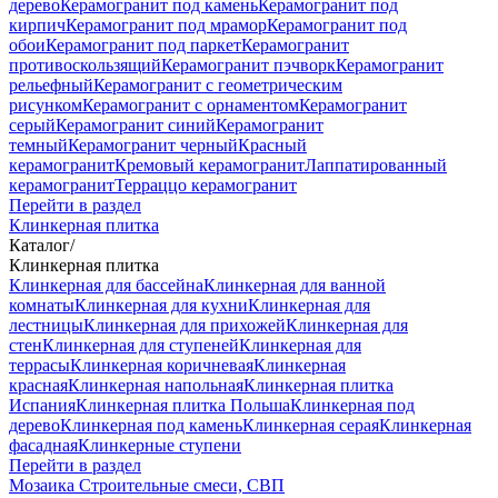
дерево
Керамогранит под камень
Керамогранит под
кирпич
Керамогранит под мрамор
Керамогранит под
обои
Керамогранит под паркет
Керамогранит
противоскользящий
Керамогранит пэчворк
Керамогранит
рельефный
Керамогранит с геометрическим
рисунком
Керамогранит с орнаментом
Керамогранит
серый
Керамогранит синий
Керамогранит
темный
Керамогранит черный
Красный
керамогранит
Кремовый керамогранит
Лаппатированный
керамогранит
Терраццо керамогранит
Перейти в раздел
Клинкерная плитка
Каталог
/
Клинкерная плитка
Клинкерная для бассейна
Клинкерная для ванной
комнаты
Клинкерная для кухни
Клинкерная для
лестницы
Клинкерная для прихожей
Клинкерная для
стен
Клинкерная для ступеней
Клинкерная для
террасы
Клинкерная коричневая
Клинкерная
красная
Клинкерная напольная
Клинкерная плитка
Испания
Клинкерная плитка Польша
Клинкерная под
дерево
Клинкерная под камень
Клинкерная серая
Клинкерная
фасадная
Клинкерные ступени
Перейти в раздел
Мозаика
Строительные смеси, СВП