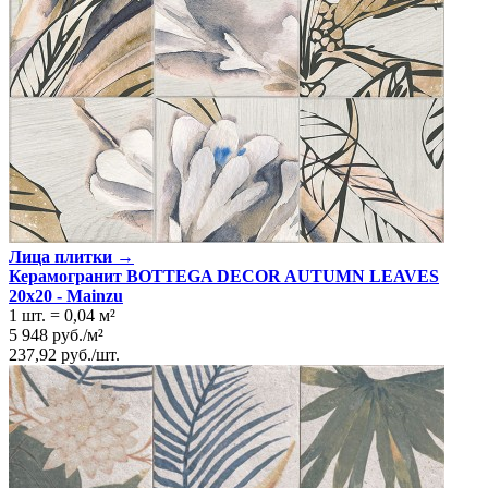
Лица плитки →
Керамогранит BOTTEGA DECOR AUTUMN LEAVES
20x20 - Mainzu
1 шт.
=
0,04
м²
5 948
руб.
/
м²
237,92
руб.
/
шт.