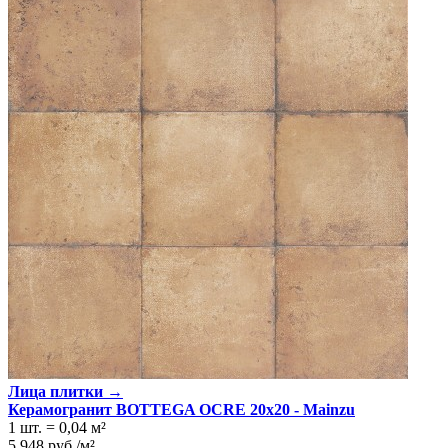
Лица плитки →
Керамогранит BOTTEGA OCRE 20x20 - Mainzu
1 шт.
=
0,04
м²
5 948
руб.
/
м²