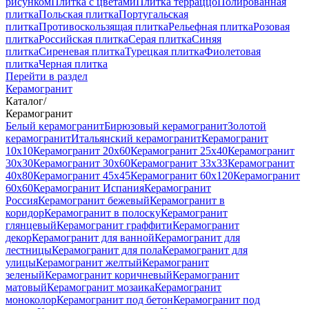
рисунком
Плитка с цветами
Плитка терраццо
Полированная
плитка
Польская плитка
Португальская
плитка
Противоскользящая плитка
Рельефная плитка
Розовая
плитка
Российская плитка
Серая плитка
Синяя
плитка
Сиреневая плитка
Турецкая плитка
Фиолетовая
плитка
Черная плитка
Перейти в раздел
Керамогранит
Каталог
/
Керамогранит
Белый керамогранит
Бирюзовый керамогранит
Золотой
керамогранит
Итальянский керамогранит
Керамогранит
10x10
Керамогранит 20x60
Керамогранит 25x40
Керамогранит
30x30
Керамогранит 30x60
Керамогранит 33x33
Керамогранит
40x80
Керамогранит 45x45
Керамогранит 60x120
Керамогранит
60x60
Керамогранит Испания
Керамогранит
Россия
Керамогранит бежевый
Керамогранит в
коридор
Керамогранит в полоску
Керамогранит
глянцевый
Керамогранит граффити
Керамогранит
декор
Керамогранит для ванной
Керамогранит для
лестницы
Керамогранит для пола
Керамогранит для
улицы
Керамогранит желтый
Керамогранит
зеленый
Керамогранит коричневый
Керамогранит
матовый
Керамогранит мозаика
Керамогранит
моноколор
Керамогранит под бетон
Керамогранит под