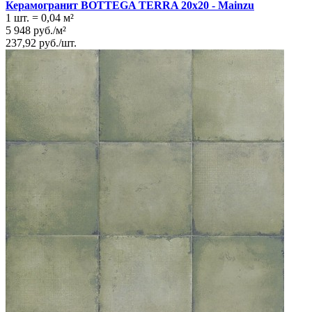
Керамогранит BOTTEGA TERRA 20x20 - Mainzu
1 шт.
=
0,04
м²
5 948
руб.
/
м²
237,92
руб.
/
шт.