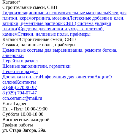
Каталог
/
Строительные смеси, СВП
Гидроизоляционные и вспомогательные материалы
Клеи для
плитки, керамогранита, мозаики
Латексные добавки в клеи,
затирки, цементные растворы
СВП ( система укладки
плитки)
Средства для очистки и ухода за плиткой,
камнем
Стяжки, наливные полы, праймеры
Каталог
/
Строительные смеси, СВП
/
Стяжки, наливные полы, праймеры
Цементные составы для выравнивания, ремонта бетона,
анкеровки
Перейти в раздел
Шовные заполнители, герметики
Перейти в раздел
Доставка и оплата
Информация для клиентов
Акции
О
салоне
Контакты
8 (846) 270-90-97
8 (929) 704-07-47
ccn.ceramic@mail.ru
E-mail адрес
Пн. - Пят.: 10:00-19:00
Суббота 10.00-18.00
Воскресенье-выходной
График работы
ул. Стара-Загора, 29а.