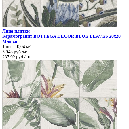
Лица плитки →
Керамогранит BOTTEGA DECOR BLUE LEAVES 20x20 -
Mainzu
1 шт.
=
0,04
м²
5 948
руб.
/
м²
237,92
руб.
/
шт.