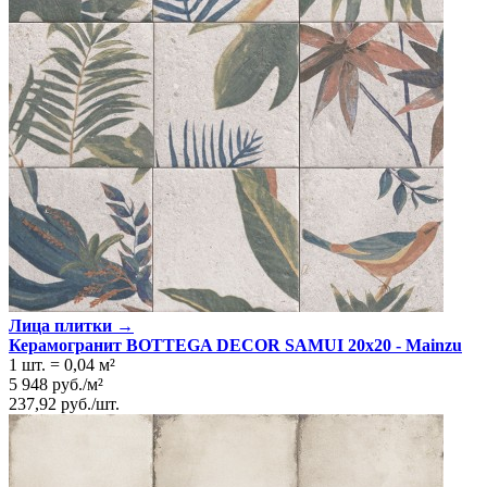
Лица плитки →
Керамогранит BOTTEGA DECOR SAMUI 20x20 - Mainzu
1 шт.
=
0,04
м²
5 948
руб.
/
м²
237,92
руб.
/
шт.