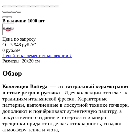
В наличии: 1000 шт
Цена по запросу
От
5 948
руб.
/
м²
0
руб.
/
м²
Перейти к элементам коллекции ↓
Размеры:
20х20 см
Обзор
Коллекция Bottega
— это
витражный
керамогранит
в стиле ретро и рустика
. Идея коллекции отсылает к
традициям итальянской фрески. Характерные
паттерны, выполненные в лоскутной технике пэчворк,
дополняют и подчёркивают аутентичную палитру, а
искусственно созданные потертости и микро
трещинки придают отделке антикварность, создают
атмосферу тепла и уюта,