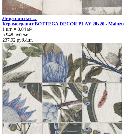
Лица плитки →
Керамогранит BOTTEGA DECOR PLAY 20x20 - Mainzu
1 шт.
=
0,04
м²
5 948
руб.
/
м²
237,92
руб.
/
шт.