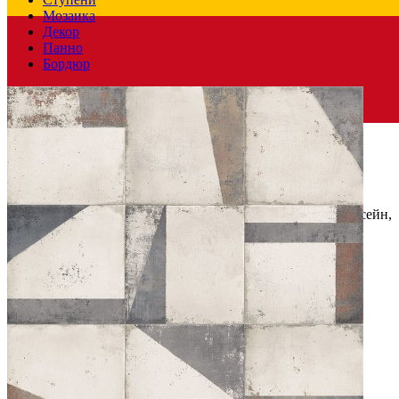
Мозаика
Декор
Панно
Бордюр
Испания
Производитель
MAINZU
Коллекция
MAINZU BOTTEGA
Материал
Керамогранит
Тип плитки
Настенная, Напольная
Назначение
Холл и прихожая, Ванная комната, Кухня, Бассейн,
Улица/Терраса
Имитация поверхности
Пэчворк, Растительный принт,
Состаренная
Поверхность
Шелк, Сатин
Цвет
Оранжево-розовый
,
Дымчато-белый
,
Охра
,
Многоцветный
,
Желто-зеленый
Единица измер. коллекции
м2