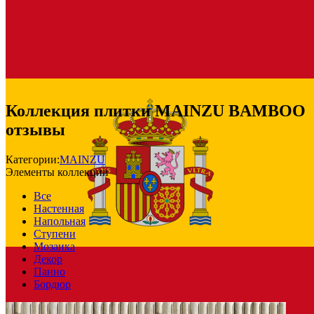
Коллекция плитки MAINZU BAMBOO
отзывы
Категории:
MAINZU
Элементы коллекции
Все
Настенная
Напольная
Ступени
Мозаика
Декор
Панно
Бордюр