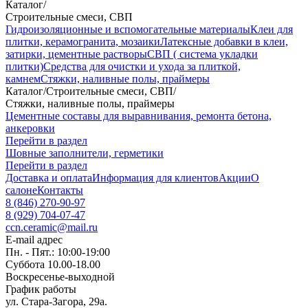
Каталог
/
Строительные смеси, СВП
Гидроизоляционные и вспомогательные материалы
Клеи для
плитки, керамогранита, мозаики
Латексные добавки в клеи,
затирки, цементные растворы
СВП ( система укладки
плитки)
Средства для очистки и ухода за плиткой,
камнем
Стяжки, наливные полы, праймеры
Каталог
/
Строительные смеси, СВП
/
Стяжки, наливные полы, праймеры
Цементные составы для выравнивания, ремонта бетона,
анкеровки
Перейти в раздел
Шовные заполнители, герметики
Перейти в раздел
Доставка и оплата
Информация для клиентов
Акции
О
салоне
Контакты
8 (846) 270-90-97
8 (929) 704-07-47
ccn.ceramic@mail.ru
E-mail адрес
Пн. - Пят.: 10:00-19:00
Суббота 10.00-18.00
Воскресенье-выходной
График работы
ул. Стара-Загора, 29а.