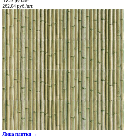
5 823
руб.
/
м²
262,04
руб.
/
шт.
Лица плитки →