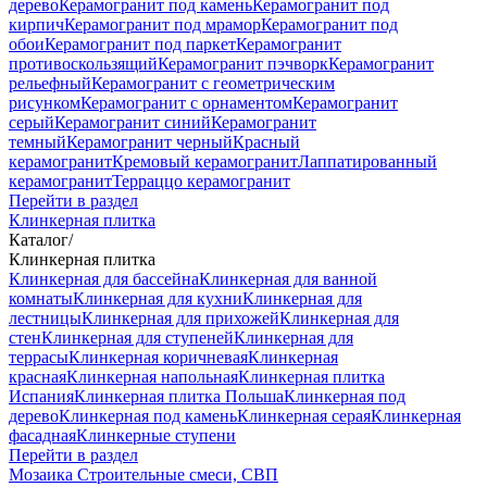
дерево
Керамогранит под камень
Керамогранит под
кирпич
Керамогранит под мрамор
Керамогранит под
обои
Керамогранит под паркет
Керамогранит
противоскользящий
Керамогранит пэчворк
Керамогранит
рельефный
Керамогранит с геометрическим
рисунком
Керамогранит с орнаментом
Керамогранит
серый
Керамогранит синий
Керамогранит
темный
Керамогранит черный
Красный
керамогранит
Кремовый керамогранит
Лаппатированный
керамогранит
Терраццо керамогранит
Перейти в раздел
Клинкерная плитка
Каталог
/
Клинкерная плитка
Клинкерная для бассейна
Клинкерная для ванной
комнаты
Клинкерная для кухни
Клинкерная для
лестницы
Клинкерная для прихожей
Клинкерная для
стен
Клинкерная для ступеней
Клинкерная для
террасы
Клинкерная коричневая
Клинкерная
красная
Клинкерная напольная
Клинкерная плитка
Испания
Клинкерная плитка Польша
Клинкерная под
дерево
Клинкерная под камень
Клинкерная серая
Клинкерная
фасадная
Клинкерные ступени
Перейти в раздел
Мозаика
Строительные смеси, СВП