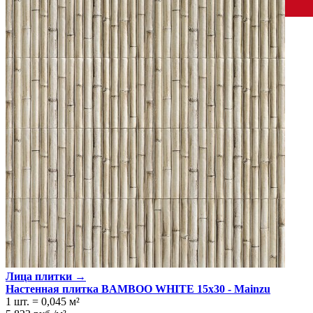
Испания
Производитель
MAINZU
Коллекция
MAINZU BAMBOO
Материал
Керамика
Тип плитки
Настенная
Назначение
Холл и прихожая, Ванная комната, Кухня
Имитация поверхности
Растительный принт
Поверхность
Матовая, Рельефная
Цвет
Слоновая кость
,
Желто-зеленый
Единица измер. коллекции
м2
Лица плитки →
Настенная плитка BAMBOO WHITE 15x30 - Mainzu
1 шт.
=
0,045
м²