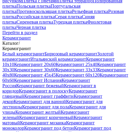
рисунком
Плитка с цветами
Плитка терраццо
Полированная
плитка
Польская плитка
Португальская
плитка
Противоскользящая плитка
Рельефная плитка
Розовая
плитка
Российская плитка
Серая плитка
Синяя
плитка
Сиреневая плитка
Турецкая плитка
Фиолетовая
плитка
Черная плитка
Перейти в раздел
Керамогранит
Каталог
/
Керамогранит
Белый керамогранит
Бирюзовый керамогранит
Золотой
керамогранит
Итальянский керамогранит
Керамогранит
10x10
Керамогранит 20x60
Керамогранит 25x40
Керамогранит
30x30
Керамогранит 30x60
Керамогранит 33x33
Керамогранит
40x80
Керамогранит 45x45
Керамогранит 60x120
Керамогранит
60x60
Керамогранит Испания
Керамогранит
Россия
Керамогранит бежевый
Керамогранит в
коридор
Керамогранит в полоску
Керамогранит
глянцевый
Керамогранит граффити
Керамогранит
декор
Керамогранит для ванной
Керамогранит для
лестницы
Керамогранит для пола
Керамогранит для
улицы
Керамогранит желтый
Керамогранит
зеленый
Керамогранит коричневый
Керамогранит
матовый
Керамогранит мозаика
Керамогранит
моноколор
Керамогранит под бетон
Керамогранит под