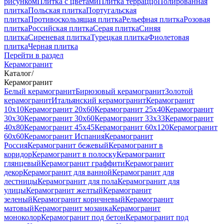
рисунком
Плитка с цветами
Плитка терраццо
Полированная
плитка
Польская плитка
Португальская
плитка
Противоскользящая плитка
Рельефная плитка
Розовая
плитка
Российская плитка
Серая плитка
Синяя
плитка
Сиреневая плитка
Турецкая плитка
Фиолетовая
плитка
Черная плитка
Перейти в раздел
Керамогранит
Каталог
/
Керамогранит
Белый керамогранит
Бирюзовый керамогранит
Золотой
керамогранит
Итальянский керамогранит
Керамогранит
10x10
Керамогранит 20x60
Керамогранит 25x40
Керамогранит
30x30
Керамогранит 30x60
Керамогранит 33x33
Керамогранит
40x80
Керамогранит 45x45
Керамогранит 60x120
Керамогранит
60x60
Керамогранит Испания
Керамогранит
Россия
Керамогранит бежевый
Керамогранит в
коридор
Керамогранит в полоску
Керамогранит
глянцевый
Керамогранит граффити
Керамогранит
декор
Керамогранит для ванной
Керамогранит для
лестницы
Керамогранит для пола
Керамогранит для
улицы
Керамогранит желтый
Керамогранит
зеленый
Керамогранит коричневый
Керамогранит
матовый
Керамогранит мозаика
Керамогранит
моноколор
Керамогранит под бетон
Керамогранит под