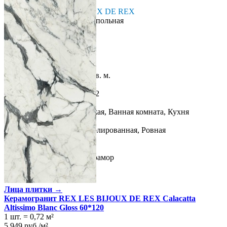
Производитель
REX
Коллекция
Rex LES BIJOUX DE REX
Тип плитки
Настенная, Напольная
Размеры
Размеры
60х120 см
Толщина
10 мм
Ширина
60 см
Длина
120 см
Площадь в упаковке
1.44 кв. м.
Вес 1 упаковки
31.7 кг
Количество в коробке, шт.
2
Свойства
Назначение
Холл и прихожая, Ванная комната, Кухня
Материал
Керамогранит
Поверхность
Глянцевая/Полированная, Ровная
Ректификация
Да
Цвет
Белый
Имитация поверхности
Мрамор
Лица плитки →
Керамогранит REX LES BIJOUX DE REX Calacatta
Altissimo Blanc Gloss 60*120
1 шт.
=
0,72
м²
5 949
руб.
/
м²