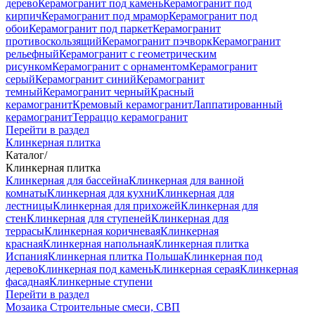
дерево
Керамогранит под камень
Керамогранит под
кирпич
Керамогранит под мрамор
Керамогранит под
обои
Керамогранит под паркет
Керамогранит
противоскользящий
Керамогранит пэчворк
Керамогранит
рельефный
Керамогранит с геометрическим
рисунком
Керамогранит с орнаментом
Керамогранит
серый
Керамогранит синий
Керамогранит
темный
Керамогранит черный
Красный
керамогранит
Кремовый керамогранит
Лаппатированный
керамогранит
Терраццо керамогранит
Перейти в раздел
Клинкерная плитка
Каталог
/
Клинкерная плитка
Клинкерная для бассейна
Клинкерная для ванной
комнаты
Клинкерная для кухни
Клинкерная для
лестницы
Клинкерная для прихожей
Клинкерная для
стен
Клинкерная для ступеней
Клинкерная для
террасы
Клинкерная коричневая
Клинкерная
красная
Клинкерная напольная
Клинкерная плитка
Испания
Клинкерная плитка Польша
Клинкерная под
дерево
Клинкерная под камень
Клинкерная серая
Клинкерная
фасадная
Клинкерные ступени
Перейти в раздел
Мозаика
Строительные смеси, СВП