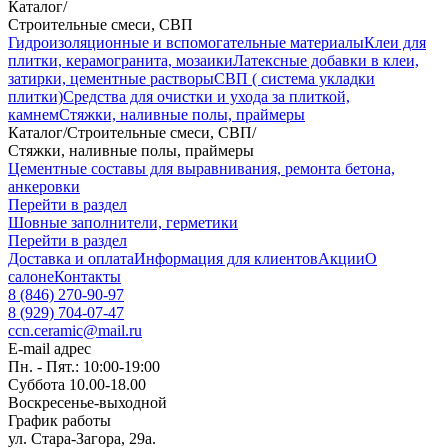
Каталог
/
Строительные смеси, СВП
Гидроизоляционные и вспомогательные материалы
Клеи для
плитки, керамогранита, мозаики
Латексные добавки в клеи,
затирки, цементные растворы
СВП ( система укладки
плитки)
Средства для очистки и ухода за плиткой,
камнем
Стяжки, наливные полы, праймеры
Каталог
/
Строительные смеси, СВП
/
Стяжки, наливные полы, праймеры
Цементные составы для выравнивания, ремонта бетона,
анкеровки
Перейти в раздел
Шовные заполнители, герметики
Перейти в раздел
Доставка и оплата
Информация для клиентов
Акции
О
салоне
Контакты
8 (846) 270-90-97
8 (929) 704-07-47
ccn.ceramic@mail.ru
E-mail адрес
Пн. - Пят.: 10:00-19:00
Суббота 10.00-18.00
Воскресенье-выходной
График работы
ул. Стара-Загора, 29а.