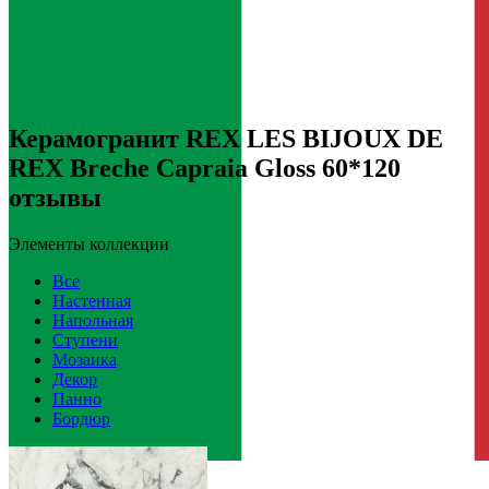
Керамогранит REX LES BIJOUX DE
REX Breche Capraia Gloss 60*120
отзывы
Элементы коллекции
Все
Настенная
Напольная
Ступени
Мозаика
Декор
Панно
Бордюр
Италия