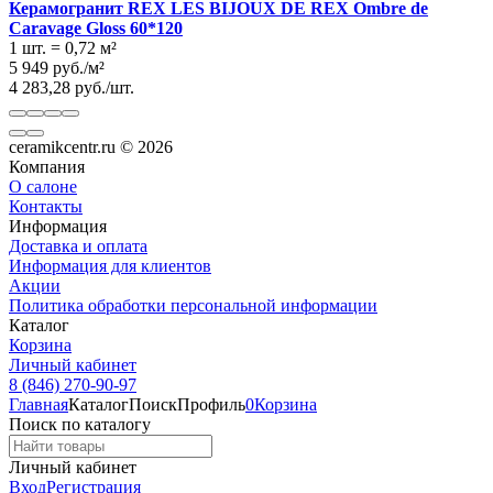
Керамогранит REX LES BIJOUX DE REX Ombre de
Caravage Gloss 60*120
1 шт.
=
0,72
м²
5 949
руб.
/
м²
4 283,28
руб.
/
шт.
ceramikcentr.ru
© 2026
Компания
О салоне
Контакты
Информация
Доставка и оплата
Информация для клиентов
Акции
Политика обработки персональной информации
Каталог
Корзина
Личный кабинет
8 (846) 270-90-97
Главная
Каталог
Поиск
Профиль
0
Корзина
Поиск по каталогу
Личный кабинет
Вход
Регистрация