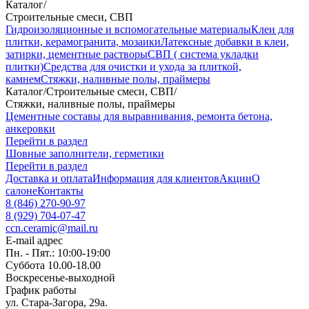
Каталог
/
Строительные смеси, СВП
Гидроизоляционные и вспомогательные материалы
Клеи для
плитки, керамогранита, мозаики
Латексные добавки в клеи,
затирки, цементные растворы
СВП ( система укладки
плитки)
Средства для очистки и ухода за плиткой,
камнем
Стяжки, наливные полы, праймеры
Каталог
/
Строительные смеси, СВП
/
Стяжки, наливные полы, праймеры
Цементные составы для выравнивания, ремонта бетона,
анкеровки
Перейти в раздел
Шовные заполнители, герметики
Перейти в раздел
Доставка и оплата
Информация для клиентов
Акции
О
салоне
Контакты
8 (846) 270-90-97
8 (929) 704-07-47
ccn.ceramic@mail.ru
E-mail адрес
Пн. - Пят.: 10:00-19:00
Суббота 10.00-18.00
Воскресенье-выходной
График работы
ул. Стара-Загора, 29а.