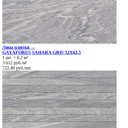
Лица плитки →
GAYAFORES SAHARA GRIS 32Х62,5
1 шт.
=
0,2
м²
3 612
руб.
/
м²
722,40
руб.
/
шт.