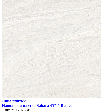
Лица плитки →
Напольная плитка Sahara 45*45 Blanco
1 шт.
=
0,2025
м²