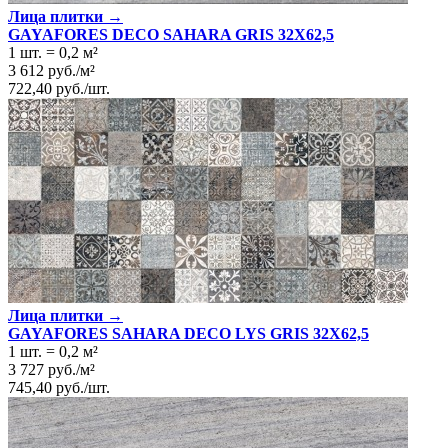
Лица плитки →
GAYAFORES DECO SAHARA GRIS 32Х62,5
1 шт.
=
0,2
м²
3 612
руб.
/
м²
722,40
руб.
/
шт.
Лица плитки →
GAYAFORES SAHARA DECO LYS GRIS 32Х62,5
1 шт.
=
0,2
м²
3 727
руб.
/
м²
745,40
руб.
/
шт.