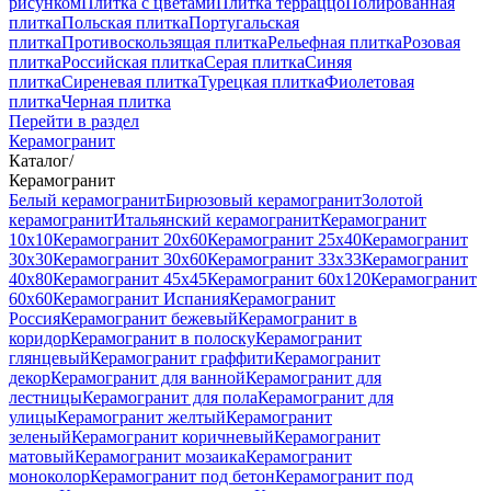
рисунком
Плитка с цветами
Плитка терраццо
Полированная
плитка
Польская плитка
Португальская
плитка
Противоскользящая плитка
Рельефная плитка
Розовая
плитка
Российская плитка
Серая плитка
Синяя
плитка
Сиреневая плитка
Турецкая плитка
Фиолетовая
плитка
Черная плитка
Перейти в раздел
Керамогранит
Каталог
/
Керамогранит
Белый керамогранит
Бирюзовый керамогранит
Золотой
керамогранит
Итальянский керамогранит
Керамогранит
10x10
Керамогранит 20x60
Керамогранит 25x40
Керамогранит
30x30
Керамогранит 30x60
Керамогранит 33x33
Керамогранит
40x80
Керамогранит 45x45
Керамогранит 60x120
Керамогранит
60x60
Керамогранит Испания
Керамогранит
Россия
Керамогранит бежевый
Керамогранит в
коридор
Керамогранит в полоску
Керамогранит
глянцевый
Керамогранит граффити
Керамогранит
декор
Керамогранит для ванной
Керамогранит для
лестницы
Керамогранит для пола
Керамогранит для
улицы
Керамогранит желтый
Керамогранит
зеленый
Керамогранит коричневый
Керамогранит
матовый
Керамогранит мозаика
Керамогранит
моноколор
Керамогранит под бетон
Керамогранит под