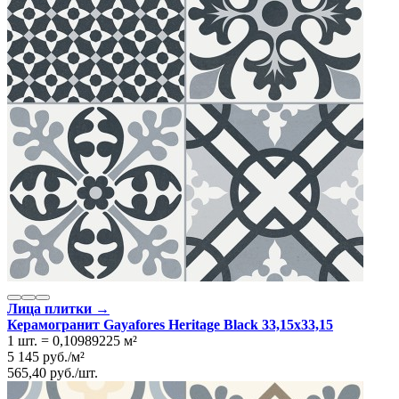
Лица плитки →
Керамогранит Gayafores Heritage Black 33,15x33,15
1 шт.
=
0,10989225
м²
5 145
руб.
/
м²
565,40
руб.
/
шт.