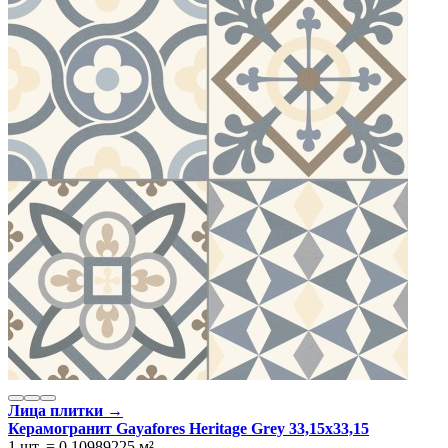
Лица плитки →
Керамогранит Gayafores Heritage Grey 33,15x33,15
1 шт.
=
0,10989225
м²