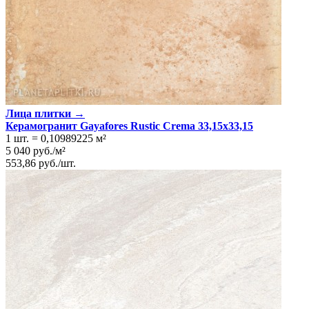
Лица плитки →
Керамогранит Gayafores Rustic Crema 33,15x33,15
1 шт.
=
0,10989225
м²
5 040
руб.
/
м²
553,86
руб.
/
шт.