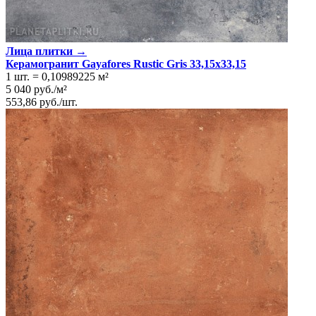
Лица плитки →
Керамогранит Gayafores Rustic Gris 33,15x33,15
1 шт.
=
0,10989225
м²
5 040
руб.
/
м²
553,86
руб.
/
шт.