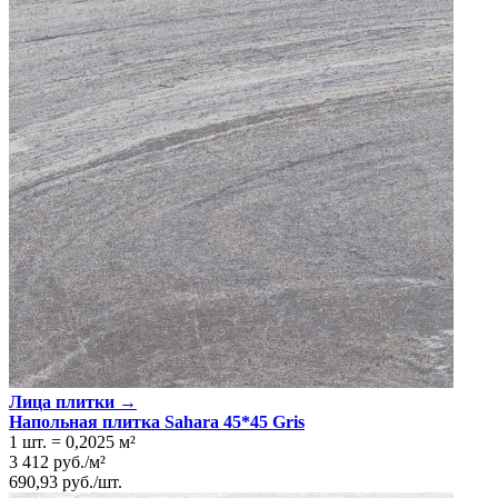
Лица плитки →
Напольная плитка Sahara 45*45 Gris
1 шт.
=
0,2025
м²
3 412
руб.
/
м²
690,93
руб.
/
шт.