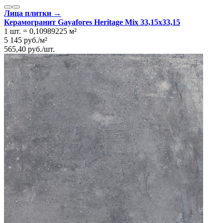
Лица плитки →
Керамогранит Gayafores Heritage Mix 33,15x33,15
1 шт.
=
0,10989225
м²
5 145
руб.
/
м²
565,40
руб.
/
шт.