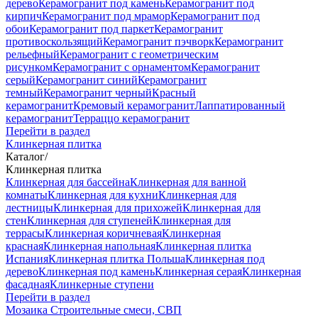
дерево
Керамогранит под камень
Керамогранит под
кирпич
Керамогранит под мрамор
Керамогранит под
обои
Керамогранит под паркет
Керамогранит
противоскользящий
Керамогранит пэчворк
Керамогранит
рельефный
Керамогранит с геометрическим
рисунком
Керамогранит с орнаментом
Керамогранит
серый
Керамогранит синий
Керамогранит
темный
Керамогранит черный
Красный
керамогранит
Кремовый керамогранит
Лаппатированный
керамогранит
Терраццо керамогранит
Перейти в раздел
Клинкерная плитка
Каталог
/
Клинкерная плитка
Клинкерная для бассейна
Клинкерная для ванной
комнаты
Клинкерная для кухни
Клинкерная для
лестницы
Клинкерная для прихожей
Клинкерная для
стен
Клинкерная для ступеней
Клинкерная для
террасы
Клинкерная коричневая
Клинкерная
красная
Клинкерная напольная
Клинкерная плитка
Испания
Клинкерная плитка Польша
Клинкерная под
дерево
Клинкерная под камень
Клинкерная серая
Клинкерная
фасадная
Клинкерные ступени
Перейти в раздел
Мозаика
Строительные смеси, СВП