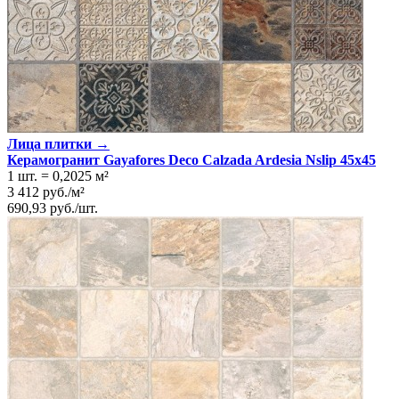
Лица плитки →
Керамогранит Gayafores Deco Calzada Ardesia Nslip 45x45
1 шт.
=
0,2025
м²
3 412
руб.
/
м²
690,93
руб.
/
шт.