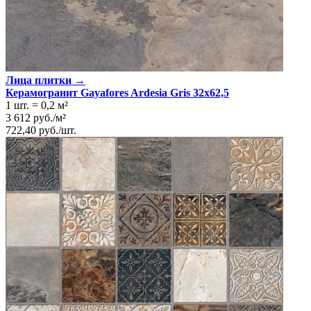
Лица плитки →
Керамогранит Gayafores Ardesia Gris 32x62,5
1 шт.
=
0,2
м²
3 612
руб.
/
м²
722,40
руб.
/
шт.