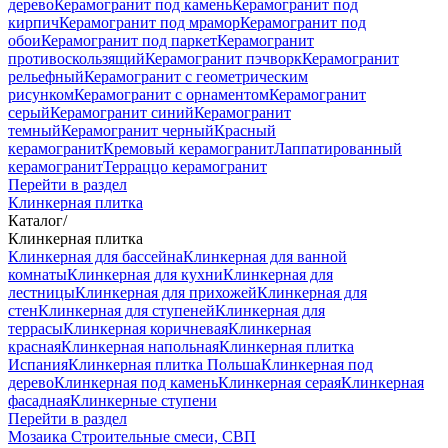
дерево
Керамогранит под камень
Керамогранит под
кирпич
Керамогранит под мрамор
Керамогранит под
обои
Керамогранит под паркет
Керамогранит
противоскользящий
Керамогранит пэчворк
Керамогранит
рельефный
Керамогранит с геометрическим
рисунком
Керамогранит с орнаментом
Керамогранит
серый
Керамогранит синий
Керамогранит
темный
Керамогранит черный
Красный
керамогранит
Кремовый керамогранит
Лаппатированный
керамогранит
Терраццо керамогранит
Перейти в раздел
Клинкерная плитка
Каталог
/
Клинкерная плитка
Клинкерная для бассейна
Клинкерная для ванной
комнаты
Клинкерная для кухни
Клинкерная для
лестницы
Клинкерная для прихожей
Клинкерная для
стен
Клинкерная для ступеней
Клинкерная для
террасы
Клинкерная коричневая
Клинкерная
красная
Клинкерная напольная
Клинкерная плитка
Испания
Клинкерная плитка Польша
Клинкерная под
дерево
Клинкерная под камень
Клинкерная серая
Клинкерная
фасадная
Клинкерные ступени
Перейти в раздел
Мозаика
Строительные смеси, СВП