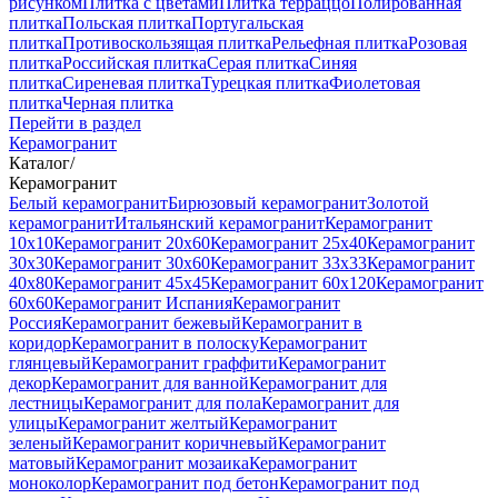
рисунком
Плитка с цветами
Плитка терраццо
Полированная
плитка
Польская плитка
Португальская
плитка
Противоскользящая плитка
Рельефная плитка
Розовая
плитка
Российская плитка
Серая плитка
Синяя
плитка
Сиреневая плитка
Турецкая плитка
Фиолетовая
плитка
Черная плитка
Перейти в раздел
Керамогранит
Каталог
/
Керамогранит
Белый керамогранит
Бирюзовый керамогранит
Золотой
керамогранит
Итальянский керамогранит
Керамогранит
10x10
Керамогранит 20x60
Керамогранит 25x40
Керамогранит
30x30
Керамогранит 30x60
Керамогранит 33x33
Керамогранит
40x80
Керамогранит 45x45
Керамогранит 60x120
Керамогранит
60x60
Керамогранит Испания
Керамогранит
Россия
Керамогранит бежевый
Керамогранит в
коридор
Керамогранит в полоску
Керамогранит
глянцевый
Керамогранит граффити
Керамогранит
декор
Керамогранит для ванной
Керамогранит для
лестницы
Керамогранит для пола
Керамогранит для
улицы
Керамогранит желтый
Керамогранит
зеленый
Керамогранит коричневый
Керамогранит
матовый
Керамогранит мозаика
Керамогранит
моноколор
Керамогранит под бетон
Керамогранит под