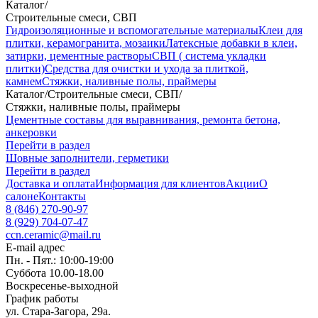
Каталог
/
Строительные смеси, СВП
Гидроизоляционные и вспомогательные материалы
Клеи для
плитки, керамогранита, мозаики
Латексные добавки в клеи,
затирки, цементные растворы
СВП ( система укладки
плитки)
Средства для очистки и ухода за плиткой,
камнем
Стяжки, наливные полы, праймеры
Каталог
/
Строительные смеси, СВП
/
Стяжки, наливные полы, праймеры
Цементные составы для выравнивания, ремонта бетона,
анкеровки
Перейти в раздел
Шовные заполнители, герметики
Перейти в раздел
Доставка и оплата
Информация для клиентов
Акции
О
салоне
Контакты
8 (846) 270-90-97
8 (929) 704-07-47
ccn.ceramic@mail.ru
E-mail адрес
Пн. - Пят.: 10:00-19:00
Суббота 10.00-18.00
Воскресенье-выходной
График работы
ул. Стара-Загора, 29а.