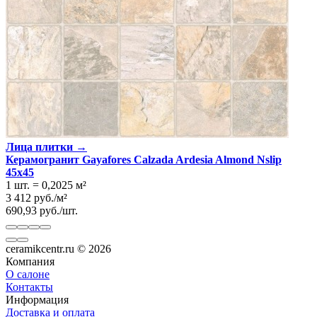
Лица плитки →
Керамогранит Gayafores Calzada Ardesia Almond Nslip
45x45
1 шт.
=
0,2025
м²
3 412
руб.
/
м²
690,93
руб.
/
шт.
ceramikcentr.ru
© 2026
Компания
О салоне
Контакты
Информация
Доставка и оплата