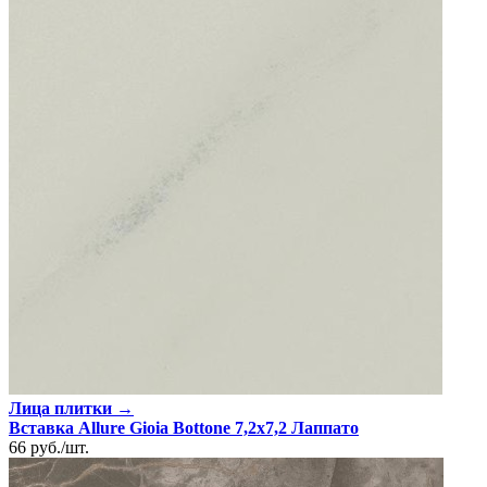
Лица плитки →
Вставка Allure Gioia Bottone 7,2x7,2 Лаппато
66
руб.
/
шт.