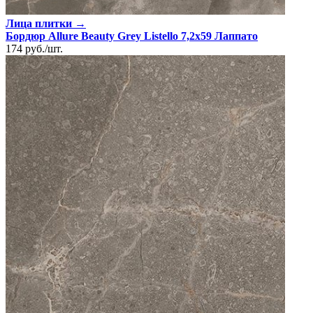
Лица плитки →
Бордюр Allure Beauty Grey Listello 7,2x59 Лаппато
174
руб.
/
шт.