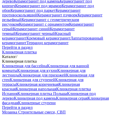
дерево
Керамогранит под камень
Керамогранит под
кирпич
Керамогранит под мрамор
Керамогранит под
обои
Керамогранит под паркет
Керамогранит
противоскользящий
Керамогранит пэчворк
Керамогранит
рельефный
Керамогранит с геометрическим
рисунком
Керамогранит с орнаментом
Керамогранит
серый
Керамогранит синий
Керамогранит
темный
Керамогранит черный
Красный
керамогранит
Кремовый керамогранит
Лаппатированный
керамогранит
Терраццо керамогранит
Перейти в раздел
Клинкерная плитка
Каталог
/
Клинкерная плитка
Клинкерная для бассейна
Клинкерная для ванной
комнаты
Клинкерная для кухни
Клинкерная для
лестницы
Клинкерная для прихожей
Клинкерная для
стен
Клинкерная для ступеней
Клинкерная для
террасы
Клинкерная коричневая
Клинкерная
красная
Клинкерная напольная
Клинкерная плитка
Испания
Клинкерная плитка Польша
Клинкерная под
дерево
Клинкерная под камень
Клинкерная серая
Клинкерная
фасадная
Клинкерные ступени
Перейти в раздел
Мозаика
Строительные смеси, СВП