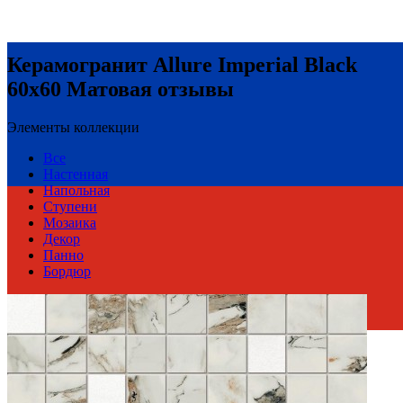
Керамогранит Allure Imperial Black
60x60 Матовая отзывы
Элементы коллекции
Все
Настенная
Напольная
Ступени
Мозаика
Декор
Панно
Бордюр
Россия
Производитель
Atlas Concord Russia
Коллекция
Atlas Concorde ALLURE
Тип плитки
Настенная, Напольная