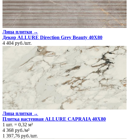
Лица плитки →
Декор ALLURE Direction Grey Beauty 40X80
4 404
руб.
/
шт.
Лица плитки →
Плитка настенная ALLURE CAPRAIA 40X80
1 шт.
=
0,32
м²
4 368
руб.
/
м²
1 397,76
руб.
/
шт.