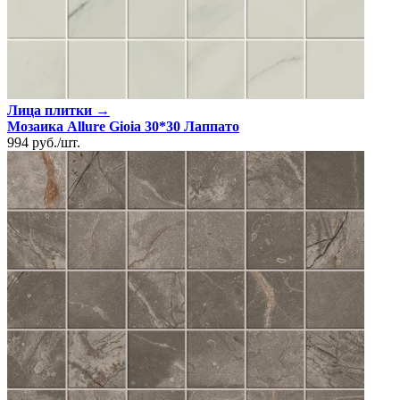
Лица плитки →
Мозаика Allure Gioia 30*30 Лаппато
994
руб.
/
шт.