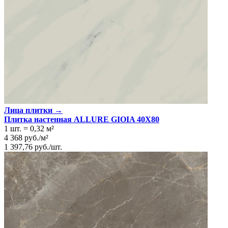
Лица плитки →
Плитка настенная ALLURE GIOIA 40X80
1 шт.
=
0,32
м²
4 368
руб.
/
м²
1 397,76
руб.
/
шт.