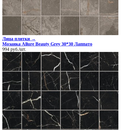
Лица плитки →
Мозаика Allure Beauty Grey 30*30 Лаппато
994
руб.
/
шт.