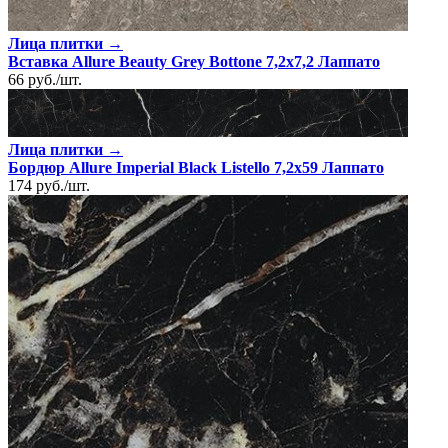
Лица плитки →
Вставка Allure Beauty Grey Bottone 7,2x7,2 Лаппато
66
руб.
/
шт.
Лица плитки →
Бордюр Allure Imperial Black Listello 7,2x59 Лаппато
174
руб.
/
шт.