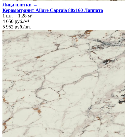
Лица плитки →
Керамогранит Allure Capraia 80x160 Лаппато
1 шт.
=
1,28
м²
4 650
руб.
/
м²
5 952
руб.
/
шт.