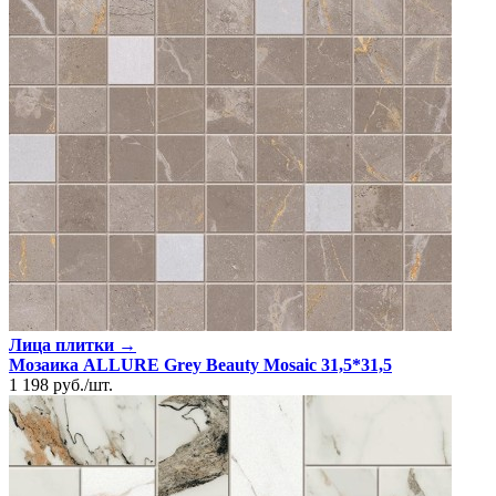
Лица плитки →
Мозаика ALLURE Grey Beauty Mosaic 31,5*31,5
1 198
руб.
/
шт.