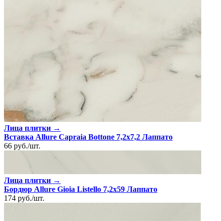
Лица плитки →
Вставка Allure Capraia Bottone 7,2x7,2 Лаппато
66
руб.
/
шт.
Лица плитки →
Бордюр Allure Gioia Listello 7,2x59 Лаппато
174
руб.
/
шт.