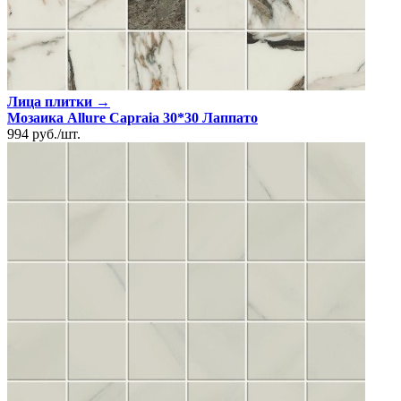
Лица плитки →
Мозаика Allure Capraia 30*30 Лаппато
994
руб.
/
шт.