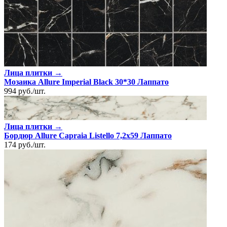
Лица плитки →
Мозаика Allure Imperial Black 30*30 Лаппато
994
руб.
/
шт.
Лица плитки →
Бордюр Allure Capraia Listello 7,2x59 Лаппато
174
руб.
/
шт.