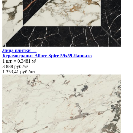
Лица плитки →
Керамогранит Allure Spire 59x59 Лаппато
1 шт.
=
0,3481
м²
3 888
руб.
/
м²
1 353,41
руб.
/
шт.