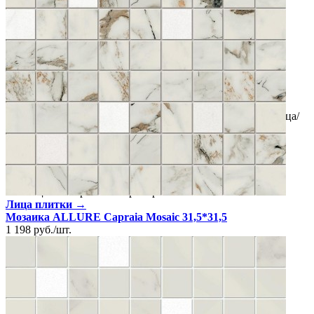
Размеры
Размеры
60х60 см
Толщина
9 мм
Ширина
60 см
Длина
60 см
Площадь в упаковке
1.08 кв. м.
Вес 1 упаковки
23.76 кг
Количество в коробке, шт.
3
Свойства
Назначение
Холл и прихожая, Ванная комната, Кухня, Улица/
Терраса
Материал
Керамогранит
Поверхность
Матовая, Ровная
Ректификация
Да
Цвет
Черный
Имитация поверхности
Мрамор
Лица плитки →
Мозаика ALLURE Capraia Mosaic 31,5*31,5
1 198
руб.
/
шт.