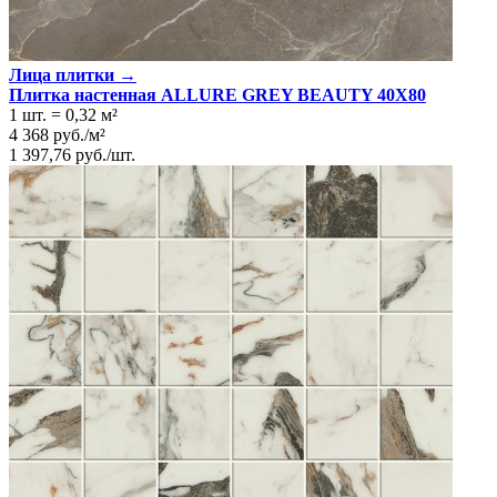
Лица плитки →
Плитка настенная ALLURE GREY BEAUTY 40X80
1 шт.
=
0,32
м²
4 368
руб.
/
м²
1 397,76
руб.
/
шт.