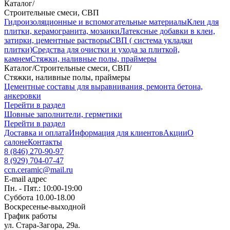
Каталог
/
Строительные смеси, СВП
Гидроизоляционные и вспомогательные материалы
Клеи для
плитки, керамогранита, мозаики
Латексные добавки в клеи,
затирки, цементные растворы
СВП ( система укладки
плитки)
Средства для очистки и ухода за плиткой,
камнем
Стяжки, наливные полы, праймеры
Каталог
/
Строительные смеси, СВП
/
Стяжки, наливные полы, праймеры
Цементные составы для выравнивания, ремонта бетона,
анкеровки
Перейти в раздел
Шовные заполнители, герметики
Перейти в раздел
Доставка и оплата
Информация для клиентов
Акции
О
салоне
Контакты
8 (846) 270-90-97
8 (929) 704-07-47
ccn.ceramic@mail.ru
E-mail адрес
Пн. - Пят.: 10:00-19:00
Суббота 10.00-18.00
Воскресенье-выходной
График работы
ул. Стара-Загора, 29а.