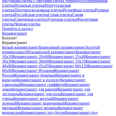
рисунком
Плитка с цветами
Плитка терраццо
Полированная
плитка
Польская плитка
Португальская
плитка
Противоскользящая плитка
Рельефная плитка
Розовая
плитка
Российская плитка
Серая плитка
Синяя
плитка
Сиреневая плитка
Турецкая плитка
Фиолетовая
плитка
Черная плитка
Перейти в раздел
Керамогранит
Каталог
/
Керамогранит
Белый керамогранит
Бирюзовый керамогранит
Золотой
керамогранит
Итальянский керамогранит
Керамогранит
10x10
Керамогранит 20x60
Керамогранит 25x40
Керамогранит
30x30
Керамогранит 30x60
Керамогранит 33x33
Керамогранит
40x80
Керамогранит 45x45
Керамогранит 60x120
Керамогранит
60x60
Керамогранит Испания
Керамогранит
Россия
Керамогранит бежевый
Керамогранит в
коридор
Керамогранит в полоску
Керамогранит
глянцевый
Керамогранит граффити
Керамогранит
декор
Керамогранит для ванной
Керамогранит для
лестницы
Керамогранит для пола
Керамогранит для
улицы
Керамогранит желтый
Керамогранит
зеленый
Керамогранит коричневый
Керамогранит
матовый
Керамогранит мозаика
Керамогранит
моноколор
Керамогранит под бетон
Керамогранит под