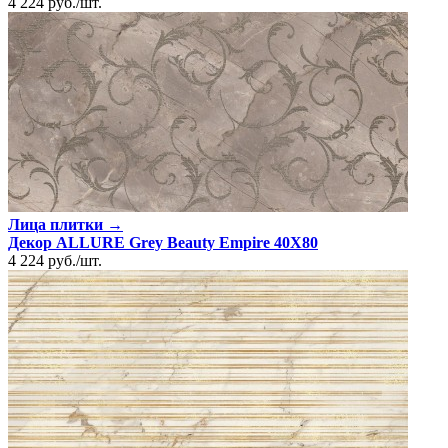
4 224
руб.
/
шт.
Лица плитки →
Декор ALLURE Grey Beauty Empire 40X80
4 224
руб.
/
шт.