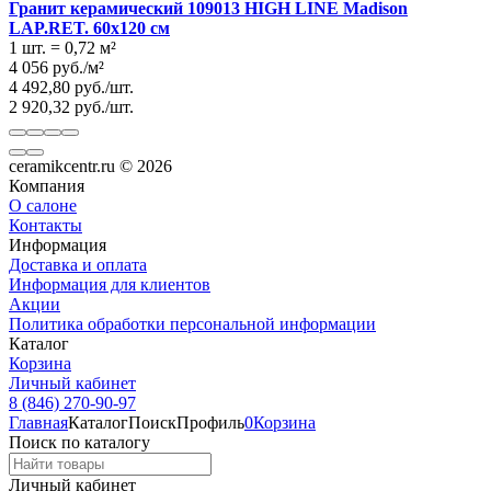
Гранит керамический 109013 HIGH LINE Madison
LAP.RET. 60x120 см
1 шт.
=
0,72
м²
4 056
руб.
/
м²
4 492,80
руб.
/
шт.
2 920,32
руб.
/
шт.
ceramikcentr.ru
© 2026
Компания
О салоне
Контакты
Информация
Доставка и оплата
Информация для клиентов
Акции
Политика обработки персональной информации
Каталог
Корзина
Личный кабинет
8 (846) 270-90-97
Главная
Каталог
Поиск
Профиль
0
Корзина
Поиск по каталогу
Личный кабинет