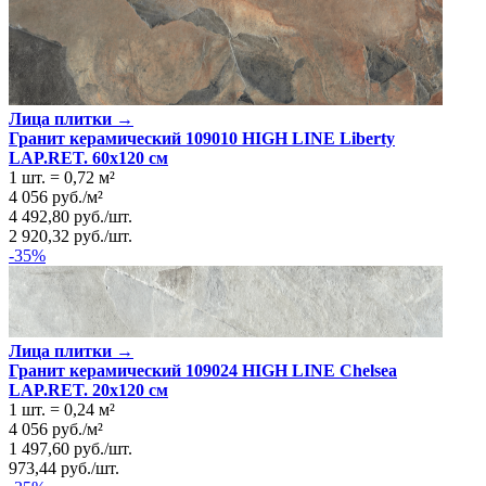
Лица плитки →
Гранит керамический 109010 HIGH LINE Liberty
LAP.RET. 60x120 см
1 шт.
=
0,72
м²
4 056
руб.
/
м²
4 492,80
руб.
/
шт.
2 920,32
руб.
/
шт.
-35%
Лица плитки →
Гранит керамический 109024 HIGH LINE Chelsea
LAP.RET. 20x120 см
1 шт.
=
0,24
м²
4 056
руб.
/
м²
1 497,60
руб.
/
шт.
973,44
руб.
/
шт.