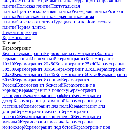
рисунком
Плитка с цветами
Плитка терраццо
Полированная
плитка
Польская плитка
Португальская
плитка
Противоскользящая плитка
Рельефная плитка
Розовая
плитка
Российская плитка
Серая плитка
Синяя
плитка
Сиреневая плитка
Турецкая плитка
Фиолетовая
плитка
Черная плитка
Перейти в раздел
Керамогранит
Каталог
/
Керамогранит
Белый керамогранит
Бирюзовый керамогранит
Золотой
керамогранит
Итальянский керамогранит
Керамогранит
10x10
Керамогранит 20x60
Керамогранит 25x40
Керамогранит
30x30
Керамогранит 30x60
Керамогранит 33x33
Керамогранит
40x80
Керамогранит 45x45
Керамогранит 60x120
Керамогранит
60x60
Керамогранит Испания
Керамогранит
Россия
Керамогранит бежевый
Керамогранит в
коридор
Керамогранит в полоску
Керамогранит
глянцевый
Керамогранит граффити
Керамогранит
декор
Керамогранит для ванной
Керамогранит для
лестницы
Керамогранит для пола
Керамогранит для
улицы
Керамогранит желтый
Керамогранит
зеленый
Керамогранит коричневый
Керамогранит
матовый
Керамогранит мозаика
Керамогранит
моноколор
Керамогранит под бетон
Керамогранит под