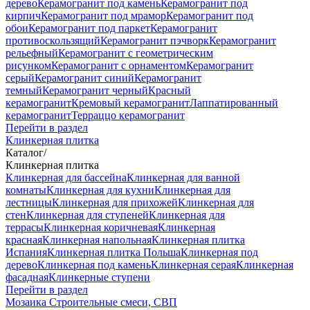
дерево
Керамогранит под камень
Керамогранит под
кирпич
Керамогранит под мрамор
Керамогранит под
обои
Керамогранит под паркет
Керамогранит
противоскользящий
Керамогранит пэчворк
Керамогранит
рельефный
Керамогранит с геометрическим
рисунком
Керамогранит с орнаментом
Керамогранит
серый
Керамогранит синий
Керамогранит
темный
Керамогранит черный
Красный
керамогранит
Кремовый керамогранит
Лаппатированный
керамогранит
Терраццо керамогранит
Перейти в раздел
Клинкерная плитка
Каталог
/
Клинкерная плитка
Клинкерная для бассейна
Клинкерная для ванной
комнаты
Клинкерная для кухни
Клинкерная для
лестницы
Клинкерная для прихожей
Клинкерная для
стен
Клинкерная для ступеней
Клинкерная для
террасы
Клинкерная коричневая
Клинкерная
красная
Клинкерная напольная
Клинкерная плитка
Испания
Клинкерная плитка Польша
Клинкерная под
дерево
Клинкерная под камень
Клинкерная серая
Клинкерная
фасадная
Клинкерные ступени
Перейти в раздел
Мозаика
Строительные смеси, СВП