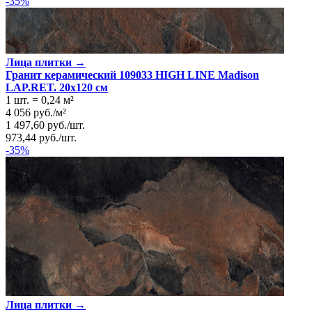
-35%
Лица плитки →
Гранит керамический 109033 HIGH LINE Madison
LAP.RET. 20x120 см
1 шт.
=
0,24
м²
4 056
руб.
/
м²
1 497,60
руб.
/
шт.
973,44
руб.
/
шт.
-35%
Лица плитки →