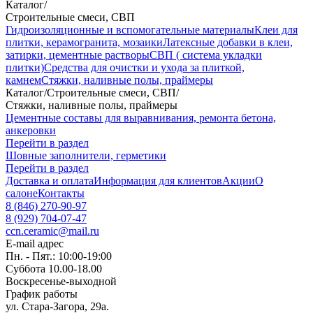
Каталог
/
Строительные смеси, СВП
Гидроизоляционные и вспомогательные материалы
Клеи для
плитки, керамогранита, мозаики
Латексные добавки в клеи,
затирки, цементные растворы
СВП ( система укладки
плитки)
Средства для очистки и ухода за плиткой,
камнем
Стяжки, наливные полы, праймеры
Каталог
/
Строительные смеси, СВП
/
Стяжки, наливные полы, праймеры
Цементные составы для выравнивания, ремонта бетона,
анкеровки
Перейти в раздел
Шовные заполнители, герметики
Перейти в раздел
Доставка и оплата
Информация для клиентов
Акции
О
салоне
Контакты
8 (846) 270-90-97
8 (929) 704-07-47
ccn.ceramic@mail.ru
E-mail адрес
Пн. - Пят.: 10:00-19:00
Суббота 10.00-18.00
Воскресенье-выходной
График работы
ул. Стара-Загора, 29а.