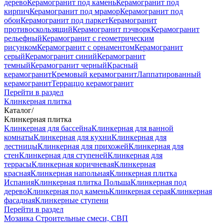
дерево
Керамогранит под камень
Керамогранит под
кирпич
Керамогранит под мрамор
Керамогранит под
обои
Керамогранит под паркет
Керамогранит
противоскользящий
Керамогранит пэчворк
Керамогранит
рельефный
Керамогранит с геометрическим
рисунком
Керамогранит с орнаментом
Керамогранит
серый
Керамогранит синий
Керамогранит
темный
Керамогранит черный
Красный
керамогранит
Кремовый керамогранит
Лаппатированный
керамогранит
Терраццо керамогранит
Перейти в раздел
Клинкерная плитка
Каталог
/
Клинкерная плитка
Клинкерная для бассейна
Клинкерная для ванной
комнаты
Клинкерная для кухни
Клинкерная для
лестницы
Клинкерная для прихожей
Клинкерная для
стен
Клинкерная для ступеней
Клинкерная для
террасы
Клинкерная коричневая
Клинкерная
красная
Клинкерная напольная
Клинкерная плитка
Испания
Клинкерная плитка Польша
Клинкерная под
дерево
Клинкерная под камень
Клинкерная серая
Клинкерная
фасадная
Клинкерные ступени
Перейти в раздел
Мозаика
Строительные смеси, СВП