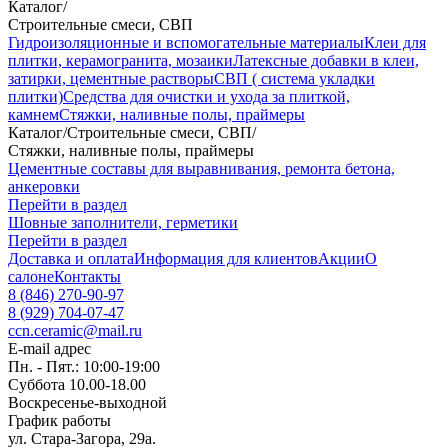
Каталог
/
Строительные смеси, СВП
Гидроизоляционные и вспомогательные материалы
Клеи для
плитки, керамогранита, мозаики
Латексные добавки в клеи,
затирки, цементные растворы
СВП ( система укладки
плитки)
Средства для очистки и ухода за плиткой,
камнем
Стяжки, наливные полы, праймеры
Каталог
/
Строительные смеси, СВП
/
Стяжки, наливные полы, праймеры
Цементные составы для выравнивания, ремонта бетона,
анкеровки
Перейти в раздел
Шовные заполнители, герметики
Перейти в раздел
Доставка и оплата
Информация для клиентов
Акции
О
салоне
Контакты
8 (846) 270-90-97
8 (929) 704-07-47
ccn.ceramic@mail.ru
E-mail адрес
Пн. - Пят.: 10:00-19:00
Суббота 10.00-18.00
Воскресенье-выходной
График работы
ул. Стара-Загора, 29а.