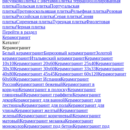
рисунком
Плитка с цветами
Плитка терраццо
Полированная
плитка
Польская плитка
Португальская
плитка
Противоскользящая плитка
Рельефная плитка
Розовая
плитка
Российская плитка
Серая плитка
Синяя
плитка
Сиреневая плитка
Турецкая плитка
Фиолетовая
плитка
Черная плитка
Перейти в раздел
Керамогранит
Каталог
/
Керамогранит
Белый керамогранит
Бирюзовый керамогранит
Золотой
керамогранит
Итальянский керамогранит
Керамогранит
10x10
Керамогранит 20x60
Керамогранит 25x40
Керамогранит
30x30
Керамогранит 30x60
Керамогранит 33x33
Керамогранит
40x80
Керамогранит 45x45
Керамогранит 60x120
Керамогранит
60x60
Керамогранит Испания
Керамогранит
Россия
Керамогранит бежевый
Керамогранит в
коридор
Керамогранит в полоску
Керамогранит
глянцевый
Керамогранит граффити
Керамогранит
декор
Керамогранит для ванной
Керамогранит для
лестницы
Керамогранит для пола
Керамогранит для
улицы
Керамогранит желтый
Керамогранит
зеленый
Керамогранит коричневый
Керамогранит
матовый
Керамогранит мозаика
Керамогранит
моноколор
Керамогранит под бетон
Керамогранит под