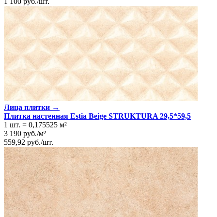
1 100
руб.
/
шт.
Лица плитки →
Плитка настенная Estia Beige STRUKTURA 29,5*59,5
1 шт.
=
0,175525
м²
3 190
руб.
/
м²
559,92
руб.
/
шт.