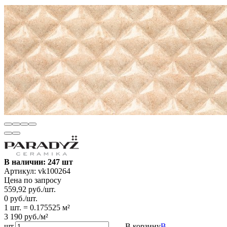
В наличии: 247 шт
Артикул:
vk100264
Цена по запросу
559,92
руб.
/
шт.
0
руб.
/
шт.
1 шт.
=
0.175525
м²
3 190
руб.
/
м²
шт.
В корзину
В