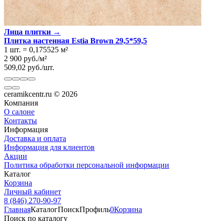
Лица плитки →
Плитка настенная Estia Brown 29,5*59,5
1 шт.
=
0,175525
м²
2 900
руб.
/
м²
509,02
руб.
/
шт.
ceramikcentr.ru
© 2026
Компания
О салоне
Контакты
Информация
Доставка и оплата
Информация для клиентов
Акции
Политика обработки персональной информации
Каталог
Корзина
Личный кабинет
8 (846) 270-90-97
Главная
Каталог
Поиск
Профиль
0
Корзина
Поиск по каталогу