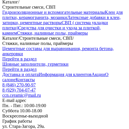
Каталог
/
Строительные смеси, СВП
Гидроизоляционные и вспомогательные материалы
Клеи для
плитки, керамогранита, мозаики
Латексные добавки в клеи,
затирки, цементные растворы
СВП ( система укладки
плитки)
Средства для очистки и ухода за плиткой,
камнем
Стяжки, наливные полы, праймеры
Каталог
/
Строительные смеси, СВП
/
Стяжки, наливные полы, праймеры
Цементные составы для выравнивания, ремонта бетона,
анкеровки
Перейти в раздел
Шовные заполнители, герметики
Перейти в раздел
Доставка и оплата
Информация для клиентов
Акции
О
салоне
Контакты
8 (846) 270-90-97
8 (929) 704-07-47
ccn.ceramic@mail.ru
E-mail адрес
Пн. - Пят.: 10:00-19:00
Суббота 10.00-18.00
Воскресенье-выходной
График работы
ул. Стара-Загора, 29а.