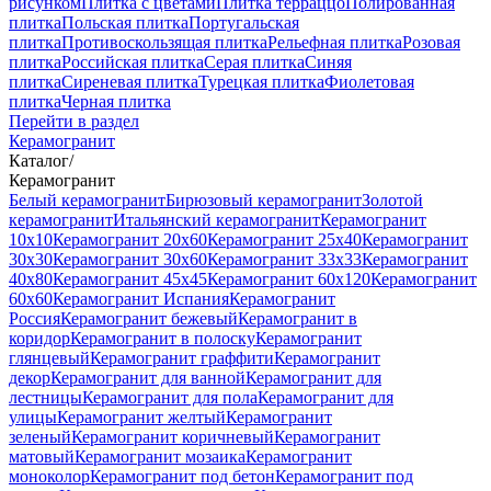
рисунком
Плитка с цветами
Плитка терраццо
Полированная
плитка
Польская плитка
Португальская
плитка
Противоскользящая плитка
Рельефная плитка
Розовая
плитка
Российская плитка
Серая плитка
Синяя
плитка
Сиреневая плитка
Турецкая плитка
Фиолетовая
плитка
Черная плитка
Перейти в раздел
Керамогранит
Каталог
/
Керамогранит
Белый керамогранит
Бирюзовый керамогранит
Золотой
керамогранит
Итальянский керамогранит
Керамогранит
10x10
Керамогранит 20x60
Керамогранит 25x40
Керамогранит
30x30
Керамогранит 30x60
Керамогранит 33x33
Керамогранит
40x80
Керамогранит 45x45
Керамогранит 60x120
Керамогранит
60x60
Керамогранит Испания
Керамогранит
Россия
Керамогранит бежевый
Керамогранит в
коридор
Керамогранит в полоску
Керамогранит
глянцевый
Керамогранит граффити
Керамогранит
декор
Керамогранит для ванной
Керамогранит для
лестницы
Керамогранит для пола
Керамогранит для
улицы
Керамогранит желтый
Керамогранит
зеленый
Керамогранит коричневый
Керамогранит
матовый
Керамогранит мозаика
Керамогранит
моноколор
Керамогранит под бетон
Керамогранит под