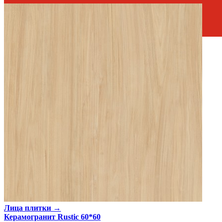
Россия
Производитель
AZORI CERAMICA
Коллекция
Azori Ceramica RUSTIC
Тип плитки
Декор настенный
Размеры
Размеры
31.5х63 см
Толщина
10.2 мм
Ширина
31.5 см
Длина
63 см
Свойства
Назначение
Холл и прихожая, Ванная комната, Кухня
Материал
Керамика
Поверхность
Матовая, Рельефная
Цвет
Натуральный
Имитация поверхности
Дерево, Пэчворк
Лица плитки →
Керамогранит Rustic 60*60