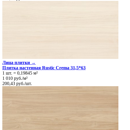
Лица плитки →
Плитка настенная Rustic Crema 31,5*63
1 шт.
=
0,19845
м²
1 010
руб.
/
м²
200,43
руб.
/
шт.