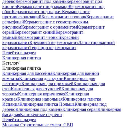
дерево
Керамогранит под камень
Керамогранит под
кирпич
Керамогранит под мрамор
Керамогранит под
обои
Керамогранит под паркет
Керамогранит
противоскользящий
Керамогранит пэчворк
Керамогранит
рельефный
Керамогранит с геометрическим
рисунком
Керамогранит с орнаментом
Керамогранит
серый
Керамогранит синий
Керамогранит
темный
Керамогранит черный
Красный
керамогранит
Кремовый керамогранит
Лаппатированный
керамогранит
Терраццо керамогранит
Перейти в раздел
Клинкерная плитка
Каталог
/
Клинкерная плитка
Клинкерная для бассейна
Клинкерная для ванной
комнаты
Клинкерная для кухни
Клинкерная для
лестницы
Клинкерная для прихожей
Клинкерная для
стен
Клинкерная для ступеней
Клинкерная для
террасы
Клинкерная коричневая
Клинкерная
красная
Клинкерная напольная
Клинкерная плитка
Испания
Клинкерная плитка Польша
Клинкерная под
дерево
Клинкерная под камень
Клинкерная серая
Клинкерная
фасадная
Клинкерные ступени
Перейти в раздел
Мозаика
Строительные смеси, СВП