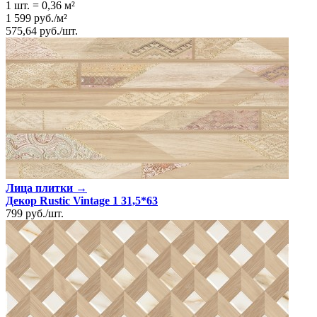
1 шт.
=
0,36
м²
1 599
руб.
/
м²
575,64
руб.
/
шт.
Лица плитки →
Декор Rustic Vintage 1 31,5*63
799
руб.
/
шт.