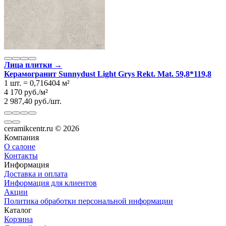
Лица плитки →
Керамогранит Sunnydust Light Grys Rekt. Mat. 59,8*119,8
1 шт.
=
0,716404
м²
4 170
руб.
/
м²
2 987,40
руб.
/
шт.
ceramikcentr.ru
© 2026
Компания
О салоне
Контакты
Информация
Доставка и оплата
Информация для клиентов
Акции
Политика обработки персональной информации
Каталог
Корзина