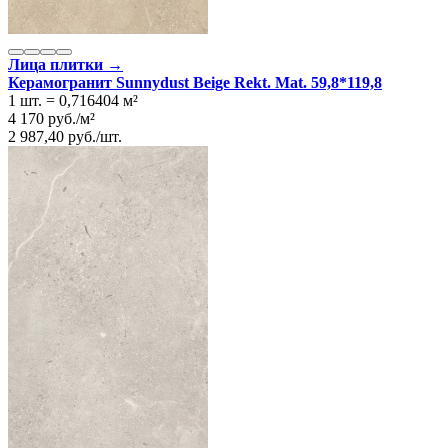
Лица плитки →
Керамогранит Sunnydust Beige Rekt. Mat. 59,8*119,8
1 шт.
=
0,716404
м²
4 170
руб.
/
м²
2 987,40
руб.
/
шт.