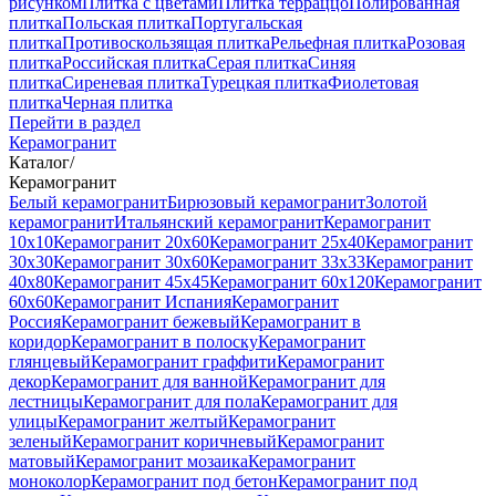
рисунком
Плитка с цветами
Плитка терраццо
Полированная
плитка
Польская плитка
Португальская
плитка
Противоскользящая плитка
Рельефная плитка
Розовая
плитка
Российская плитка
Серая плитка
Синяя
плитка
Сиреневая плитка
Турецкая плитка
Фиолетовая
плитка
Черная плитка
Перейти в раздел
Керамогранит
Каталог
/
Керамогранит
Белый керамогранит
Бирюзовый керамогранит
Золотой
керамогранит
Итальянский керамогранит
Керамогранит
10x10
Керамогранит 20x60
Керамогранит 25x40
Керамогранит
30x30
Керамогранит 30x60
Керамогранит 33x33
Керамогранит
40x80
Керамогранит 45x45
Керамогранит 60x120
Керамогранит
60x60
Керамогранит Испания
Керамогранит
Россия
Керамогранит бежевый
Керамогранит в
коридор
Керамогранит в полоску
Керамогранит
глянцевый
Керамогранит граффити
Керамогранит
декор
Керамогранит для ванной
Керамогранит для
лестницы
Керамогранит для пола
Керамогранит для
улицы
Керамогранит желтый
Керамогранит
зеленый
Керамогранит коричневый
Керамогранит
матовый
Керамогранит мозаика
Керамогранит
моноколор
Керамогранит под бетон
Керамогранит под