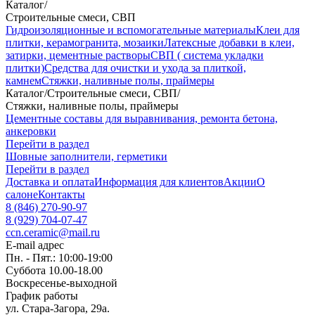
Каталог
/
Строительные смеси, СВП
Гидроизоляционные и вспомогательные материалы
Клеи для
плитки, керамогранита, мозаики
Латексные добавки в клеи,
затирки, цементные растворы
СВП ( система укладки
плитки)
Средства для очистки и ухода за плиткой,
камнем
Стяжки, наливные полы, праймеры
Каталог
/
Строительные смеси, СВП
/
Стяжки, наливные полы, праймеры
Цементные составы для выравнивания, ремонта бетона,
анкеровки
Перейти в раздел
Шовные заполнители, герметики
Перейти в раздел
Доставка и оплата
Информация для клиентов
Акции
О
салоне
Контакты
8 (846) 270-90-97
8 (929) 704-07-47
ccn.ceramic@mail.ru
E-mail адрес
Пн. - Пят.: 10:00-19:00
Суббота 10.00-18.00
Воскресенье-выходной
График работы
ул. Стара-Загора, 29а.