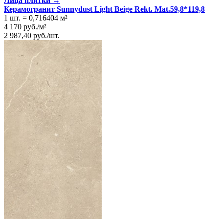
Лица плитки →
Керамогранит Sunnydust Light Beige Rekt. Mat.59,8*119,8
1 шт.
=
0,716404
м²
4 170
руб.
/
м²
2 987,40
руб.
/
шт.