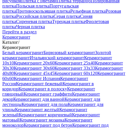
рисунком
Плитка с цветами
Плитка терраццо
Полированная
плитка
Польская плитка
Португальская
плитка
Противоскользящая плитка
Рельефная плитка
Розовая
плитка
Российская плитка
Серая плитка
Синяя
плитка
Сиреневая плитка
Турецкая плитка
Фиолетовая
плитка
Черная плитка
Перейти в раздел
Керамогранит
Каталог
/
Керамогранит
Белый керамогранит
Бирюзовый керамогранит
Золотой
керамогранит
Итальянский керамогранит
Керамогранит
10x10
Керамогранит 20x60
Керамогранит 25x40
Керамогранит
30x30
Керамогранит 30x60
Керамогранит 33x33
Керамогранит
40x80
Керамогранит 45x45
Керамогранит 60x120
Керамогранит
60x60
Керамогранит Испания
Керамогранит
Россия
Керамогранит бежевый
Керамогранит в
коридор
Керамогранит в полоску
Керамогранит
глянцевый
Керамогранит граффити
Керамогранит
декор
Керамогранит для ванной
Керамогранит для
лестницы
Керамогранит для пола
Керамогранит для
улицы
Керамогранит желтый
Керамогранит
зеленый
Керамогранит коричневый
Керамогранит
матовый
Керамогранит мозаика
Керамогранит
моноколор
Керамогранит под бетон
Керамогранит под