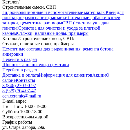
Каталог
/
Строительные смеси, СВП
Гидроизоляционные и вспомогательные материалы
Клеи для
плитки, керамогранита, мозаики
Латексные добавки в клеи,
затирки, цементные растворы
СВП ( система укладки
плитки)
Средства для очистки и ухода за плиткой,
камнем
Стяжки, наливные полы, праймеры
Каталог
/
Строительные смеси, СВП
/
Стяжки, наливные полы, праймеры
Цементные составы для выравнивания, ремонта бетона,
анкеровки
Перейти в раздел
Шовные заполнители, герметики
Перейти в раздел
Доставка и оплата
Информация для клиентов
Акции
О
салоне
Контакты
8 (846) 270-90-97
8 (929) 704-07-47
ccn.ceramic@mail.ru
E-mail адрес
Пн. - Пят.: 10:00-19:00
Суббота 10.00-18.00
Воскресенье-выходной
График работы
ул. Стара-Загора, 29а.