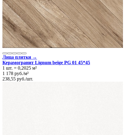
Лица плитки →
Керамогранит Lignum beige PG 01 45*45
1 шт.
=
0,2025
м²
1 178
руб.
/
м²
238,55
руб.
/
шт.