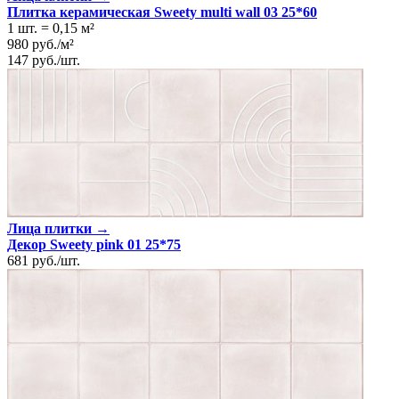
Плитка керамическая Sweety multi wall 03 25*60
1 шт.
=
0,15
м²
980
руб.
/
м²
147
руб.
/
шт.
Лица плитки →
Декор Sweety pink 01 25*75
681
руб.
/
шт.