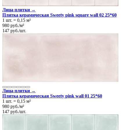
Лица плитки →
Плитка керамическая Sweety pink square wall 02 25*60
1 шт.
=
0,15
м²
980
руб.
/
м²
147
руб.
/
шт.
Лица плитки →
Плитка керамическая Sweety pink wall 01 25*60
1 шт.
=
0,15
м²
980
руб.
/
м²
147
руб.
/
шт.