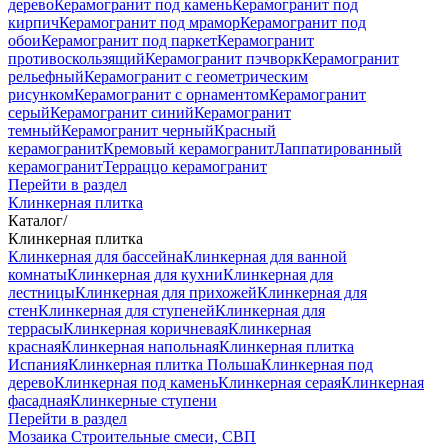
дерево
Керамогранит под камень
Керамогранит под
кирпич
Керамогранит под мрамор
Керамогранит под
обои
Керамогранит под паркет
Керамогранит
противоскользящий
Керамогранит пэчворк
Керамогранит
рельефный
Керамогранит с геометрическим
рисунком
Керамогранит с орнаментом
Керамогранит
серый
Керамогранит синий
Керамогранит
темный
Керамогранит черный
Красный
керамогранит
Кремовый керамогранит
Лаппатированный
керамогранит
Терраццо керамогранит
Перейти в раздел
Клинкерная плитка
Каталог
/
Клинкерная плитка
Клинкерная для бассейна
Клинкерная для ванной
комнаты
Клинкерная для кухни
Клинкерная для
лестницы
Клинкерная для прихожей
Клинкерная для
стен
Клинкерная для ступеней
Клинкерная для
террасы
Клинкерная коричневая
Клинкерная
красная
Клинкерная напольная
Клинкерная плитка
Испания
Клинкерная плитка Польша
Клинкерная под
дерево
Клинкерная под камень
Клинкерная серая
Клинкерная
фасадная
Клинкерные ступени
Перейти в раздел
Мозаика
Строительные смеси, СВП