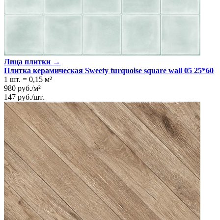
Лица плитки →
Плитка керамическая Sweety turquoise square wall 05 25*60
1 шт.
=
0,15
м²
980
руб.
/
м²
147
руб.
/
шт.