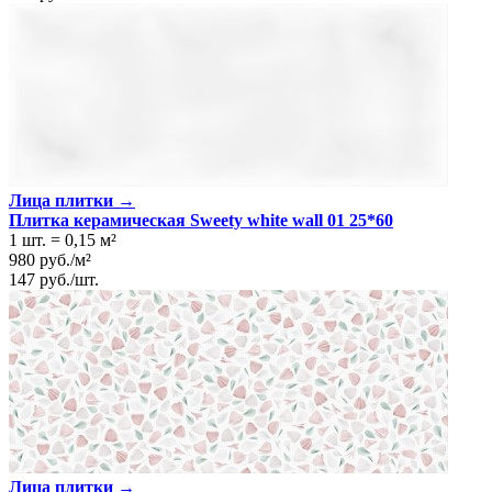
Назначение
Холл и прихожая, Ванная комната, Кухня
Материал
Керамика
Поверхность
Глянцевая/Полированная
Цвет
Светло-зелёный
Имитация поверхности
Моноколор
Лица плитки →
Плитка керамическая Sweety white wall 01 25*60
1 шт.
=
0,15
м²
980
руб.
/
м²
147
руб.
/
шт.
Лица плитки →