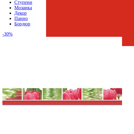
Ступени
Мозаика
Декор
Панно
Бордюр
-30%
Страна производства
Производитель
Нефрит-Керамика
Коллекция
Нефрит-Керамика Фреш
Скидка %
30
Тип плитки
Бордюр настенный
Размеры
Размеры
7х50 см
Толщина
9 мм
Ширина
7 см
Длина
50 см
Свойства
Назначение
Ванная комната
Материал
Керамика
Поверхность
Рельефная
Цвет
Розово-фиолетовый
Имитация поверхности
Растительный принт