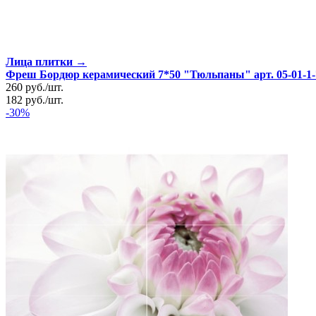
Лица плитки →
Фреш Бордюр керамический 7*50 "Тюльпаны" арт. 05-01-1-7
260
руб.
/
шт.
182
руб.
/
шт.
-30%