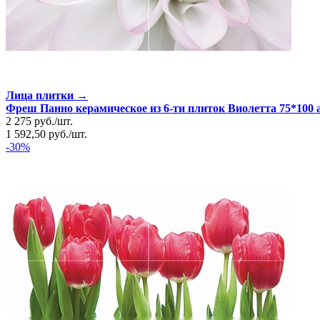
Лица плитки →
Фреш Панно керамическое из 6-ти плиток Виолетта 75*100 ар
2 275
руб.
/
шт.
1 592,50
руб.
/
шт.
-30%