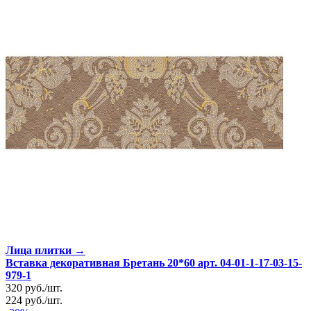
Лица плитки →
Вставка декоративная Бретань 20*60 арт. 04-01-1-17-03-15-
979-1
320
руб.
/
шт.
224
руб.
/
шт.