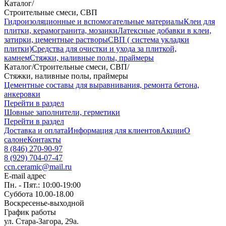
Каталог
/
Строительные смеси, СВП
Гидроизоляционные и вспомогательные материалы
Клеи для
плитки, керамогранита, мозаики
Латексные добавки в клеи,
затирки, цементные растворы
СВП ( система укладки
плитки)
Средства для очистки и ухода за плиткой,
камнем
Стяжки, наливные полы, праймеры
Каталог
/
Строительные смеси, СВП
/
Стяжки, наливные полы, праймеры
Цементные составы для выравнивания, ремонта бетона,
анкеровки
Перейти в раздел
Шовные заполнители, герметики
Перейти в раздел
Доставка и оплата
Информация для клиентов
Акции
О
салоне
Контакты
8 (846) 270-90-97
8 (929) 704-07-47
ccn.ceramic@mail.ru
E-mail адрес
Пн. - Пят.: 10:00-19:00
Суббота 10.00-18.00
Воскресенье-выходной
График работы
ул. Стара-Загора, 29а.