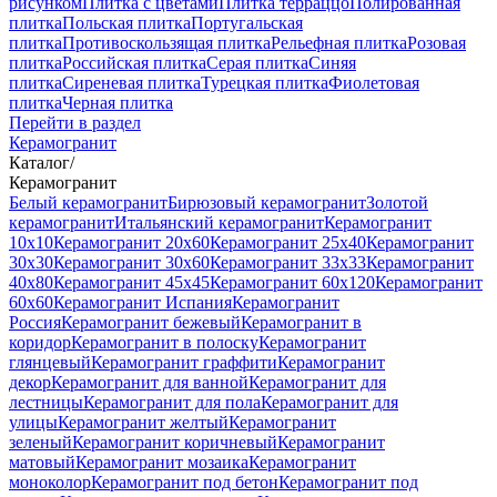
рисунком
Плитка с цветами
Плитка терраццо
Полированная
плитка
Польская плитка
Португальская
плитка
Противоскользящая плитка
Рельефная плитка
Розовая
плитка
Российская плитка
Серая плитка
Синяя
плитка
Сиреневая плитка
Турецкая плитка
Фиолетовая
плитка
Черная плитка
Перейти в раздел
Керамогранит
Каталог
/
Керамогранит
Белый керамогранит
Бирюзовый керамогранит
Золотой
керамогранит
Итальянский керамогранит
Керамогранит
10x10
Керамогранит 20x60
Керамогранит 25x40
Керамогранит
30x30
Керамогранит 30x60
Керамогранит 33x33
Керамогранит
40x80
Керамогранит 45x45
Керамогранит 60x120
Керамогранит
60x60
Керамогранит Испания
Керамогранит
Россия
Керамогранит бежевый
Керамогранит в
коридор
Керамогранит в полоску
Керамогранит
глянцевый
Керамогранит граффити
Керамогранит
декор
Керамогранит для ванной
Керамогранит для
лестницы
Керамогранит для пола
Керамогранит для
улицы
Керамогранит желтый
Керамогранит
зеленый
Керамогранит коричневый
Керамогранит
матовый
Керамогранит мозаика
Керамогранит
моноколор
Керамогранит под бетон
Керамогранит под