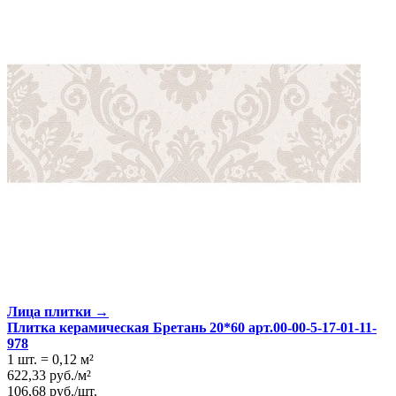
Лица плитки →
Плитка керамическая Бретань 20*60 арт.00-00-5-17-01-11-
978
1 шт.
=
0,12
м²
622,33
руб.
/
м²
106,68
руб.
/
шт.