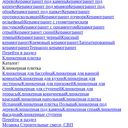
дерево
Керамогранит под камень
Керамогранит под
кирпич
Керамогранит под мрамор
Керамогранит под
обои
Керамогранит под паркет
Керамогранит
противоскользящий
Керамогранит пэчворк
Керамогранит
рельефный
Керамогранит с геометрическим
рисунком
Керамогранит с орнаментом
Керамогранит
серый
Керамогранит синий
Керамогранит
темный
Керамогранит черный
Красный
керамогранит
Кремовый керамогранит
Лаппатированный
керамогранит
Терраццо керамогранит
Перейти в раздел
Клинкерная плитка
Каталог
/
Клинкерная плитка
Клинкерная для бассейна
Клинкерная для ванной
комнаты
Клинкерная для кухни
Клинкерная для
лестницы
Клинкерная для прихожей
Клинкерная для
стен
Клинкерная для ступеней
Клинкерная для
террасы
Клинкерная коричневая
Клинкерная
красная
Клинкерная напольная
Клинкерная плитка
Испания
Клинкерная плитка Польша
Клинкерная под
дерево
Клинкерная под камень
Клинкерная серая
Клинкерная
фасадная
Клинкерные ступени
Перейти в раздел
Мозаика
Строительные смеси, СВП