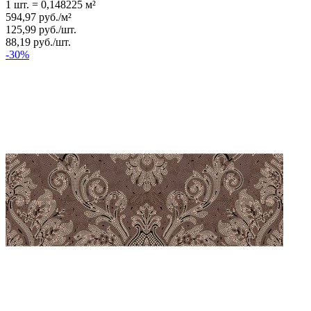
1 шт.
=
0,148225
м²
594,97
руб.
/
м²
125,99
руб.
/
шт.
88,19
руб.
/
шт.
-30%