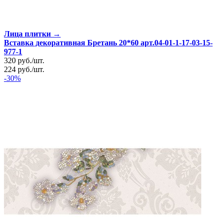
Лица плитки →
Вставка декоративная Бретань 20*60 арт.04-01-1-17-03-15-
977-1
320
руб.
/
шт.
224
руб.
/
шт.
-30%