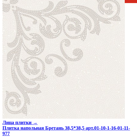
Россия
Производитель
Нефрит-Керамика
Коллекция
Нефрит-Керамика Бретань
Скидка %
30
Тип плитки
Напольная
Размеры
Размеры
38.5х38.5 см
Толщина
8.5 мм
Ширина
38.5 см
Длина
38.5 см
Площадь в упаковке
0.888 кв. м.
Вес 1 упаковки
15.6 кг
Количество в коробке, шт.
6
Свойства
Назначение
Ванная комната
Материал
Керамика
Поверхность
Ровная
Цвет
Шоколадный
Имитация поверхности
Растительный принт
Лица плитки →
Плитка напольная Бретань 38,5*38,5 арт.01-10-1-16-01-11-
977