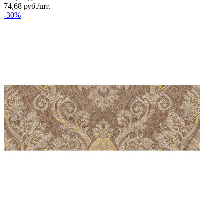
74,68
руб.
/
шт.
-30%