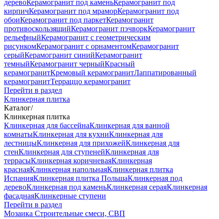
дерево
Керамогранит под камень
Керамогранит под
кирпич
Керамогранит под мрамор
Керамогранит под
обои
Керамогранит под паркет
Керамогранит
противоскользящий
Керамогранит пэчворк
Керамогранит
рельефный
Керамогранит с геометрическим
рисунком
Керамогранит с орнаментом
Керамогранит
серый
Керамогранит синий
Керамогранит
темный
Керамогранит черный
Красный
керамогранит
Кремовый керамогранит
Лаппатированный
керамогранит
Терраццо керамогранит
Перейти в раздел
Клинкерная плитка
Каталог
/
Клинкерная плитка
Клинкерная для бассейна
Клинкерная для ванной
комнаты
Клинкерная для кухни
Клинкерная для
лестницы
Клинкерная для прихожей
Клинкерная для
стен
Клинкерная для ступеней
Клинкерная для
террасы
Клинкерная коричневая
Клинкерная
красная
Клинкерная напольная
Клинкерная плитка
Испания
Клинкерная плитка Польша
Клинкерная под
дерево
Клинкерная под камень
Клинкерная серая
Клинкерная
фасадная
Клинкерные ступени
Перейти в раздел
Мозаика
Строительные смеси, СВП