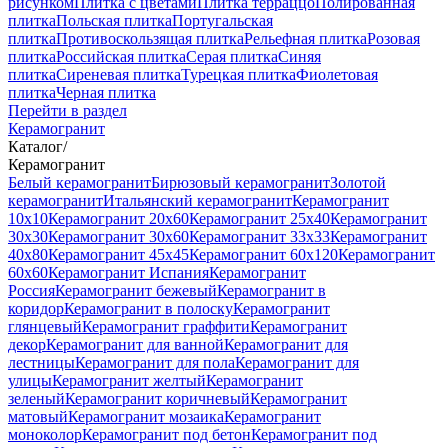
рисунком
Плитка с цветами
Плитка терраццо
Полированная
плитка
Польская плитка
Португальская
плитка
Противоскользящая плитка
Рельефная плитка
Розовая
плитка
Российская плитка
Серая плитка
Синяя
плитка
Сиреневая плитка
Турецкая плитка
Фиолетовая
плитка
Черная плитка
Перейти в раздел
Керамогранит
Каталог
/
Керамогранит
Белый керамогранит
Бирюзовый керамогранит
Золотой
керамогранит
Итальянский керамогранит
Керамогранит
10x10
Керамогранит 20x60
Керамогранит 25x40
Керамогранит
30x30
Керамогранит 30x60
Керамогранит 33x33
Керамогранит
40x80
Керамогранит 45x45
Керамогранит 60x120
Керамогранит
60x60
Керамогранит Испания
Керамогранит
Россия
Керамогранит бежевый
Керамогранит в
коридор
Керамогранит в полоску
Керамогранит
глянцевый
Керамогранит граффити
Керамогранит
декор
Керамогранит для ванной
Керамогранит для
лестницы
Керамогранит для пола
Керамогранит для
улицы
Керамогранит желтый
Керамогранит
зеленый
Керамогранит коричневый
Керамогранит
матовый
Керамогранит мозаика
Керамогранит
моноколор
Керамогранит под бетон
Керамогранит под