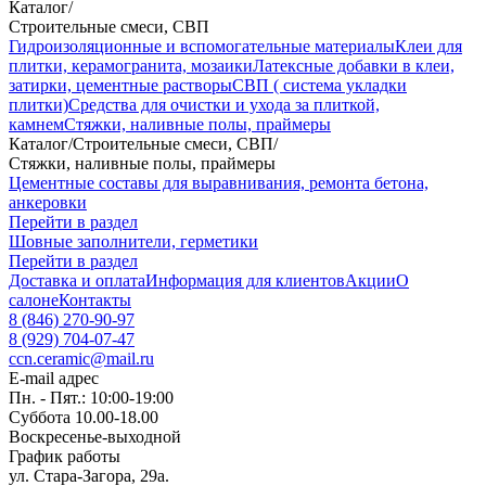
Каталог
/
Строительные смеси, СВП
Гидроизоляционные и вспомогательные материалы
Клеи для
плитки, керамогранита, мозаики
Латексные добавки в клеи,
затирки, цементные растворы
СВП ( система укладки
плитки)
Средства для очистки и ухода за плиткой,
камнем
Стяжки, наливные полы, праймеры
Каталог
/
Строительные смеси, СВП
/
Стяжки, наливные полы, праймеры
Цементные составы для выравнивания, ремонта бетона,
анкеровки
Перейти в раздел
Шовные заполнители, герметики
Перейти в раздел
Доставка и оплата
Информация для клиентов
Акции
О
салоне
Контакты
8 (846) 270-90-97
8 (929) 704-07-47
ccn.ceramic@mail.ru
E-mail адрес
Пн. - Пят.: 10:00-19:00
Суббота 10.00-18.00
Воскресенье-выходной
График работы
ул. Стара-Загора, 29а.