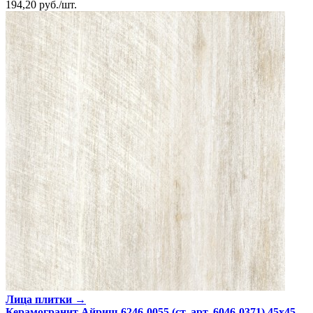
194,20
руб.
/
шт.
Лица плитки →
Керамогранит Айриш 6246-0055 (ст. арт. 6046-0371) 45х45