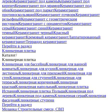
дерево
Керамогранит под камень
Керамогранит под
кирпич
Керамогранит под мрамор
Керамогранит под
обои
Керамогранит под паркет
Керамогранит
противоскользящий
Керамогранит пэчворк
Керамогранит
рельефный
Керамогранит с геометрическим
рисунком
Керамогранит с орнаментом
Керамогранит
серый
Керамогранит синий
Керамогранит
темный
Керамогранит черный
Красный
керамогранит
Кремовый керамогранит
Лаппатированный
керамогранит
Терраццо керамогранит
Перейти в раздел
Клинкерная плитка
Каталог
/
Клинкерная плитка
Клинкерная для бассейна
Клинкерная для ванной
комнаты
Клинкерная для кухни
Клинкерная для
лестницы
Клинкерная для прихожей
Клинкерная для
стен
Клинкерная для ступеней
Клинкерная для
террасы
Клинкерная коричневая
Клинкерная
красная
Клинкерная напольная
Клинкерная плитка
Испания
Клинкерная плитка Польша
Клинкерная под
дерево
Клинкерная под камень
Клинкерная серая
Клинкерная
фасадная
Клинкерные ступени
Перейти в раздел
Мозаика
Строительные смеси, СВП