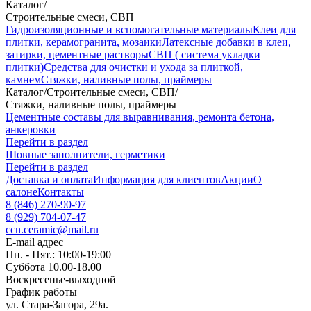
Каталог
/
Строительные смеси, СВП
Гидроизоляционные и вспомогательные материалы
Клеи для
плитки, керамогранита, мозаики
Латексные добавки в клеи,
затирки, цементные растворы
СВП ( система укладки
плитки)
Средства для очистки и ухода за плиткой,
камнем
Стяжки, наливные полы, праймеры
Каталог
/
Строительные смеси, СВП
/
Стяжки, наливные полы, праймеры
Цементные составы для выравнивания, ремонта бетона,
анкеровки
Перейти в раздел
Шовные заполнители, герметики
Перейти в раздел
Доставка и оплата
Информация для клиентов
Акции
О
салоне
Контакты
8 (846) 270-90-97
8 (929) 704-07-47
ccn.ceramic@mail.ru
E-mail адрес
Пн. - Пят.: 10:00-19:00
Суббота 10.00-18.00
Воскресенье-выходной
График работы
ул. Стара-Загора, 29а.