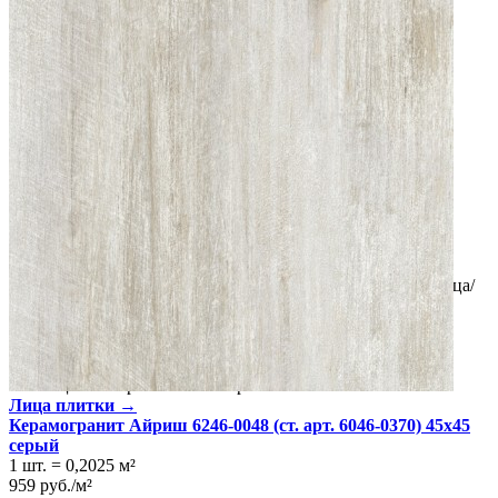
Россия
Производитель
LB CERAMICS
Коллекция
LB Ceramics Айриш/ Irish
Вес
3.4 кг
Тип плитки
Напольная
Размеры
Размеры
45х45 см
Толщина
8 мм
Ширина
45 см
Длина
45 см
Площадь в упаковке
1.62 кв. м.
Вес 1 упаковки
27.2 кг
Количество в коробке, шт.
8
Свойства
Назначение
Холл и прихожая, Ванная комната, Кухня, Улица/
Терраса
Материал
Керамогранит
Поверхность
Матовая
Цвет
Светло-серый
Имитация поверхности
Пэчворк
Лица плитки →
Керамогранит Айриш 6246-0048 (ст. арт. 6046-0370) 45х45
серый
1 шт.
=
0,2025
м²
959
руб.
/
м²