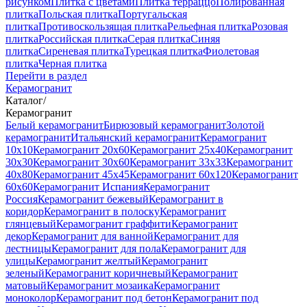
рисунком
Плитка с цветами
Плитка терраццо
Полированная
плитка
Польская плитка
Португальская
плитка
Противоскользящая плитка
Рельефная плитка
Розовая
плитка
Российская плитка
Серая плитка
Синяя
плитка
Сиреневая плитка
Турецкая плитка
Фиолетовая
плитка
Черная плитка
Перейти в раздел
Керамогранит
Каталог
/
Керамогранит
Белый керамогранит
Бирюзовый керамогранит
Золотой
керамогранит
Итальянский керамогранит
Керамогранит
10x10
Керамогранит 20x60
Керамогранит 25x40
Керамогранит
30x30
Керамогранит 30x60
Керамогранит 33x33
Керамогранит
40x80
Керамогранит 45x45
Керамогранит 60x120
Керамогранит
60x60
Керамогранит Испания
Керамогранит
Россия
Керамогранит бежевый
Керамогранит в
коридор
Керамогранит в полоску
Керамогранит
глянцевый
Керамогранит граффити
Керамогранит
декор
Керамогранит для ванной
Керамогранит для
лестницы
Керамогранит для пола
Керамогранит для
улицы
Керамогранит желтый
Керамогранит
зеленый
Керамогранит коричневый
Керамогранит
матовый
Керамогранит мозаика
Керамогранит
моноколор
Керамогранит под бетон
Керамогранит под