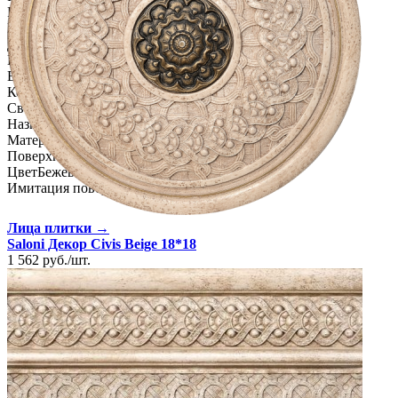
Размеры
4х31 см
Ширина
4 см
Длина
31 см
Площадь в упаковке
0.1 кв. м.
Вес 1 упаковки
2.48 кг
Количество в коробке, шт.
8
Свойства
Назначение
Ванная комната, Кухня
Материал
Керамика
Поверхность
Рельефная
Цвет
Бежевый
Имитация поверхности
Камень
Лица плитки →
Saloni Декор Civis Beige 18*18
1 562
руб.
/
шт.