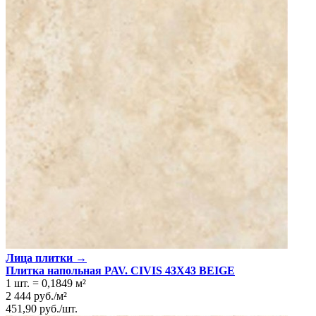
Лица плитки →
Плитка напольная PAV. CIVIS 43X43 BEIGE
1 шт.
=
0,1849
м²
2 444
руб.
/
м²
451,90
руб.
/
шт.