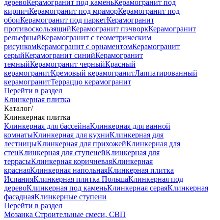
дерево
Керамогранит под камень
Керамогранит под
кирпич
Керамогранит под мрамор
Керамогранит под
обои
Керамогранит под паркет
Керамогранит
противоскользящий
Керамогранит пэчворк
Керамогранит
рельефный
Керамогранит с геометрическим
рисунком
Керамогранит с орнаментом
Керамогранит
серый
Керамогранит синий
Керамогранит
темный
Керамогранит черный
Красный
керамогранит
Кремовый керамогранит
Лаппатированный
керамогранит
Терраццо керамогранит
Перейти в раздел
Клинкерная плитка
Каталог
/
Клинкерная плитка
Клинкерная для бассейна
Клинкерная для ванной
комнаты
Клинкерная для кухни
Клинкерная для
лестницы
Клинкерная для прихожей
Клинкерная для
стен
Клинкерная для ступеней
Клинкерная для
террасы
Клинкерная коричневая
Клинкерная
красная
Клинкерная напольная
Клинкерная плитка
Испания
Клинкерная плитка Польша
Клинкерная под
дерево
Клинкерная под камень
Клинкерная серая
Клинкерная
фасадная
Клинкерные ступени
Перейти в раздел
Мозаика
Строительные смеси, СВП