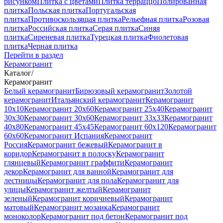
рисунком
Плитка с цветами
Плитка терраццо
Полированная
плитка
Польская плитка
Португальская
плитка
Противоскользящая плитка
Рельефная плитка
Розовая
плитка
Российская плитка
Серая плитка
Синяя
плитка
Сиреневая плитка
Турецкая плитка
Фиолетовая
плитка
Черная плитка
Перейти в раздел
Керамогранит
Каталог
/
Керамогранит
Белый керамогранит
Бирюзовый керамогранит
Золотой
керамогранит
Итальянский керамогранит
Керамогранит
10x10
Керамогранит 20x60
Керамогранит 25x40
Керамогранит
30x30
Керамогранит 30x60
Керамогранит 33x33
Керамогранит
40x80
Керамогранит 45x45
Керамогранит 60x120
Керамогранит
60x60
Керамогранит Испания
Керамогранит
Россия
Керамогранит бежевый
Керамогранит в
коридор
Керамогранит в полоску
Керамогранит
глянцевый
Керамогранит граффити
Керамогранит
декор
Керамогранит для ванной
Керамогранит для
лестницы
Керамогранит для пола
Керамогранит для
улицы
Керамогранит желтый
Керамогранит
зеленый
Керамогранит коричневый
Керамогранит
матовый
Керамогранит мозаика
Керамогранит
моноколор
Керамогранит под бетон
Керамогранит под