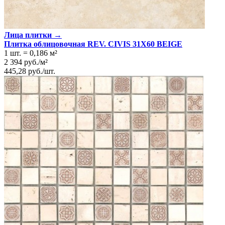
Лица плитки →
Плитка облицовочная REV. CIVIS 31X60 BEIGE
1 шт.
=
0,186
м²
2 394
руб.
/
м²
445,28
руб.
/
шт.