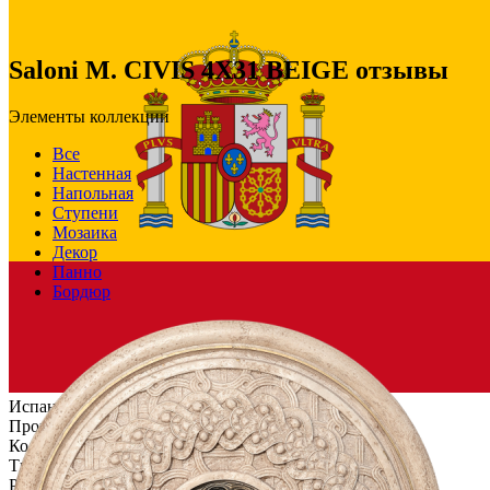
Saloni M. CIVIS 4X31 BEIGE отзывы
Элементы коллекции
Все
Настенная
Напольная
Ступени
Мозаика
Декор
Панно
Бордюр
Испания
Производитель
Saloni
Коллекция
Salone Ceramica CIVIC
Тип плитки
Бордюр настенный
Размеры