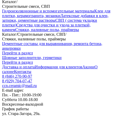
Каталог
/
Строительные смеси, СВП
Гидроизоляционные и вспомогательные материалы
Клеи для
плитки, керамогранита, мозаики
Латексные добавки в клеи,
затирки, цементные растворы
СВП ( система укладки
плитки)
Средства для очистки и ухода за плиткой,
камнем
Стяжки, наливные полы, праймеры
Каталог
/
Строительные смеси, СВП
/
Стяжки, наливные полы, праймеры
Цементные составы для выравнивания, ремонта бетона,
анкеровки
Перейти в раздел
Шовные заполнители, герметики
Перейти в раздел
Доставка и оплата
Информация для клиентов
Акции
О
салоне
Контакты
8 (846) 270-90-97
8 (929) 704-07-47
ccn.ceramic@mail.ru
E-mail адрес
Пн. - Пят.: 10:00-19:00
Суббота 10.00-18.00
Воскресенье-выходной
График работы
ул. Стара-Загора, 29а.