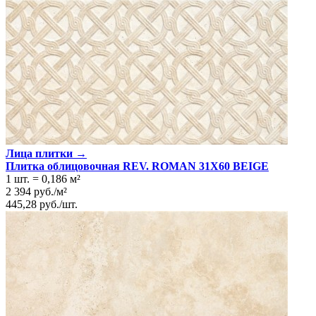
Лица плитки →
Плитка облицовочная REV. ROMAN 31X60 BEIGE
1 шт.
=
0,186
м²
2 394
руб.
/
м²
445,28
руб.
/
шт.