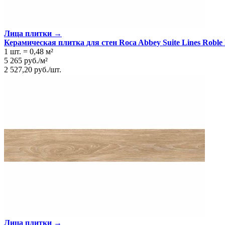
Лица плитки →
Керамическая плитка для стен Roca Abbey Suite Lines Roble 
1 шт.
=
0,48
м²
5 265
руб.
/
м²
2 527,20
руб.
/
шт.
Лица плитки →