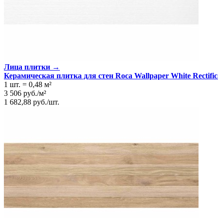
Имитация поверхности
Дерево, Ткань
Поверхность
Матовая
Единица измер. коллекции
м2
Лица плитки →
Керамическая плитка для стен Roca Wallpaper White Rectifi
1 шт.
=
0,48
м²
3 506
руб.
/
м²
1 682,88
руб.
/
шт.