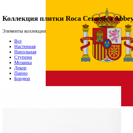
Коллекция плитки Roca Ceramica Abbe
Элементы коллекции
Все
Настенная
Напольная
Ступени
Мозаика
Декор
Панно
Бордюр
Страна производства
Производитель
Roca Ceramica
Коллекция
Roca Ceramica Abbey/Wallpaper
Материал
Керамогранит
Тип плитки
Настенная, Напольная
Назначение
Холл и прихожая, Ванная комната, Кухня