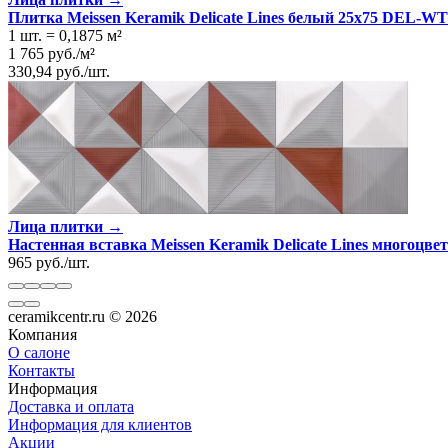
Плитка Meissen Keramik Delicate Lines белый 25x75 DEL-W
1 шт.
=
0,1875
м²
1 765
руб.
/
м²
330,94
руб.
/
шт.
Лица плитки →
Настенная вставка Meissen Keramik Delicate Lines многоц
965
руб.
/
шт.
ceramikcentr.ru
© 2026
Компания
О салоне
Контакты
Информация
Доставка и оплата
Информация для клиентов
Акции