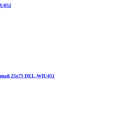
TU052
ветный 25x75 DEL-WIU451