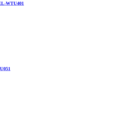
 DEL-WTU401
TU051