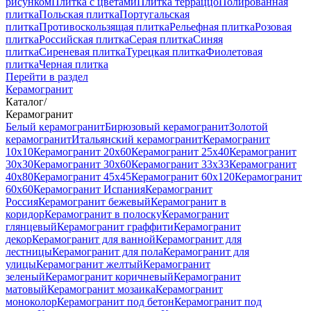
рисунком
Плитка с цветами
Плитка терраццо
Полированная
плитка
Польская плитка
Португальская
плитка
Противоскользящая плитка
Рельефная плитка
Розовая
плитка
Российская плитка
Серая плитка
Синяя
плитка
Сиреневая плитка
Турецкая плитка
Фиолетовая
плитка
Черная плитка
Перейти в раздел
Керамогранит
Каталог
/
Керамогранит
Белый керамогранит
Бирюзовый керамогранит
Золотой
керамогранит
Итальянский керамогранит
Керамогранит
10x10
Керамогранит 20x60
Керамогранит 25x40
Керамогранит
30x30
Керамогранит 30x60
Керамогранит 33x33
Керамогранит
40x80
Керамогранит 45x45
Керамогранит 60x120
Керамогранит
60x60
Керамогранит Испания
Керамогранит
Россия
Керамогранит бежевый
Керамогранит в
коридор
Керамогранит в полоску
Керамогранит
глянцевый
Керамогранит граффити
Керамогранит
декор
Керамогранит для ванной
Керамогранит для
лестницы
Керамогранит для пола
Керамогранит для
улицы
Керамогранит желтый
Керамогранит
зеленый
Керамогранит коричневый
Керамогранит
матовый
Керамогранит мозаика
Керамогранит
моноколор
Керамогранит под бетон
Керамогранит под