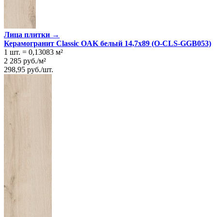
Лица плитки →
Керамогранит Classic OAK белый 14,7x89 (O-CLS-GGB053)
1 шт.
=
0,13083
м²
2 285
руб.
/
м²
298,95
руб.
/
шт.