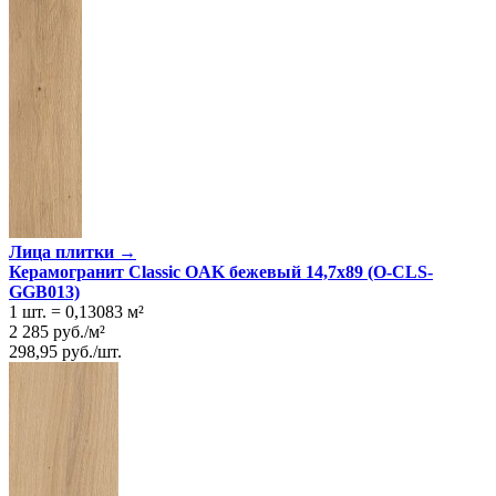
Лица плитки →
Керамогранит Classic OAK бежевый 14,7x89 (O-CLS-
GGB013)
1 шт.
=
0,13083
м²
2 285
руб.
/
м²
298,95
руб.
/
шт.