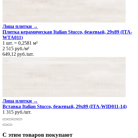
Лица плитки →
Плитка керамическая Italian Stucco, бежевый, 29x89 (ITA-
WTA011)
1 шт.
=
0,2581
м²
2 515
руб.
/
м²
649,12
руб.
/
шт.
Лица плитки →
Вставка Italian Stucco, бежевый, 29x89 (ITA-WID011-14)
1 315
руб.
/
шт.
С этим товаров покупают