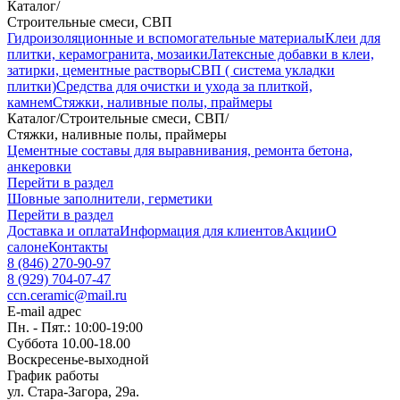
Каталог
/
Строительные смеси, СВП
Гидроизоляционные и вспомогательные материалы
Клеи для
плитки, керамогранита, мозаики
Латексные добавки в клеи,
затирки, цементные растворы
СВП ( система укладки
плитки)
Средства для очистки и ухода за плиткой,
камнем
Стяжки, наливные полы, праймеры
Каталог
/
Строительные смеси, СВП
/
Стяжки, наливные полы, праймеры
Цементные составы для выравнивания, ремонта бетона,
анкеровки
Перейти в раздел
Шовные заполнители, герметики
Перейти в раздел
Доставка и оплата
Информация для клиентов
Акции
О
салоне
Контакты
8 (846) 270-90-97
8 (929) 704-07-47
ccn.ceramic@mail.ru
E-mail адрес
Пн. - Пят.: 10:00-19:00
Суббота 10.00-18.00
Воскресенье-выходной
График работы
ул. Стара-Загора, 29а.