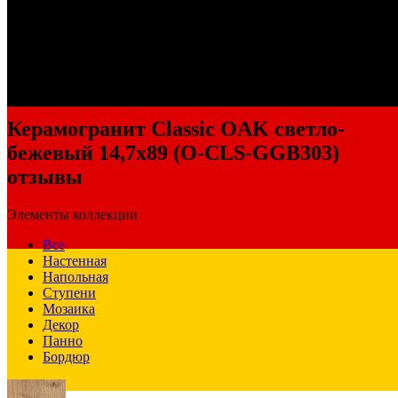
Керамогранит Classic OAK светло-
бежевый 14,7x89 (O-CLS-GGB303)
отзывы
Элементы коллекции
Все
Настенная
Напольная
Ступени
Мозаика
Декор
Панно
Бордюр