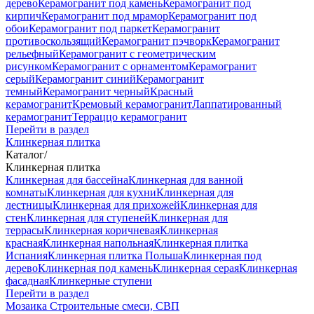
дерево
Керамогранит под камень
Керамогранит под
кирпич
Керамогранит под мрамор
Керамогранит под
обои
Керамогранит под паркет
Керамогранит
противоскользящий
Керамогранит пэчворк
Керамогранит
рельефный
Керамогранит с геометрическим
рисунком
Керамогранит с орнаментом
Керамогранит
серый
Керамогранит синий
Керамогранит
темный
Керамогранит черный
Красный
керамогранит
Кремовый керамогранит
Лаппатированный
керамогранит
Терраццо керамогранит
Перейти в раздел
Клинкерная плитка
Каталог
/
Клинкерная плитка
Клинкерная для бассейна
Клинкерная для ванной
комнаты
Клинкерная для кухни
Клинкерная для
лестницы
Клинкерная для прихожей
Клинкерная для
стен
Клинкерная для ступеней
Клинкерная для
террасы
Клинкерная коричневая
Клинкерная
красная
Клинкерная напольная
Клинкерная плитка
Испания
Клинкерная плитка Польша
Клинкерная под
дерево
Клинкерная под камень
Клинкерная серая
Клинкерная
фасадная
Клинкерные ступени
Перейти в раздел
Мозаика
Строительные смеси, СВП