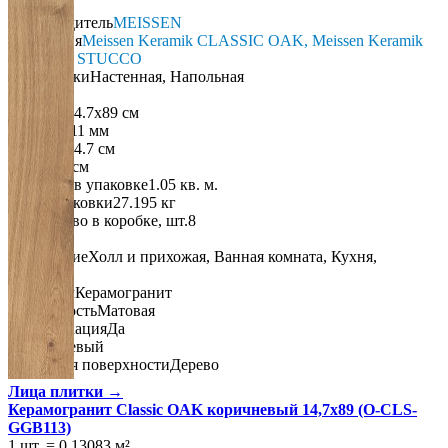
Германия
Производитель
MEISSEN
Коллекция
Meissen Keramik CLASSIC OAK, Meissen Keramik
ITALIAN STUCCO
Тип плитки
Настенная, Напольная
Размеры
Размеры
14.7х89 см
Толщина
11 мм
Ширина
14.7 см
Длина
89 см
Площадь в упаковке
1.05 кв. м.
Вес 1 упаковки
27.195 кг
Количество в коробке, шт.
8
Свойства
Назначение
Холл и прихожая, Ванная комната, Кухня,
Лестница
Материал
Керамогранит
Поверхность
Матовая
Ректификация
Да
Цвет
Бежевый
Имитация поверхности
Дерево
Лица плитки →
Керамогранит Classic OAK коричневый 14,7x89 (O-CLS-
GGB113)
1 шт.
=
0,13083
м²