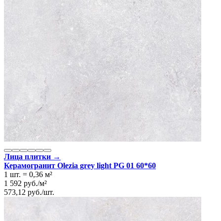
Лица плитки →
Керамогранит Olezia grey light PG 01 60*60
1 шт.
=
0,36
м²
1 592
руб.
/
м²
573,12
руб.
/
шт.