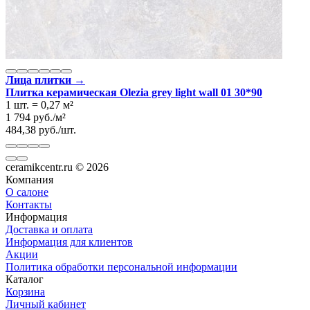
Лица плитки →
Плитка керамическая Olezia grey light wall 01 30*90
1 шт.
=
0,27
м²
1 794
руб.
/
м²
484,38
руб.
/
шт.
ceramikcentr.ru
© 2026
Компания
О салоне
Контакты
Информация
Доставка и оплата
Информация для клиентов
Акции
Политика обработки персональной информации
Каталог
Корзина
Личный кабинет