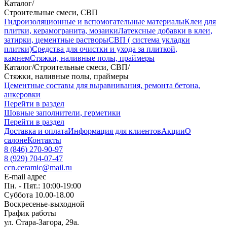
Каталог
/
Строительные смеси, СВП
Гидроизоляционные и вспомогательные материалы
Клеи для
плитки, керамогранита, мозаики
Латексные добавки в клеи,
затирки, цементные растворы
СВП ( система укладки
плитки)
Средства для очистки и ухода за плиткой,
камнем
Стяжки, наливные полы, праймеры
Каталог
/
Строительные смеси, СВП
/
Стяжки, наливные полы, праймеры
Цементные составы для выравнивания, ремонта бетона,
анкеровки
Перейти в раздел
Шовные заполнители, герметики
Перейти в раздел
Доставка и оплата
Информация для клиентов
Акции
О
салоне
Контакты
8 (846) 270-90-97
8 (929) 704-07-47
ccn.ceramic@mail.ru
E-mail адрес
Пн. - Пят.: 10:00-19:00
Суббота 10.00-18.00
Воскресенье-выходной
График работы
ул. Стара-Загора, 29а.