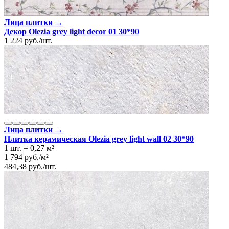
Единица измер. коллекции
м2
Лица плитки →
Декор Olezia grey light decor 01 30*90
1 224
руб.
/
шт.
Лица плитки →
Плитка керамическая Olezia grey light wall 02 30*90
1 шт.
=
0,27
м²
1 794
руб.
/
м²
484,38
руб.
/
шт.