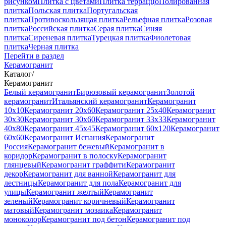
рисунком
Плитка с цветами
Плитка терраццо
Полированная
плитка
Польская плитка
Португальская
плитка
Противоскользящая плитка
Рельефная плитка
Розовая
плитка
Российская плитка
Серая плитка
Синяя
плитка
Сиреневая плитка
Турецкая плитка
Фиолетовая
плитка
Черная плитка
Перейти в раздел
Керамогранит
Каталог
/
Керамогранит
Белый керамогранит
Бирюзовый керамогранит
Золотой
керамогранит
Итальянский керамогранит
Керамогранит
10x10
Керамогранит 20x60
Керамогранит 25x40
Керамогранит
30x30
Керамогранит 30x60
Керамогранит 33x33
Керамогранит
40x80
Керамогранит 45x45
Керамогранит 60x120
Керамогранит
60x60
Керамогранит Испания
Керамогранит
Россия
Керамогранит бежевый
Керамогранит в
коридор
Керамогранит в полоску
Керамогранит
глянцевый
Керамогранит граффити
Керамогранит
декор
Керамогранит для ванной
Керамогранит для
лестницы
Керамогранит для пола
Керамогранит для
улицы
Керамогранит желтый
Керамогранит
зеленый
Керамогранит коричневый
Керамогранит
матовый
Керамогранит мозаика
Керамогранит
моноколор
Керамогранит под бетон
Керамогранит под