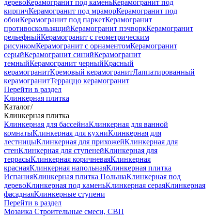
дерево
Керамогранит под камень
Керамогранит под
кирпич
Керамогранит под мрамор
Керамогранит под
обои
Керамогранит под паркет
Керамогранит
противоскользящий
Керамогранит пэчворк
Керамогранит
рельефный
Керамогранит с геометрическим
рисунком
Керамогранит с орнаментом
Керамогранит
серый
Керамогранит синий
Керамогранит
темный
Керамогранит черный
Красный
керамогранит
Кремовый керамогранит
Лаппатированный
керамогранит
Терраццо керамогранит
Перейти в раздел
Клинкерная плитка
Каталог
/
Клинкерная плитка
Клинкерная для бассейна
Клинкерная для ванной
комнаты
Клинкерная для кухни
Клинкерная для
лестницы
Клинкерная для прихожей
Клинкерная для
стен
Клинкерная для ступеней
Клинкерная для
террасы
Клинкерная коричневая
Клинкерная
красная
Клинкерная напольная
Клинкерная плитка
Испания
Клинкерная плитка Польша
Клинкерная под
дерево
Клинкерная под камень
Клинкерная серая
Клинкерная
фасадная
Клинкерные ступени
Перейти в раздел
Мозаика
Строительные смеси, СВП