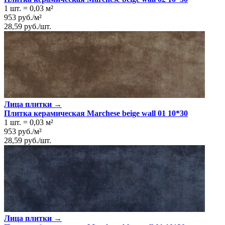
1 шт.
=
0,03
м²
953
руб.
/
м²
28,59
руб.
/
шт.
Лица плитки →
Плитка керамическая Marchese beige wall 01 10*30
1 шт.
=
0,03
м²
953
руб.
/
м²
28,59
руб.
/
шт.
Лица плитки →