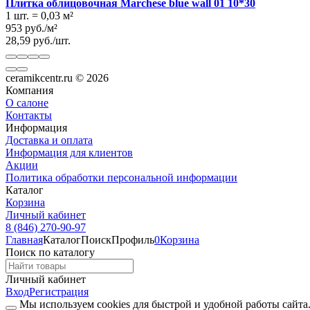
Плитка облицовочная Marchese blue wall 01 10*30
1 шт.
=
0,03
м²
953
руб.
/
м²
28,59
руб.
/
шт.
ceramikcentr.ru
© 2026
Компания
О салоне
Контакты
Информация
Доставка и оплата
Информация для клиентов
Акции
Политика обработки персональной информации
Каталог
Корзина
Личный кабинет
8 (846) 270-90-97
Главная
Каталог
Поиск
Профиль
0
Корзина
Поиск по каталогу
Личный кабинет
Вход
Регистрация
Мы используем cookies для быстрой и удобной работы сайта