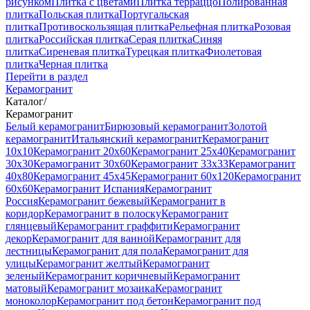
рисунком
Плитка с цветами
Плитка терраццо
Полированная
плитка
Польская плитка
Португальская
плитка
Противоскользящая плитка
Рельефная плитка
Розовая
плитка
Российская плитка
Серая плитка
Синяя
плитка
Сиреневая плитка
Турецкая плитка
Фиолетовая
плитка
Черная плитка
Перейти в раздел
Керамогранит
Каталог
/
Керамогранит
Белый керамогранит
Бирюзовый керамогранит
Золотой
керамогранит
Итальянский керамогранит
Керамогранит
10x10
Керамогранит 20x60
Керамогранит 25x40
Керамогранит
30x30
Керамогранит 30x60
Керамогранит 33x33
Керамогранит
40x80
Керамогранит 45x45
Керамогранит 60x120
Керамогранит
60x60
Керамогранит Испания
Керамогранит
Россия
Керамогранит бежевый
Керамогранит в
коридор
Керамогранит в полоску
Керамогранит
глянцевый
Керамогранит граффити
Керамогранит
декор
Керамогранит для ванной
Керамогранит для
лестницы
Керамогранит для пола
Керамогранит для
улицы
Керамогранит желтый
Керамогранит
зеленый
Керамогранит коричневый
Керамогранит
матовый
Керамогранит мозаика
Керамогранит
моноколор
Керамогранит под бетон
Керамогранит под