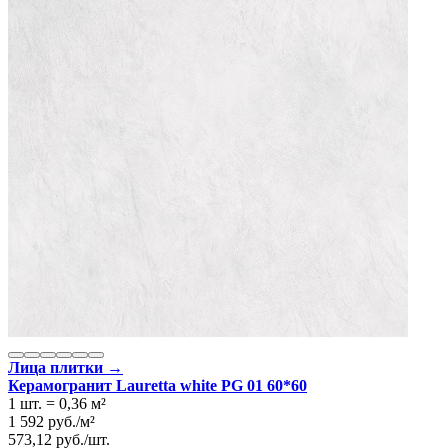
Лица плитки →
Керамогранит Lauretta white PG 01 60*60
1 шт.
=
0,36
м²
1 592
руб.
/
м²
573,12
руб.
/
шт.