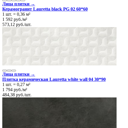
Лица плитки →
Керамогранит Lauretta black PG 02 60*60
1 шт.
=
0,36
м²
1 592
руб.
/
м²
573,12
руб.
/
шт.
Лица плитки →
Плитка керамическая Lauretta white wall 04 30*90
1 шт.
=
0,27
м²
1 794
руб.
/
м²
484,38
руб.
/
шт.