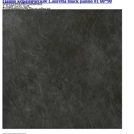
Панно керамическое Lauretta black panno 01 60*90
Материал
Керамика
1 648
руб.
/
шт.
Поверхность
Рельефная
Цвет
Белый
Имитация поверхности
Имитация кожи