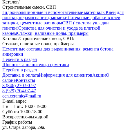
Каталог
/
Строительные смеси, СВП
Гидроизоляционные и вспомогательные материалы
Клеи для
плитки, керамогранита, мозаики
Латексные добавки в клеи,
затирки, цементные растворы
СВП ( система укладки
плитки)
Средства для очистки и ухода за плиткой,
камнем
Стяжки, наливные полы, праймеры
Каталог
/
Строительные смеси, СВП
/
Стяжки, наливные полы, праймеры
Цементные составы для выравнивания, ремонта бетона,
анкеровки
Перейти в раздел
Шовные заполнители, герметики
Перейти в раздел
Доставка и оплата
Информация для клиентов
Акции
О
салоне
Контакты
8 (846) 270-90-97
8 (929) 704-07-47
ccn.ceramic@mail.ru
E-mail адрес
Пн. - Пят.: 10:00-19:00
Суббота 10.00-18.00
Воскресенье-выходной
График работы
ул. Стара-Загора, 29а.