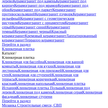
дерево
Керамогранит под камень
Керамогранит под
кирпич
Керамогранит под мрамор
Керамогранит под
обои
Керамогранит под паркет
Керамогранит
противоскользящий
Керамогранит пэчворк
Керамогранит
рельефный
Керамогранит с геометрическим
рисунком
Керамогранит с орнаментом
Керамогранит
серый
Керамогранит синий
Керамогранит
темный
Керамогранит черный
Красный
керамогранит
Кремовый керамогранит
Лаппатированный
керамогранит
Терраццо керамогранит
Перейти в раздел
Клинкерная плитка
Каталог
/
Клинкерная плитка
Клинкерная для бассейна
Клинкерная для ванной
комнаты
Клинкерная для кухни
Клинкерная для
лестницы
Клинкерная для прихожей
Клинкерная для
стен
Клинкерная для ступеней
Клинкерная для
террасы
Клинкерная коричневая
Клинкерная
красная
Клинкерная напольная
Клинкерная плитка
Испания
Клинкерная плитка Польша
Клинкерная под
дерево
Клинкерная под камень
Клинкерная серая
Клинкерная
фасадная
Клинкерные ступени
Перейти в раздел
Мозаика
Строительные смеси, СВП