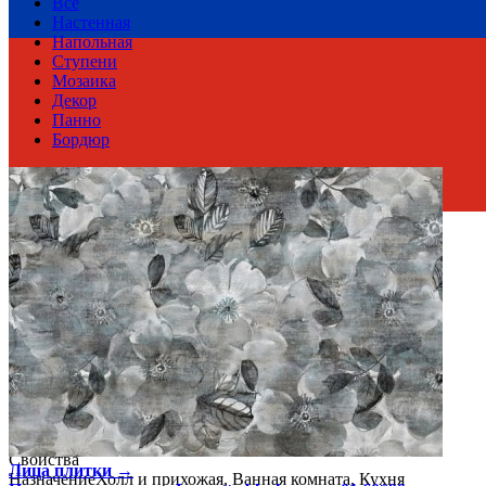
Все
Настенная
Напольная
Ступени
Мозаика
Декор
Панно
Бордюр
Россия
Производитель
Gracia Ceramica
Коллекция
Gracia Ceramica LAURETTA
Тип плитки
Настенная
Размеры
Размеры
30х90 см
Толщина
10 мм
Ширина
30 см
Длина
90 см
Площадь в упаковке
1.35 кв. м.
Вес 1 упаковки
24.24 кг
Количество в коробке, шт.
5
Свойства
Лица плитки →
Назначение
Холл и прихожая, Ванная комната, Кухня