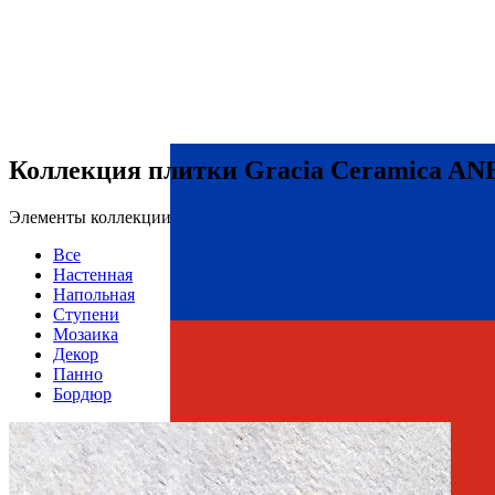
Коллекция плитки Gracia Ceramica A
Элементы коллекции
Все
Настенная
Напольная
Ступени
Мозаика
Декор
Панно
Бордюр
Страна производства