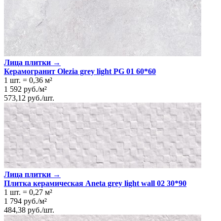
Лица плитки →
Керамогранит Olezia grey light PG 01 60*60
1 шт.
=
0,36
м²
1 592
руб.
/
м²
573,12
руб.
/
шт.
Лица плитки →
Плитка керамическая Aneta grey light wall 02 30*90
1 шт.
=
0,27
м²
1 794
руб.
/
м²
484,38
руб.
/
шт.