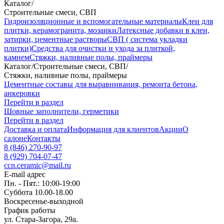
Каталог
/
Строительные смеси, СВП
Гидроизоляционные и вспомогательные материалы
Клеи для
плитки, керамогранита, мозаики
Латексные добавки в клеи,
затирки, цементные растворы
СВП ( система укладки
плитки)
Средства для очистки и ухода за плиткой,
камнем
Стяжки, наливные полы, праймеры
Каталог
/
Строительные смеси, СВП
/
Стяжки, наливные полы, праймеры
Цементные составы для выравнивания, ремонта бетона,
анкеровки
Перейти в раздел
Шовные заполнители, герметики
Перейти в раздел
Доставка и оплата
Информация для клиентов
Акции
О
салоне
Контакты
8 (846) 270-90-97
8 (929) 704-07-47
ccn.ceramic@mail.ru
E-mail адрес
Пн. - Пят.: 10:00-19:00
Суббота 10.00-18.00
Воскресенье-выходной
График работы
ул. Стара-Загора, 29а.