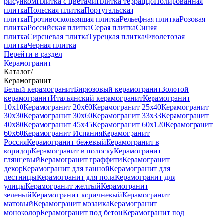
рисунком
Плитка с цветами
Плитка терраццо
Полированная
плитка
Польская плитка
Португальская
плитка
Противоскользящая плитка
Рельефная плитка
Розовая
плитка
Российская плитка
Серая плитка
Синяя
плитка
Сиреневая плитка
Турецкая плитка
Фиолетовая
плитка
Черная плитка
Перейти в раздел
Керамогранит
Каталог
/
Керамогранит
Белый керамогранит
Бирюзовый керамогранит
Золотой
керамогранит
Итальянский керамогранит
Керамогранит
10x10
Керамогранит 20x60
Керамогранит 25x40
Керамогранит
30x30
Керамогранит 30x60
Керамогранит 33x33
Керамогранит
40x80
Керамогранит 45x45
Керамогранит 60x120
Керамогранит
60x60
Керамогранит Испания
Керамогранит
Россия
Керамогранит бежевый
Керамогранит в
коридор
Керамогранит в полоску
Керамогранит
глянцевый
Керамогранит граффити
Керамогранит
декор
Керамогранит для ванной
Керамогранит для
лестницы
Керамогранит для пола
Керамогранит для
улицы
Керамогранит желтый
Керамогранит
зеленый
Керамогранит коричневый
Керамогранит
матовый
Керамогранит мозаика
Керамогранит
моноколор
Керамогранит под бетон
Керамогранит под