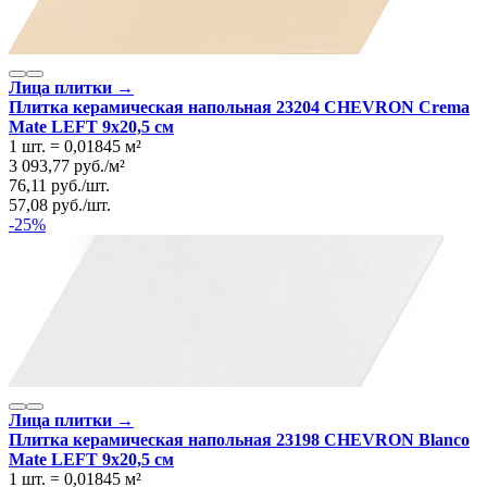
Лица плитки →
Плитка керамическая напольная 23204 CHEVRON Crema
Mate LEFT 9х20,5 см
1 шт.
=
0,01845
м²
3 093,77
руб.
/
м²
76,11
руб.
/
шт.
57,08
руб.
/
шт.
-25%
Лица плитки →
Плитка керамическая напольная 23198 CHEVRON Blanco
Mate LEFT 9х20,5 см
1 шт.
=
0,01845
м²