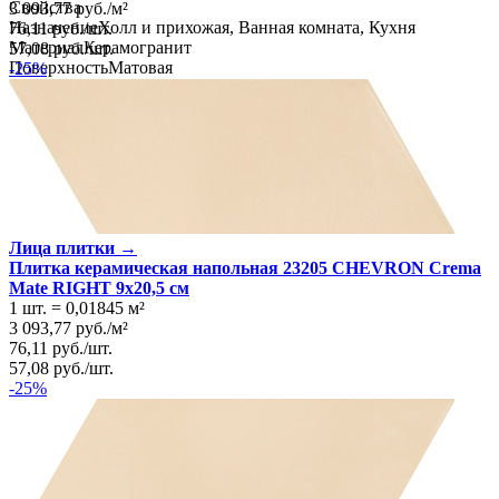
Свойства
3 093,77
руб.
/
м²
Назначение
Холл и прихожая, Ванная комната, Кухня
76,11
руб.
/
шт.
Материал
Керамогранит
57,08
руб.
/
шт.
Поверхность
Матовая
-25%
Цвет
Белый
Имитация поверхности
Моноколор
Лица плитки →
Плитка керамическая напольная 23205 CHEVRON Crema
Mate RIGHT 9х20,5 см
1 шт.
=
0,01845
м²
3 093,77
руб.
/
м²
76,11
руб.
/
шт.
57,08
руб.
/
шт.
-25%