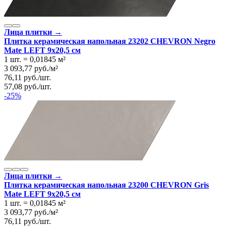
Лица плитки →
Плитка керамическая напольная 23202 CHEVRON Negro
Mate LEFT 9х20,5 см
1 шт.
=
0,01845
м²
3 093,77
руб.
/
м²
76,11
руб.
/
шт.
57,08
руб.
/
шт.
-25%
Лица плитки →
Плитка керамическая напольная 23200 CHEVRON Gris
Mate LEFT 9х20,5 см
1 шт.
=
0,01845
м²
3 093,77
руб.
/
м²
76,11
руб.
/
шт.