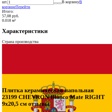
шт.
В корзину
В
корзине
Перейти
Итого:
57,08 руб.
0.018
м²
Характеристики
Страна производства
Плитка керамическая напольная
23199 CHEVRON Blanco Mate RIGHT
9х20,5 см отзывы