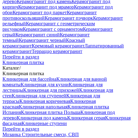
дерево
Керамогранит под камень
Керамогранит под
кирпич
Керамогранит под мрамор
Керамогранит под
обои
Керамогранит под паркет
Керамогранит
противоскользящий
Керамогранит пэчворк
Керамогранит
рельефный
Керамогранит с геометрическим
рисунком
Керамогранит с орнаментом
Керамогранит
серый
Керамогранит синий
Керамогранит
темный
Керамогранит черный
Красный
керамогранит
Кремовый керамогранит
Лаппатированный
керамогранит
Терраццо керамогранит
Перейти в раздел
Клинкерная плитка
Каталог
/
Клинкерная плитка
Клинкерная для бассейна
Клинкерная для ванной
комнаты
Клинкерная для кухни
Клинкерная для
лестницы
Клинкерная для прихожей
Клинкерная для
стен
Клинкерная для ступеней
Клинкерная для
террасы
Клинкерная коричневая
Клинкерная
красная
Клинкерная напольная
Клинкерная плитка
Испания
Клинкерная плитка Польша
Клинкерная под
дерево
Клинкерная под камень
Клинкерная серая
Клинкерная
фасадная
Клинкерные ступени
Перейти в раздел
Мозаика
Строительные смеси, СВП