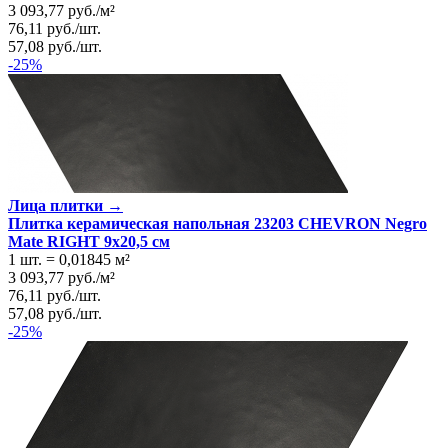
3 093,77
руб.
/
м²
76,11
руб.
/
шт.
57,08
руб.
/
шт.
-25%
Лица плитки →
Плитка керамическая напольная 23203 CHEVRON Negro
Mate RIGHT 9х20,5 см
1 шт.
=
0,01845
м²
3 093,77
руб.
/
м²
76,11
руб.
/
шт.
57,08
руб.
/
шт.
-25%