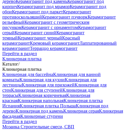
дерево
Керамогранит под камень
Керамогранит под
кирпич
Керамогранит под мрамор
Керамогранит под
обои
Керамогранит под паркет
Керамогранит
противоскользящий
Керамогранит пэчворк
Керамогранит
рельефный
Керамогранит с геометрическим
рисунком
Керамогранит с орнаментом
Керамогранит
серый
Керамогранит синий
Керамогранит
темный
Керамогранит черный
Красный
керамогранит
Кремовый керамогранит
Лаппатированный
керамогранит
Терраццо керамогранит
Перейти в раздел
Клинкерная плитка
Каталог
/
Клинкерная плитка
Клинкерная для бассейна
Клинкерная для ванной
комнаты
Клинкерная для кухни
Клинкерная для
лестницы
Клинкерная для прихожей
Клинкерная для
стен
Клинкерная для ступеней
Клинкерная для
террасы
Клинкерная коричневая
Клинкерная
красная
Клинкерная напольная
Клинкерная плитка
Испания
Клинкерная плитка Польша
Клинкерная под
дерево
Клинкерная под камень
Клинкерная серая
Клинкерная
фасадная
Клинкерные ступени
Перейти в раздел
Мозаика
Строительные смеси, СВП