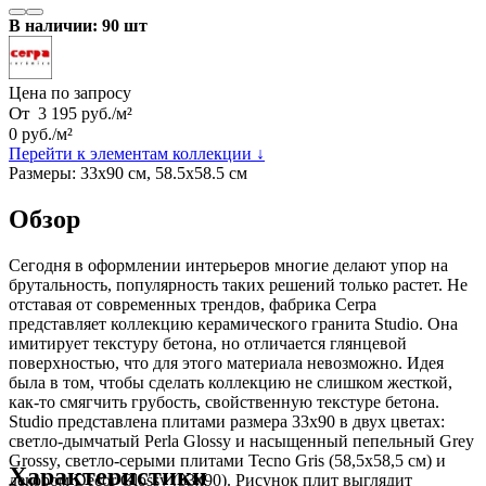
В наличии: 90 шт
Цена по запросу
От
3 195
руб.
/
м²
0
руб.
/
м²
Перейти к элементам коллекции ↓
Размеры:
33х90 см, 58.5х58.5 см
Обзор
Сегодня в оформлении интерьеров многие делают упор на
брутальность, популярность таких решений только растет. Не
отставая от современных трендов, фабрика Cerpa
представляет коллекцию керамического гранита Studio. Она
имитирует текстуру бетона, но отличается глянцевой
поверхностью, что для этого материала невозможно. Идея
была в том, чтобы сделать коллекцию не слишком жесткой,
как-то смягчить грубость, свойственную текстуре бетона.
Studio представлена плитами размера 33х90 в двух цветах:
светло-дымчатый Perla Glossy и насыщенный пепельный Grey
Grossy, светло-серыми плитами Tecno Gris (58,5x58,5 см) и
Характеристики
декором Decor Glossy (33x90). Рисунок плит выглядит