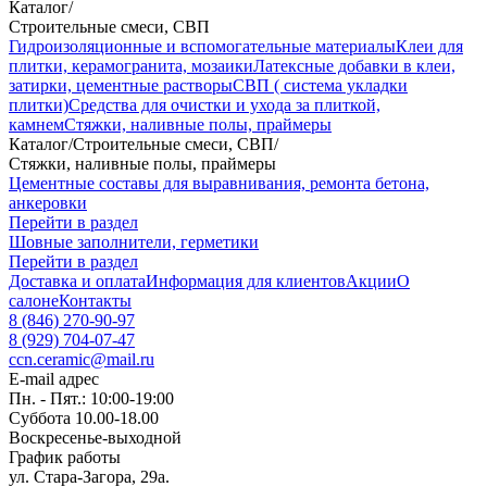
Каталог
/
Строительные смеси, СВП
Гидроизоляционные и вспомогательные материалы
Клеи для
плитки, керамогранита, мозаики
Латексные добавки в клеи,
затирки, цементные растворы
СВП ( система укладки
плитки)
Средства для очистки и ухода за плиткой,
камнем
Стяжки, наливные полы, праймеры
Каталог
/
Строительные смеси, СВП
/
Стяжки, наливные полы, праймеры
Цементные составы для выравнивания, ремонта бетона,
анкеровки
Перейти в раздел
Шовные заполнители, герметики
Перейти в раздел
Доставка и оплата
Информация для клиентов
Акции
О
салоне
Контакты
8 (846) 270-90-97
8 (929) 704-07-47
ccn.ceramic@mail.ru
E-mail адрес
Пн. - Пят.: 10:00-19:00
Суббота 10.00-18.00
Воскресенье-выходной
График работы
ул. Стара-Загора, 29а.