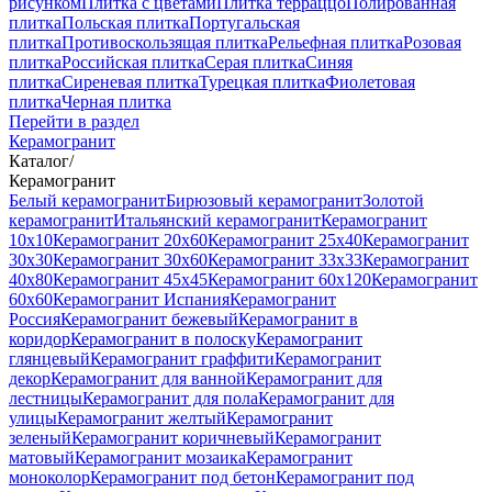
рисунком
Плитка с цветами
Плитка терраццо
Полированная
плитка
Польская плитка
Португальская
плитка
Противоскользящая плитка
Рельефная плитка
Розовая
плитка
Российская плитка
Серая плитка
Синяя
плитка
Сиреневая плитка
Турецкая плитка
Фиолетовая
плитка
Черная плитка
Перейти в раздел
Керамогранит
Каталог
/
Керамогранит
Белый керамогранит
Бирюзовый керамогранит
Золотой
керамогранит
Итальянский керамогранит
Керамогранит
10x10
Керамогранит 20x60
Керамогранит 25x40
Керамогранит
30x30
Керамогранит 30x60
Керамогранит 33x33
Керамогранит
40x80
Керамогранит 45x45
Керамогранит 60x120
Керамогранит
60x60
Керамогранит Испания
Керамогранит
Россия
Керамогранит бежевый
Керамогранит в
коридор
Керамогранит в полоску
Керамогранит
глянцевый
Керамогранит граффити
Керамогранит
декор
Керамогранит для ванной
Керамогранит для
лестницы
Керамогранит для пола
Керамогранит для
улицы
Керамогранит желтый
Керамогранит
зеленый
Керамогранит коричневый
Керамогранит
матовый
Керамогранит мозаика
Керамогранит
моноколор
Керамогранит под бетон
Керамогранит под