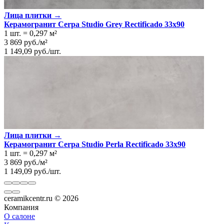
Лица плитки →
Керамогранит Cerpa Studio Grey Rectificado 33x90
1 шт.
=
0,297
м²
3 869
руб.
/
м²
1 149,09
руб.
/
шт.
Лица плитки →
Керамогранит Cerpa Studio Perla Rectificado 33x90
1 шт.
=
0,297
м²
3 869
руб.
/
м²
1 149,09
руб.
/
шт.
ceramikcentr.ru
© 2026
Компания
О салоне