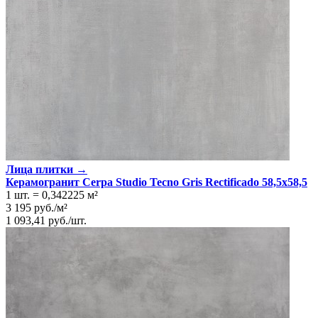
Лица плитки →
Керамогранит Cerpa Studio Tecno Gris Rectificado 58,5x58,5
1 шт.
=
0,342225
м²
3 195
руб.
/
м²
1 093,41
руб.
/
шт.