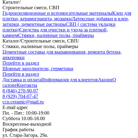
Каталог
/
Строительные смеси, СВП
Гидроизоляционные и вспомогательные материалы
Клеи для
плитки, керамогранита, мозаики
Латексные добавки в клеи,
затирки, цементные растворы
СВП ( система укладки
плитки)
Средства для очистки и ухода за плиткой,
камнем
Стяжки, наливные полы, праймеры
Каталог
/
Строительные смеси, СВП
/
Стяжки, наливные полы, праймеры
Цементные составы для выравнивания, ремонта бетона,
анкеровки
Перейти в раздел
Шовные заполнители, герметики
Перейти в раздел
Доставка и оплата
Информация для клиентов
Акции
О
салоне
Контакты
8 (846) 270-90-97
8 (929) 704-07-47
ccn.ceramic@mail.ru
E-mail адрес
Пн. - Пят.: 10:00-19:00
Суббота 10.00-18.00
Воскресенье-выходной
График работы
ул. Стара-Загора, 29а.