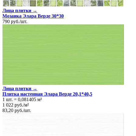
Лица плитки →
Мозаика Элара Верде 30*30
790
руб.
/
шт.
Лица плитки →
Плитка настенная Элара Верде 20,1*40,5
1 шт.
=
0,081405
м²
1 022
руб.
/
м²
83,20
руб.
/
шт.