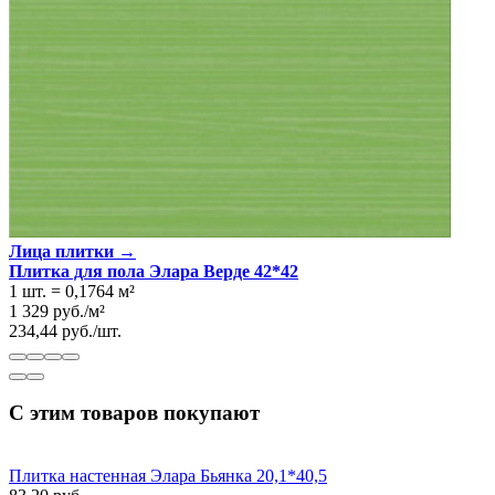
Лица плитки →
Плитка для пола Элара Верде 42*42
1 шт.
=
0,1764
м²
1 329
руб.
/
м²
234,44
руб.
/
шт.
С этим товаров покупают
Плитка настенная Элара Бьянка 20,1*40,5