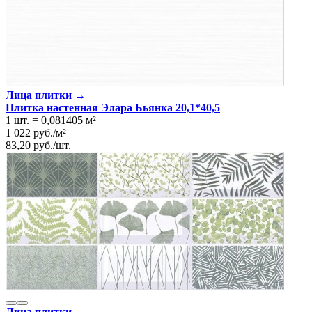
Лица плитки →
Плитка настенная Элара Бьянка 20,1*40,5
1 шт.
=
0,081405
м²
1 022
руб.
/
м²
83,20
руб.
/
шт.
Лица плитки →