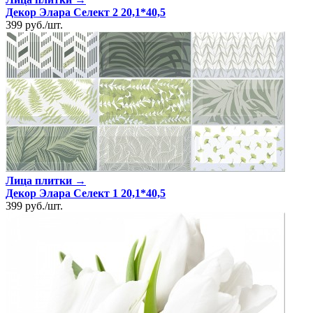
Декор Элара Селект 2 20,1*40,5
399
руб.
/
шт.
Лица плитки →
Декор Элара Селект 1 20,1*40,5
399
руб.
/
шт.