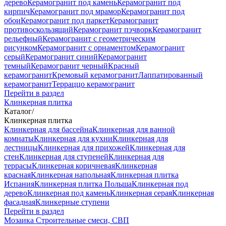
дерево
Керамогранит под камень
Керамогранит под
кирпич
Керамогранит под мрамор
Керамогранит под
обои
Керамогранит под паркет
Керамогранит
противоскользящий
Керамогранит пэчворк
Керамогранит
рельефный
Керамогранит с геометрическим
рисунком
Керамогранит с орнаментом
Керамогранит
серый
Керамогранит синий
Керамогранит
темный
Керамогранит черный
Красный
керамогранит
Кремовый керамогранит
Лаппатированный
керамогранит
Терраццо керамогранит
Перейти в раздел
Клинкерная плитка
Каталог
/
Клинкерная плитка
Клинкерная для бассейна
Клинкерная для ванной
комнаты
Клинкерная для кухни
Клинкерная для
лестницы
Клинкерная для прихожей
Клинкерная для
стен
Клинкерная для ступеней
Клинкерная для
террасы
Клинкерная коричневая
Клинкерная
красная
Клинкерная напольная
Клинкерная плитка
Испания
Клинкерная плитка Польша
Клинкерная под
дерево
Клинкерная под камень
Клинкерная серая
Клинкерная
фасадная
Клинкерные ступени
Перейти в раздел
Мозаика
Строительные смеси, СВП