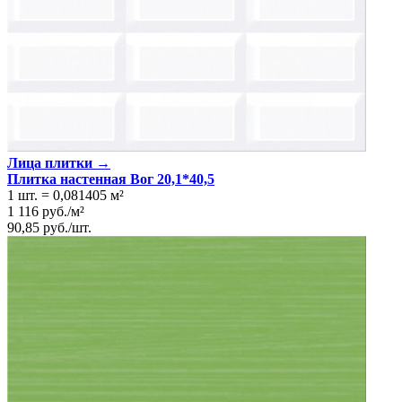
Лица плитки →
Плитка настенная Вог 20,1*40,5
1 шт.
=
0,081405
м²
1 116
руб.
/
м²
90,85
руб.
/
шт.