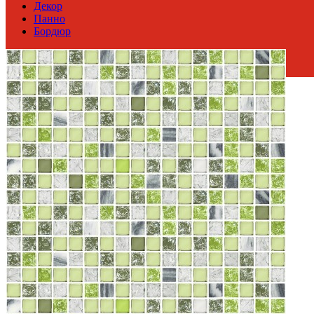
Декор
Панно
Бордюр
Россия
Производитель
AZORI CERAMICA
Коллекция
Azori Ceramica ЭЛАРА
Тип плитки
Декор настенный
Размеры
Размеры
20.1х40.5 см
Ширина
20.1 см
Длина
40.5 см
Свойства
Назначение
Ванная комната
Материал
Керамика
Поверхность
Глянцевая/Полированная
Цвет
Белый
,
Весенне-зеленый
Имитация поверхности
Растительный принт