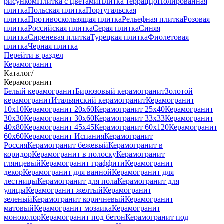
рисунком
Плитка с цветами
Плитка терраццо
Полированная
плитка
Польская плитка
Португальская
плитка
Противоскользящая плитка
Рельефная плитка
Розовая
плитка
Российская плитка
Серая плитка
Синяя
плитка
Сиреневая плитка
Турецкая плитка
Фиолетовая
плитка
Черная плитка
Перейти в раздел
Керамогранит
Каталог
/
Керамогранит
Белый керамогранит
Бирюзовый керамогранит
Золотой
керамогранит
Итальянский керамогранит
Керамогранит
10x10
Керамогранит 20x60
Керамогранит 25x40
Керамогранит
30x30
Керамогранит 30x60
Керамогранит 33x33
Керамогранит
40x80
Керамогранит 45x45
Керамогранит 60x120
Керамогранит
60x60
Керамогранит Испания
Керамогранит
Россия
Керамогранит бежевый
Керамогранит в
коридор
Керамогранит в полоску
Керамогранит
глянцевый
Керамогранит граффити
Керамогранит
декор
Керамогранит для ванной
Керамогранит для
лестницы
Керамогранит для пола
Керамогранит для
улицы
Керамогранит желтый
Керамогранит
зеленый
Керамогранит коричневый
Керамогранит
матовый
Керамогранит мозаика
Керамогранит
моноколор
Керамогранит под бетон
Керамогранит под