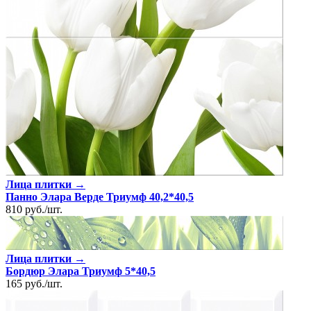
Лица плитки →
Панно Элара Верде Триумф 40,2*40,5
810
руб.
/
шт.
Лица плитки →
Бордюр Элара Триумф 5*40,5
165
руб.
/
шт.