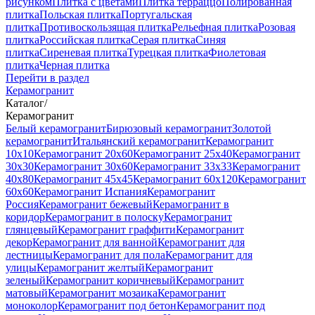
рисунком
Плитка с цветами
Плитка терраццо
Полированная
плитка
Польская плитка
Португальская
плитка
Противоскользящая плитка
Рельефная плитка
Розовая
плитка
Российская плитка
Серая плитка
Синяя
плитка
Сиреневая плитка
Турецкая плитка
Фиолетовая
плитка
Черная плитка
Перейти в раздел
Керамогранит
Каталог
/
Керамогранит
Белый керамогранит
Бирюзовый керамогранит
Золотой
керамогранит
Итальянский керамогранит
Керамогранит
10x10
Керамогранит 20x60
Керамогранит 25x40
Керамогранит
30x30
Керамогранит 30x60
Керамогранит 33x33
Керамогранит
40x80
Керамогранит 45x45
Керамогранит 60x120
Керамогранит
60x60
Керамогранит Испания
Керамогранит
Россия
Керамогранит бежевый
Керамогранит в
коридор
Керамогранит в полоску
Керамогранит
глянцевый
Керамогранит граффити
Керамогранит
декор
Керамогранит для ванной
Керамогранит для
лестницы
Керамогранит для пола
Керамогранит для
улицы
Керамогранит желтый
Керамогранит
зеленый
Керамогранит коричневый
Керамогранит
матовый
Керамогранит мозаика
Керамогранит
моноколор
Керамогранит под бетон
Керамогранит под