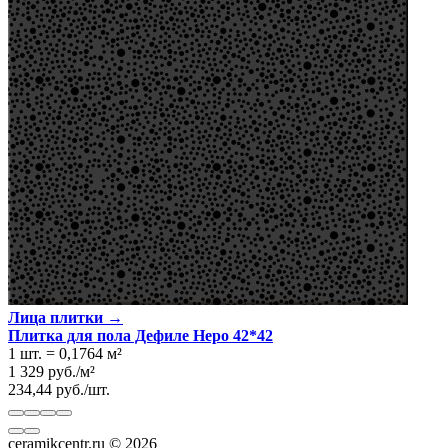
Лица плитки →
Плитка для пола Дефиле Неро 42*42
1 шт.
=
0,1764
м²
1 329
руб.
/
м²
234,44
руб.
/
шт.
ceramikcentr.ru
© 2026