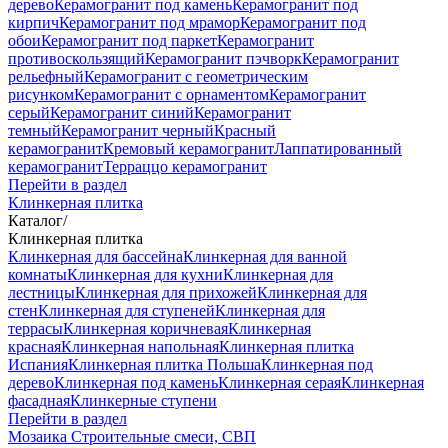
дерево
Керамогранит под камень
Керамогранит под
кирпич
Керамогранит под мрамор
Керамогранит под
обои
Керамогранит под паркет
Керамогранит
противоскользящий
Керамогранит пэчворк
Керамогранит
рельефный
Керамогранит с геометрическим
рисунком
Керамогранит с орнаментом
Керамогранит
серый
Керамогранит синий
Керамогранит
темный
Керамогранит черный
Красный
керамогранит
Кремовый керамогранит
Лаппатированный
керамогранит
Терраццо керамогранит
Перейти в раздел
Клинкерная плитка
Каталог
/
Клинкерная плитка
Клинкерная для бассейна
Клинкерная для ванной
комнаты
Клинкерная для кухни
Клинкерная для
лестницы
Клинкерная для прихожей
Клинкерная для
стен
Клинкерная для ступеней
Клинкерная для
террасы
Клинкерная коричневая
Клинкерная
красная
Клинкерная напольная
Клинкерная плитка
Испания
Клинкерная плитка Польша
Клинкерная под
дерево
Клинкерная под камень
Клинкерная серая
Клинкерная
фасадная
Клинкерные ступени
Перейти в раздел
Мозаика
Строительные смеси, СВП