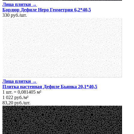
Лица плитки →
Бордюр Дефиле Неро Геометрия 6,2*40,5
330
руб.
/
шт.
Лица плитки →
Плитка настенная Дефиле Бьянка 20,1*40,5
1 шт.
=
0,081405
м²
1 022
руб.
/
м²
83,20
руб.
/
шт.