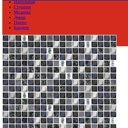
Напольная
Ступени
Мозаика
Декор
Панно
Бордюр
Россия
Производитель
AZORI CERAMICA
Коллекция
Azori Ceramica ДЕФИЛЕ
Тип плитки
Настенная
Размеры
Размеры
20.1х40.5 см
Толщина
8 мм
Ширина
20.1 см
Длина
40.5 см
Площадь в упаковке
1.22 кв. м.
Свойства
Назначение
Ванная комната
Материал
Керамика
Поверхность
Рельефная
Цвет
Черный
Имитация поверхности
Моноколор