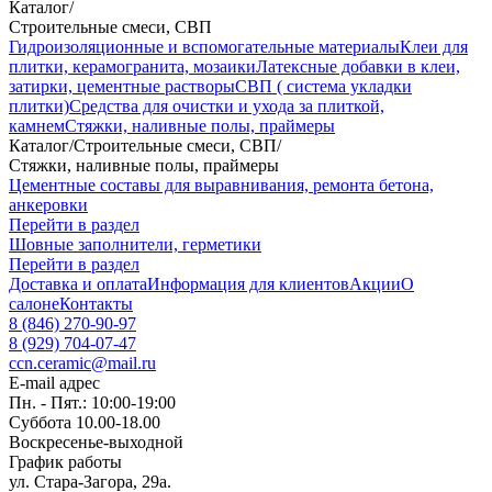
Каталог
/
Строительные смеси, СВП
Гидроизоляционные и вспомогательные материалы
Клеи для
плитки, керамогранита, мозаики
Латексные добавки в клеи,
затирки, цементные растворы
СВП ( система укладки
плитки)
Средства для очистки и ухода за плиткой,
камнем
Стяжки, наливные полы, праймеры
Каталог
/
Строительные смеси, СВП
/
Стяжки, наливные полы, праймеры
Цементные составы для выравнивания, ремонта бетона,
анкеровки
Перейти в раздел
Шовные заполнители, герметики
Перейти в раздел
Доставка и оплата
Информация для клиентов
Акции
О
салоне
Контакты
8 (846) 270-90-97
8 (929) 704-07-47
ccn.ceramic@mail.ru
E-mail адрес
Пн. - Пят.: 10:00-19:00
Суббота 10.00-18.00
Воскресенье-выходной
График работы
ул. Стара-Загора, 29а.