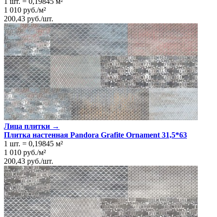
1 шт.
=
0,19845
м²
1 010
руб.
/
м²
200,43
руб.
/
шт.
Лица плитки →
Плитка настенная Pandora Grafite Ornament 31,5*63
1 шт.
=
0,19845
м²
1 010
руб.
/
м²
200,43
руб.
/
шт.