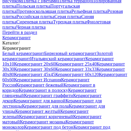
рисунком
Плитка с цветами
Плитка терраццо
Полированная
плитка
Польская плитка
Португальская
плитка
Противоскользящая плитка
Рельефная плитка
Розовая
плитка
Российская плитка
Серая плитка
Синяя
плитка
Сиреневая плитка
Турецкая плитка
Фиолетовая
плитка
Черная плитка
Перейти в раздел
Керамогранит
Каталог
/
Керамогранит
Белый керамогранит
Бирюзовый керамогранит
Золотой
керамогранит
Итальянский керамогранит
Керамогранит
10x10
Керамогранит 20x60
Керамогранит 25x40
Керамогранит
30x30
Керамогранит 30x60
Керамогранит 33x33
Керамогранит
40x80
Керамогранит 45x45
Керамогранит 60x120
Керамогранит
60x60
Керамогранит Испания
Керамогранит
Россия
Керамогранит бежевый
Керамогранит в
коридор
Керамогранит в полоску
Керамогранит
глянцевый
Керамогранит граффити
Керамогранит
декор
Керамогранит для ванной
Керамогранит для
лестницы
Керамогранит для пола
Керамогранит для
улицы
Керамогранит желтый
Керамогранит
зеленый
Керамогранит коричневый
Керамогранит
матовый
Керамогранит мозаика
Керамогранит
моноколор
Керамогранит под бетон
Керамогранит под