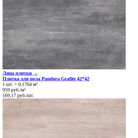
Лица плитки →
Плитка для пола Pandora Grafite 42*42
1 шт.
=
0,1764
м²
959
руб.
/
м²
169,17
руб.
/
шт.