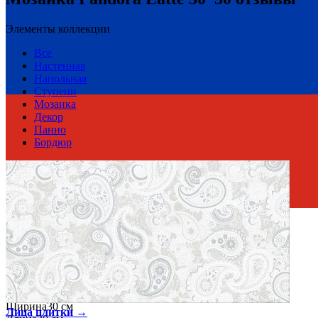
Элементы коллекции
Все
Настенная
Напольная
Ступени
Мозаика
Декор
Панно
Бордюр
Россия
Производитель
AZORI CERAMICA
Коллекция
Azori Ceramica PANDORA
Тип плитки
Мозаика стеклянная
Размеры
Размеры
30х30 см
Толщина
6 мм
Ширина
30 см
Лица плитки →