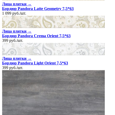
Лица плитки →
Бордюр Pandora Latte Geometry 7,5*63
1 099
руб.
/
шт.
Лица плитки →
Бордюр Pandora Crema Orient 7,5*63
399
руб.
/
шт.
Лица плитки →
Бордюр Pandora Light Orient 7,5*63
399
руб.
/
шт.