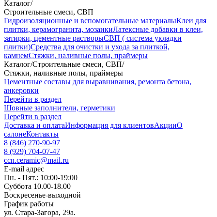
Каталог
/
Строительные смеси, СВП
Гидроизоляционные и вспомогательные материалы
Клеи для
плитки, керамогранита, мозаики
Латексные добавки в клеи,
затирки, цементные растворы
СВП ( система укладки
плитки)
Средства для очистки и ухода за плиткой,
камнем
Стяжки, наливные полы, праймеры
Каталог
/
Строительные смеси, СВП
/
Стяжки, наливные полы, праймеры
Цементные составы для выравнивания, ремонта бетона,
анкеровки
Перейти в раздел
Шовные заполнители, герметики
Перейти в раздел
Доставка и оплата
Информация для клиентов
Акции
О
салоне
Контакты
8 (846) 270-90-97
8 (929) 704-07-47
ccn.ceramic@mail.ru
E-mail адрес
Пн. - Пят.: 10:00-19:00
Суббота 10.00-18.00
Воскресенье-выходной
График работы
ул. Стара-Загора, 29а.