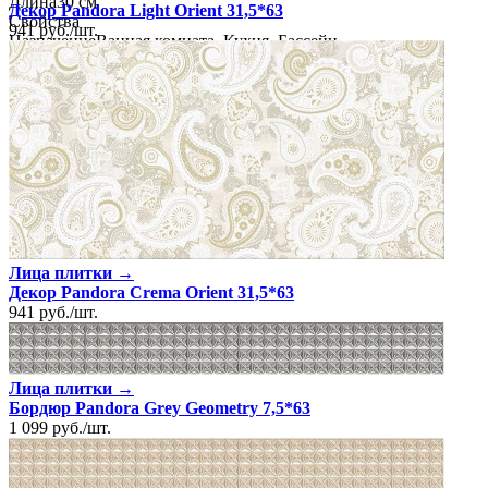
Длина
30 см
Декор Pandora Light Orient 31,5*63
Свойства
941
руб.
/
шт.
Назначение
Ванная комната, Кухня, Бассейн
Материал
Стекло
Поверхность
Глянцевая/Полированная
Цвет
Многоцветный
Лица плитки →
Декор Pandora Crema Orient 31,5*63
941
руб.
/
шт.
Лица плитки →
Бордюр Pandora Grey Geometry 7,5*63
1 099
руб.
/
шт.