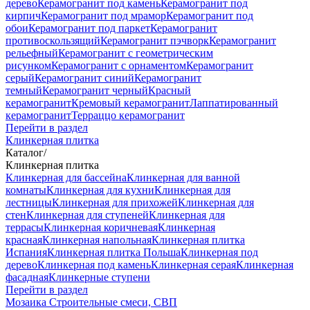
дерево
Керамогранит под камень
Керамогранит под
кирпич
Керамогранит под мрамор
Керамогранит под
обои
Керамогранит под паркет
Керамогранит
противоскользящий
Керамогранит пэчворк
Керамогранит
рельефный
Керамогранит с геометрическим
рисунком
Керамогранит с орнаментом
Керамогранит
серый
Керамогранит синий
Керамогранит
темный
Керамогранит черный
Красный
керамогранит
Кремовый керамогранит
Лаппатированный
керамогранит
Терраццо керамогранит
Перейти в раздел
Клинкерная плитка
Каталог
/
Клинкерная плитка
Клинкерная для бассейна
Клинкерная для ванной
комнаты
Клинкерная для кухни
Клинкерная для
лестницы
Клинкерная для прихожей
Клинкерная для
стен
Клинкерная для ступеней
Клинкерная для
террасы
Клинкерная коричневая
Клинкерная
красная
Клинкерная напольная
Клинкерная плитка
Испания
Клинкерная плитка Польша
Клинкерная под
дерево
Клинкерная под камень
Клинкерная серая
Клинкерная
фасадная
Клинкерные ступени
Перейти в раздел
Мозаика
Строительные смеси, СВП