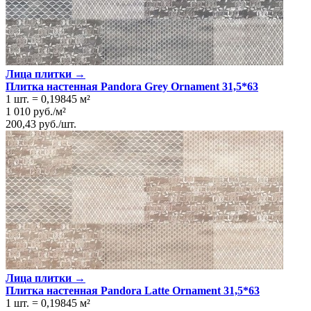
Лица плитки →
Плитка настенная Pandora Grey Ornament 31,5*63
1 шт.
=
0,19845
м²
1 010
руб.
/
м²
200,43
руб.
/
шт.
Лица плитки →
Плитка настенная Pandora Latte Ornament 31,5*63
1 шт.
=
0,19845
м²