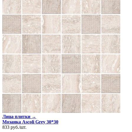
Лица плитки →
Мозаика Ascoli Grey 30*30
833
руб.
/
шт.