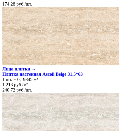
174,28
руб.
/
шт.
Лица плитки →
Плитка настенная Ascoli Beige 31,5*63
1 шт.
=
0,19845
м²
1 213
руб.
/
м²
240,72
руб.
/
шт.