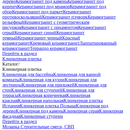
дерево
Керамогранит под камень
Керамогранит под
кирпич
Керамогранит под мрамор
Керамогранит под
обои
Керамогранит под паркет
Керамогранит
противоскользящий
Керамогранит пэчворк
Керамогранит
рельефный
Керамогранит с геометрическим
рисунком
Керамогранит с орнаментом
Керамогранит
серый
Керамогранит синий
Керамогранит
темный
Керамогранит черный
Красный
керамогранит
Кремовый керамогранит
Лаппатированный
керамогранит
Терраццо керамогранит
Перейти в раздел
Клинкерная плитка
Каталог
/
Клинкерная плитка
Клинкерная для бассейна
Клинкерная для ванной
комнаты
Клинкерная для кухни
Клинкерная для
лестницы
Клинкерная для прихожей
Клинкерная для
стен
Клинкерная для ступеней
Клинкерная для
террасы
Клинкерная коричневая
Клинкерная
красная
Клинкерная напольная
Клинкерная плитка
Испания
Клинкерная плитка Польша
Клинкерная под
дерево
Клинкерная под камень
Клинкерная серая
Клинкерная
фасадная
Клинкерные ступени
Перейти в раздел
Мозаика
Строительные смеси, СВП