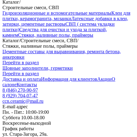
Каталог
/
Строительные смеси, СВП
Гидроизоляционные и вспомогательные материалы
Клеи для
плитки, керамогранита, мозаики
Латексные добавки в клеи,
затирки, цементные растворы
СВП ( система укладки
плитки)
Средства для очистки и ухода за плиткой,
камнем
Стяжки, наливные полы, праймеры
Каталог
/
Строительные смеси, СВП
/
Стяжки, наливные полы, праймеры
Цементные составы для выравнивания, ремонта бетона,
анкеровки
Перейти в раздел
Шовные заполнители, герметики
Перейти в раздел
Доставка и оплата
Информация для клиентов
Акции
О
салоне
Контакты
8 (846) 270-90-97
8 (929) 704-07-47
ccn.ceramic@mail.ru
E-mail адрес
Пн. - Пят.: 10:00-19:00
Суббота 10.00-18.00
Воскресенье-выходной
График работы
ул. Стара-Загора, 29а.