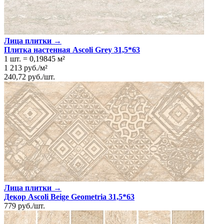
Лица плитки →
Плитка настенная Ascoli Grey 31,5*63
1 шт.
=
0,19845
м²
1 213
руб.
/
м²
240,72
руб.
/
шт.
Лица плитки →
Декор Ascoli Beige Geometria 31,5*63
779
руб.
/
шт.