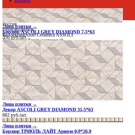
Бордюр
Россия
Лица плитки →
Производитель
Бордюр ASCOLI GREY DIAMOND 7,5*63
Коллекция
Azori Ceramica ASSOLI
356
руб.
/
шт.
Тип плитки
Декор настенный
Размеры
Размеры
31.5х63 см
Ширина
31.5 см
Длина
63 см
Свойства
Назначение
Ванная комната, Кухня
Материал
Керамика
Поверхность
Шелк, Сатин
Цвет
Светло-серый
Лица плитки →
Декор ASCOLI GREY DIAMOND 31,5*63
882
руб.
/
шт.
Лица плитки →
Бордюр ТРИОЛЬ ЛАЙТ Ариозо 0,9*26,9