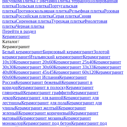
рисунком
Плитка с цветами
Плитка терраццо
Полированная
плитка
Польская плитка
Португальская
плитка
Противоскользящая плитка
Рельефная плитка
Розовая
плитка
Российская плитка
Серая плитка
Синяя
плитка
Сиреневая плитка
Турецкая плитка
Фиолетовая
плитка
Черная плитка
Перейти в раздел
Керамогранит
Каталог
/
Керамогранит
Белый керамогранит
Бирюзовый керамогранит
Золотой
керамогранит
Итальянский керамогранит
Керамогранит
10x10
Керамогранит 20x60
Керамогранит 25x40
Керамогранит
30x30
Керамогранит 30x60
Керамогранит 33x33
Керамогранит
40x80
Керамогранит 45x45
Керамогранит 60x120
Керамогранит
60x60
Керамогранит Испания
Керамогранит
Россия
Керамогранит бежевый
Керамогранит в
коридор
Керамогранит в полоску
Керамогранит
глянцевый
Керамогранит граффити
Керамогранит
декор
Керамогранит для ванной
Керамогранит для
лестницы
Керамогранит для пола
Керамогранит для
улицы
Керамогранит желтый
Керамогранит
зеленый
Керамогранит коричневый
Керамогранит
матовый
Керамогранит мозаика
Керамогранит
моноколор
Керамогранит под бетон
Керамогранит под