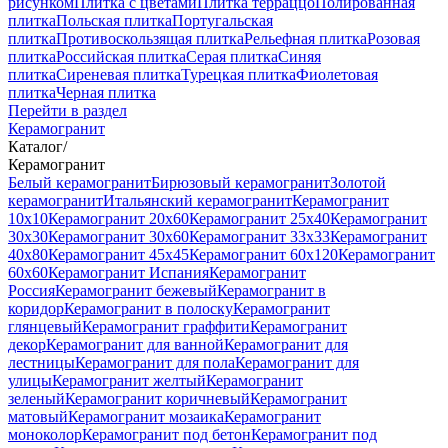
рисунком
Плитка с цветами
Плитка терраццо
Полированная
плитка
Польская плитка
Португальская
плитка
Противоскользящая плитка
Рельефная плитка
Розовая
плитка
Российская плитка
Серая плитка
Синяя
плитка
Сиреневая плитка
Турецкая плитка
Фиолетовая
плитка
Черная плитка
Перейти в раздел
Керамогранит
Каталог
/
Керамогранит
Белый керамогранит
Бирюзовый керамогранит
Золотой
керамогранит
Итальянский керамогранит
Керамогранит
10x10
Керамогранит 20x60
Керамогранит 25x40
Керамогранит
30x30
Керамогранит 30x60
Керамогранит 33x33
Керамогранит
40x80
Керамогранит 45x45
Керамогранит 60x120
Керамогранит
60x60
Керамогранит Испания
Керамогранит
Россия
Керамогранит бежевый
Керамогранит в
коридор
Керамогранит в полоску
Керамогранит
глянцевый
Керамогранит граффити
Керамогранит
декор
Керамогранит для ванной
Керамогранит для
лестницы
Керамогранит для пола
Керамогранит для
улицы
Керамогранит желтый
Керамогранит
зеленый
Керамогранит коричневый
Керамогранит
матовый
Керамогранит мозаика
Керамогранит
моноколор
Керамогранит под бетон
Керамогранит под