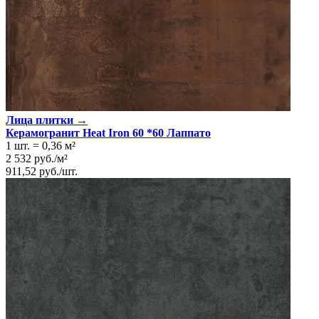
Лица плитки →
Керамогранит Heat Iron 60 *60 Лаппато
1 шт.
=
0,36
м²
2 532
руб.
/
м²
911,52
руб.
/
шт.