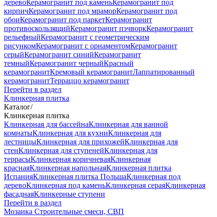
дерево
Керамогранит под камень
Керамогранит под
кирпич
Керамогранит под мрамор
Керамогранит под
обои
Керамогранит под паркет
Керамогранит
противоскользящий
Керамогранит пэчворк
Керамогранит
рельефный
Керамогранит с геометрическим
рисунком
Керамогранит с орнаментом
Керамогранит
серый
Керамогранит синий
Керамогранит
темный
Керамогранит черный
Красный
керамогранит
Кремовый керамогранит
Лаппатированный
керамогранит
Терраццо керамогранит
Перейти в раздел
Клинкерная плитка
Каталог
/
Клинкерная плитка
Клинкерная для бассейна
Клинкерная для ванной
комнаты
Клинкерная для кухни
Клинкерная для
лестницы
Клинкерная для прихожей
Клинкерная для
стен
Клинкерная для ступеней
Клинкерная для
террасы
Клинкерная коричневая
Клинкерная
красная
Клинкерная напольная
Клинкерная плитка
Испания
Клинкерная плитка Польша
Клинкерная под
дерево
Клинкерная под камень
Клинкерная серая
Клинкерная
фасадная
Клинкерные ступени
Перейти в раздел
Мозаика
Строительные смеси, СВП