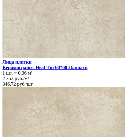
Лица плитки →
Керамогранит Heat Tin 60*60 Лаппато
1 шт.
=
0,36
м²
2 352
руб.
/
м²
846,72
руб.
/
шт.