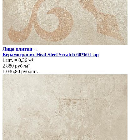
Лица плитки →
Керамогранит Heat Steel Scratch 60*60 Lap
1 шт.
=
0,36
м²
2 880
руб.
/
м²
1 036,80
руб.
/
шт.