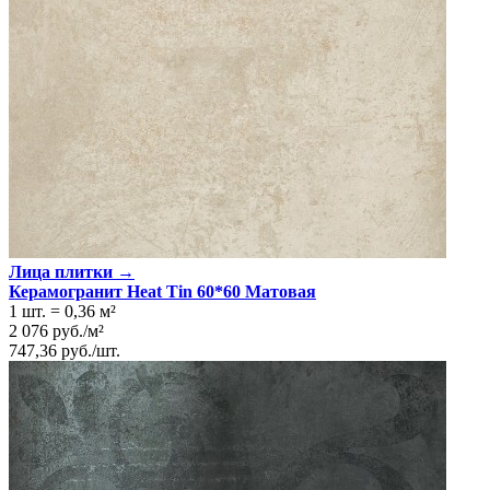
Лица плитки →
Керамогранит Heat Tin 60*60 Матовая
1 шт.
=
0,36
м²
2 076
руб.
/
м²
747,36
руб.
/
шт.