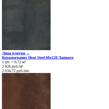
Лица плитки →
Керамогранит Heat Steel 60x120 Лаппато
1 шт.
=
0,72
м²
2 826
руб.
/
м²
2 034,72
руб.
/
шт.