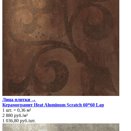
Лица плитки →
Керамогранит Heat Aluminum Scratch 60*60 Lap
1 шт.
=
0,36
м²
2 880
руб.
/
м²
1 036,80
руб.
/
шт.