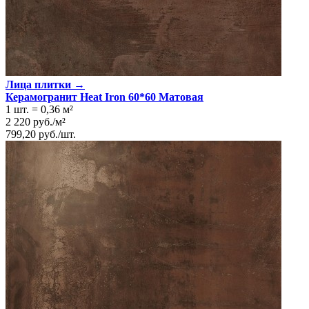
Лица плитки →
Керамогранит Heat Iron 60*60 Матовая
1 шт.
=
0,36
м²
2 220
руб.
/
м²
799,20
руб.
/
шт.