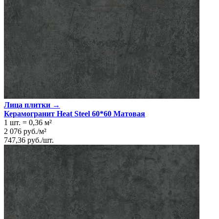
Лица плитки →
Керамогранит Heat Steel 60*60 Матовая
1 шт.
=
0,36
м²
2 076
руб.
/
м²
747,36
руб.
/
шт.