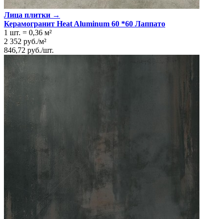
Лица плитки →
Керамогранит Heat Aluminum 60 *60 Лаппато
1 шт.
=
0,36
м²
2 352
руб.
/
м²
846,72
руб.
/
шт.