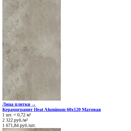
Лица плитки →
Керамогранит Heat Aluminum 60x120 Матовая
1 шт.
=
0,72
м²
2 322
руб.
/
м²
1 671,84
руб.
/
шт.