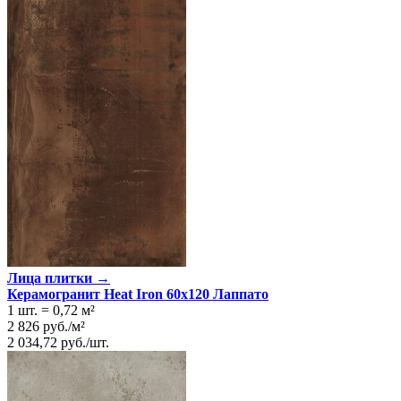
Лица плитки →
Керамогранит Heat Iron 60x120 Лаппато
1 шт.
=
0,72
м²
2 826
руб.
/
м²
2 034,72
руб.
/
шт.