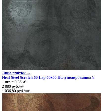
Лица плитки →
Heat Steel Scratch 60 Lap 60x60 Пoлyполиpoванный
1 шт.
=
0,36
м²
2 880
руб.
/
м²
1 036,80
руб.
/
шт.