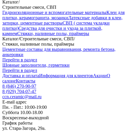
Каталог
/
Строительные смеси, СВП
Гидроизоляционные и вспомогательные материалы
Клеи для
плитки, керамогранита, мозаики
Латексные добавки в клеи,
затирки, цементные растворы
СВП ( система укладки
плитки)
Средства для очистки и ухода за плиткой,
камнем
Стяжки, наливные полы, праймеры
Каталог
/
Строительные смеси, СВП
/
Стяжки, наливные полы, праймеры
Цементные составы для выравнивания, ремонта бетона,
анкеровки
Перейти в раздел
Шовные заполнители, герметики
Перейти в раздел
Доставка и оплата
Информация для клиентов
Акции
О
салоне
Контакты
8 (846) 270-90-97
8 (929) 704-07-47
ccn.ceramic@mail.ru
E-mail адрес
Пн. - Пят.: 10:00-19:00
Суббота 10.00-18.00
Воскресенье-выходной
График работы
ул. Стара-Загора, 29а.