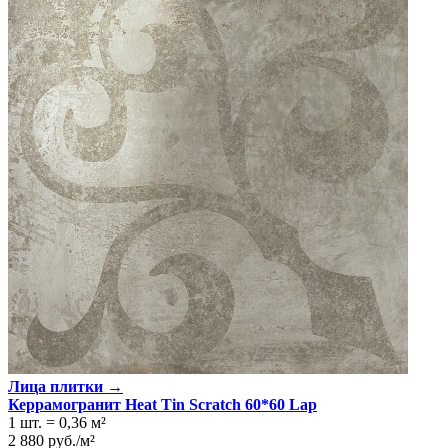
Лица плитки →
Керрамогранит Heat Tin Scratch 60*60 Lap
1 шт.
=
0,36
м²
2 880
руб.
/
м²