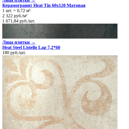
Лица плитки →
Керамогранит Heat Tin 60x120 Матовая
1 шт.
=
0,72
м²
2 322
руб.
/
м²
1 671,84
руб.
/
шт.
Лица плитки →
Heat Steel Listello Lap 7,2*60
180
руб.
/
шт.