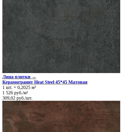
Лица плитки →
Керамогранит Heat Steel 45*45 Матовая
1 шт.
=
0,2025
м²
1 526
руб.
/
м²
309,02
руб.
/
шт.