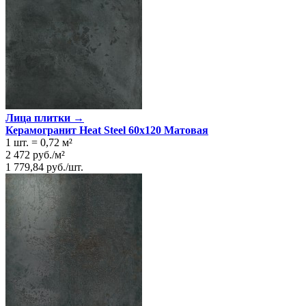
Лица плитки →
Керамогранит Heat Steel 60x120 Матовая
1 шт.
=
0,72
м²
2 472
руб.
/
м²
1 779,84
руб.
/
шт.