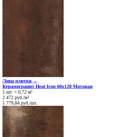
Лица плитки →
Керамогранит Heat Iron 60x120 Матовая
1 шт.
=
0,72
м²
2 472
руб.
/
м²
1 779,84
руб.
/
шт.