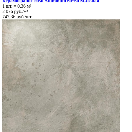
Керамогранит Heat Aluminum 60*60 Матовая
1 шт.
=
0,36
м²
2 076
руб.
/
м²
747,36
руб.
/
шт.