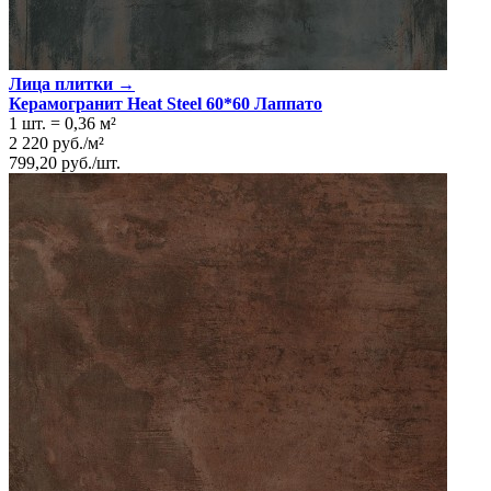
Лица плитки →
Керамогранит Heat Steel 60*60 Лаппато
1 шт.
=
0,36
м²
2 220
руб.
/
м²
799,20
руб.
/
шт.