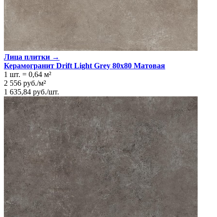
Лица плитки →
Керамогранит Drift Light Grey 80x80 Матовая
1 шт.
=
0,64
м²
2 556
руб.
/
м²
1 635,84
руб.
/
шт.