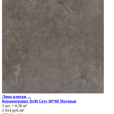
Лица плитки →
Керамогранит Drift Grey 60*60 Матовая
1 шт.
=
0,36
м²
1 914
руб.
/
м²