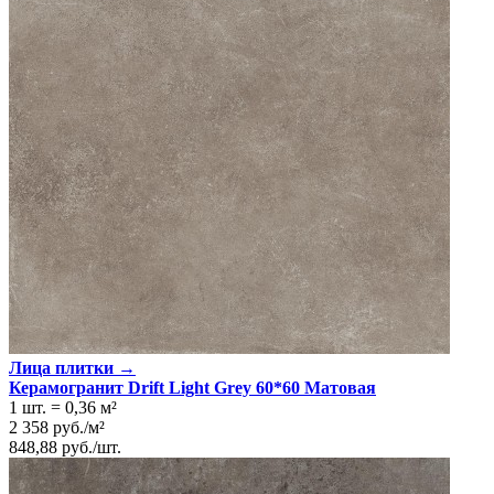
Лица плитки →
Керамогранит Drift Light Grey 60*60 Матовая
1 шт.
=
0,36
м²
2 358
руб.
/
м²
848,88
руб.
/
шт.