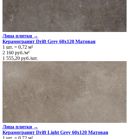
Лица плитки →
Керамогранит Drift Grey 60x120 Матовая
1 шт.
=
0,72
м²
2 160
руб.
/
м²
1 555,20
руб.
/
шт.
Лица плитки →
Керамогранит Drift Light Grey 60x120 Матовая
1 шт.
=
0,72
м²