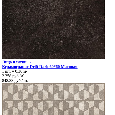
Лица плитки →
Керамогранит Drift Dark 60*60 Матовая
1 шт.
=
0,36
м²
2 358
руб.
/
м²
848,88
руб.
/
шт.