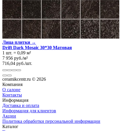
Лица плитки →
Drift Dark Mosaic 30*30 Матовая
1 шт.
=
0,09
м²
7 956
руб.
/
м²
716,04
руб.
/
шт.
ceramikcentr.ru
© 2026
Компания
О салоне
Контакты
Информация
Доставка и оплата
Информация для клиентов
Акции
Политика обработки персональной информации
Каталог