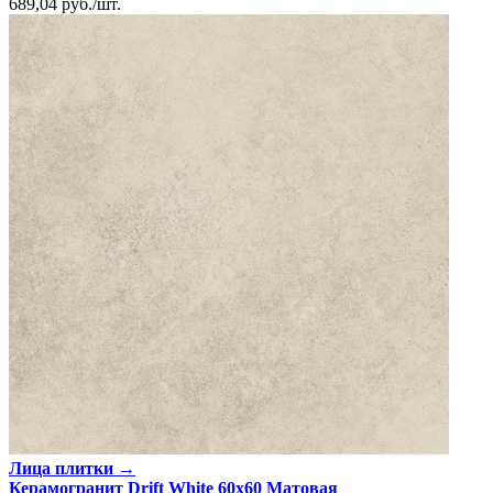
689,04
руб.
/
шт.
Лица плитки →
Керамогранит Drift White 60x60 Матовая