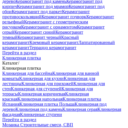
дерево
Керамогранит под камень
Керамогранит под
кирпич
Керамогранит под мрамор
Керамогранит под
обои
Керамогранит под паркет
Керамогранит
противоскользящий
Керамогранит пэчворк
Керамогранит
рельефный
Керамогранит с геометрическим
рисунком
Керамогранит с орнаментом
Керамогранит
серый
Керамогранит синий
Керамогранит
темный
Керамогранит черный
Красный
керамогранит
Кремовый керамогранит
Лаппатированный
керамогранит
Терраццо керамогранит
Перейти в раздел
Клинкерная плитка
Каталог
/
Клинкерная плитка
Клинкерная для бассейна
Клинкерная для ванной
комнаты
Клинкерная для кухни
Клинкерная для
лестницы
Клинкерная для прихожей
Клинкерная для
стен
Клинкерная для ступеней
Клинкерная для
террасы
Клинкерная коричневая
Клинкерная
красная
Клинкерная напольная
Клинкерная плитка
Испания
Клинкерная плитка Польша
Клинкерная под
дерево
Клинкерная под камень
Клинкерная серая
Клинкерная
фасадная
Клинкерные ступени
Перейти в раздел
Мозаика
Строительные смеси, СВП