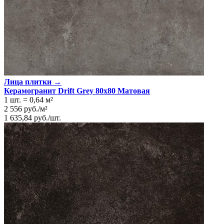
Лица плитки →
Керамогранит Drift Grey 80x80 Матовая
1 шт.
=
0,64
м²
2 556
руб.
/
м²
1 635,84
руб.
/
шт.