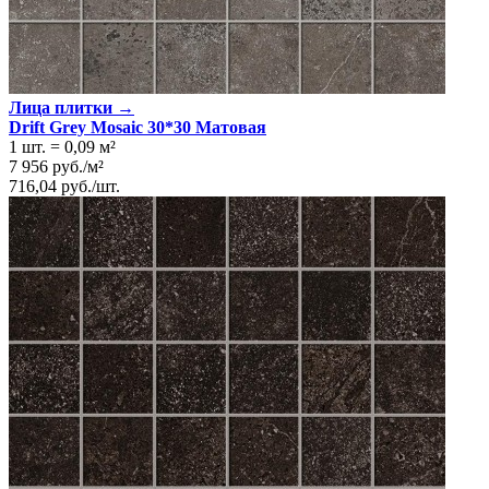
Лица плитки →
Drift Grey Mosaic 30*30 Матовая
1 шт.
=
0,09
м²
7 956
руб.
/
м²
716,04
руб.
/
шт.