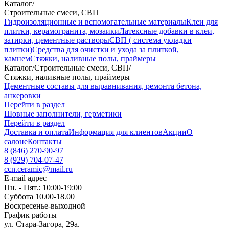
Каталог
/
Строительные смеси, СВП
Гидроизоляционные и вспомогательные материалы
Клеи для
плитки, керамогранита, мозаики
Латексные добавки в клеи,
затирки, цементные растворы
СВП ( система укладки
плитки)
Средства для очистки и ухода за плиткой,
камнем
Стяжки, наливные полы, праймеры
Каталог
/
Строительные смеси, СВП
/
Стяжки, наливные полы, праймеры
Цементные составы для выравнивания, ремонта бетона,
анкеровки
Перейти в раздел
Шовные заполнители, герметики
Перейти в раздел
Доставка и оплата
Информация для клиентов
Акции
О
салоне
Контакты
8 (846) 270-90-97
8 (929) 704-07-47
ccn.ceramic@mail.ru
E-mail адрес
Пн. - Пят.: 10:00-19:00
Суббота 10.00-18.00
Воскресенье-выходной
График работы
ул. Стара-Загора, 29а.