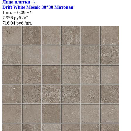
Лица плитки →
Drift White Mosaic 30*30 Матовая
1 шт.
=
0,09
м²
7 956
руб.
/
м²
716,04
руб.
/
шт.