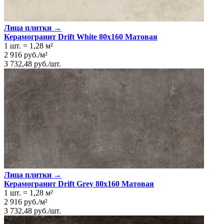
Лица плитки →
Керамогранит Drift White 80x160 Матовая
1 шт.
=
1,28
м²
2 916
руб.
/
м²
3 732,48
руб.
/
шт.
Лица плитки →
Керамогранит Drift Grey 80x160 Матовая
1 шт.
=
1,28
м²
2 916
руб.
/
м²
3 732,48
руб.
/
шт.