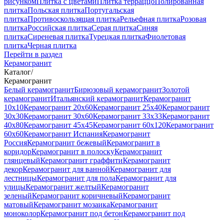
рисунком
Плитка с цветами
Плитка терраццо
Полированная
плитка
Польская плитка
Португальская
плитка
Противоскользящая плитка
Рельефная плитка
Розовая
плитка
Российская плитка
Серая плитка
Синяя
плитка
Сиреневая плитка
Турецкая плитка
Фиолетовая
плитка
Черная плитка
Перейти в раздел
Керамогранит
Каталог
/
Керамогранит
Белый керамогранит
Бирюзовый керамогранит
Золотой
керамогранит
Итальянский керамогранит
Керамогранит
10x10
Керамогранит 20x60
Керамогранит 25x40
Керамогранит
30x30
Керамогранит 30x60
Керамогранит 33x33
Керамогранит
40x80
Керамогранит 45x45
Керамогранит 60x120
Керамогранит
60x60
Керамогранит Испания
Керамогранит
Россия
Керамогранит бежевый
Керамогранит в
коридор
Керамогранит в полоску
Керамогранит
глянцевый
Керамогранит граффити
Керамогранит
декор
Керамогранит для ванной
Керамогранит для
лестницы
Керамогранит для пола
Керамогранит для
улицы
Керамогранит желтый
Керамогранит
зеленый
Керамогранит коричневый
Керамогранит
матовый
Керамогранит мозаика
Керамогранит
моноколор
Керамогранит под бетон
Керамогранит под