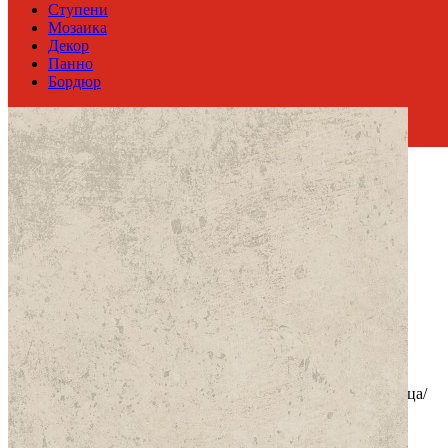
Ступени
Мозаика
Декор
Панно
Бордюр
Россия
Производитель
Atlas Concord Russia
Коллекция
Atlas Concorde DRIFT
Тип плитки
Настенная, Напольная
Размеры
Размеры
80х160 см
Толщина
9 мм
Ширина
80 см
Длина
160 см
Площадь в упаковке
2.56 кв. м.
Вес 1 упаковки
57.34 кг
Количество в коробке, шт.
2
Свойства
Назначение
Холл и прихожая, Ванная комната, Кухня, Улица/
Терраса
Материал
Керамогранит
Ректификация
Да