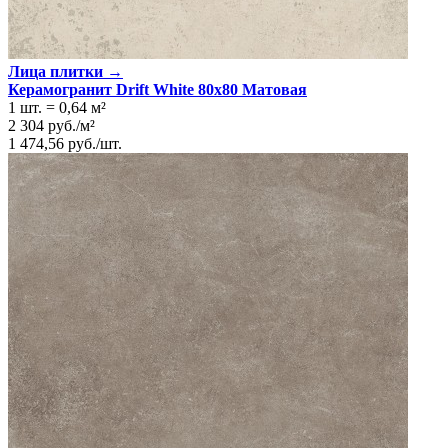
Цвет
Светло-серый
Лица плитки →
Керамогранит Drift White 80x80 Матовая
1 шт.
=
0,64
м²
2 304
руб.
/
м²
1 474,56
руб.
/
шт.