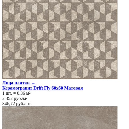
Лица плитки →
Керамогранит Drift Fly 60x60 Матовая
1 шт.
=
0,36
м²
2 352
руб.
/
м²
846,72
руб.
/
шт.