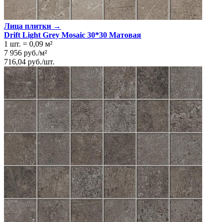
Лица плитки →
Drift Light Grey Mosaic 30*30 Матовая
1 шт.
=
0,09
м²
7 956
руб.
/
м²
716,04
руб.
/
шт.