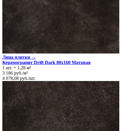
Лица плитки →
Керамогранит Drift Dark 80x160 Матовая
1 шт.
=
1,28
м²
3 186
руб.
/
м²
4 078,08
руб.
/
шт.