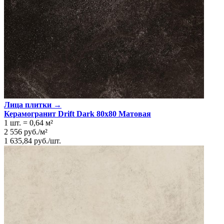
Лица плитки →
Керамогранит Drift Dark 80x80 Матовая
1 шт.
=
0,64
м²
2 556
руб.
/
м²
1 635,84
руб.
/
шт.