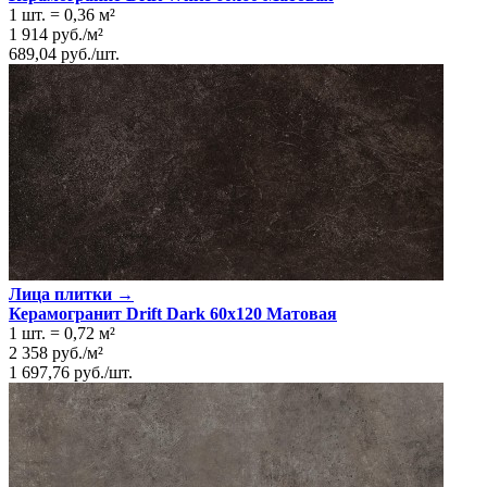
1 шт.
=
0,36
м²
1 914
руб.
/
м²
689,04
руб.
/
шт.
Лица плитки →
Керамогранит Drift Dark 60x120 Матовая
1 шт.
=
0,72
м²
2 358
руб.
/
м²
1 697,76
руб.
/
шт.