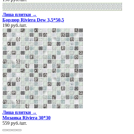
Лица плитки →
Бордюр Riviera Dew 3,5*50,5
190
руб.
/
шт.
Лица плитки →
Мозаика Riviera 30*30
559
руб.
/
шт.