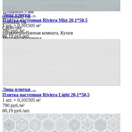
Размеры
Размеры
42х42 см
Толщина
9.5 мм
Лица плитки →
Ширина
42 см
Плитка настенная Riviera Mist 20,1*50,5
Длина
42 см
1 шт.
=
0,101505
м²
Свойства
790
руб.
/
м²
Назначение
Ванная комната, Кухня
80,19
руб.
/
шт.
Материал
Керамика
Поверхность
Матовая
Цвет
Светло-стальной синий
Имитация поверхности
Дерево
Лица плитки →
Плитка настенная Riviera Light 20,1*50,5
1 шт.
=
0,101505
м²
790
руб.
/
м²
80,19
руб.
/
шт.