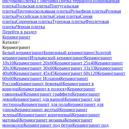
рисунком
Плитка с цветами
Плитка терраццо
Полированная
плитка
Польская плитка
Португальская
плитка
Противоскользящая плитка
Рельефная плитка
Розовая
плитка
Российская плитка
Серая плитка
Синяя
плитка
Сиреневая плитка
Турецкая плитка
Фиолетовая
плитка
Черная плитка
Перейти в раздел
Керамогранит
Каталог
/
Керамогранит
Белый керамогранит
Бирюзовый керамогранит
Золотой
керамогранит
Итальянский керамогранит
Керамогранит
10x10
Керамогранит 20x60
Керамогранит 25x40
Керамогранит
30x30
Керамогранит 30x60
Керамогранит 33x33
Керамогранит
40x80
Керамогранит 45x45
Керамогранит 60x120
Керамогранит
60x60
Керамогранит Испания
Керамогранит
Россия
Керамогранит бежевый
Керамогранит в
коридор
Керамогранит в полоску
Керамогранит
глянцевый
Керамогранит граффити
Керамогранит
декор
Керамогранит для ванной
Керамогранит для
лестницы
Керамогранит для пола
Керамогранит для
улицы
Керамогранит желтый
Керамогранит
зеленый
Керамогранит коричневый
Керамогранит
матовый
Керамогранит мозаика
Керамогранит
моноколор
Керамогранит под бетон
Керамогранит под