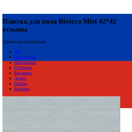
Плитка для пола Riviera Mist 42*42
отзывы
Элементы коллекции
Все
Настенная
Напольная
Ступени
Мозаика
Декор
Панно
Бордюр
Россия
Производитель
AZORI CERAMICA
Коллекция
Azori Ceramica RIVIERA
Тип плитки
Напольная