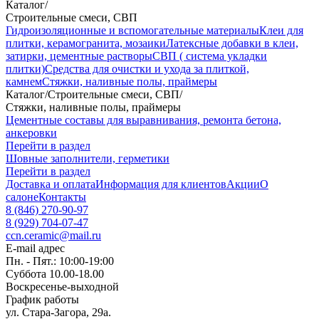
Каталог
/
Строительные смеси, СВП
Гидроизоляционные и вспомогательные материалы
Клеи для
плитки, керамогранита, мозаики
Латексные добавки в клеи,
затирки, цементные растворы
СВП ( система укладки
плитки)
Средства для очистки и ухода за плиткой,
камнем
Стяжки, наливные полы, праймеры
Каталог
/
Строительные смеси, СВП
/
Стяжки, наливные полы, праймеры
Цементные составы для выравнивания, ремонта бетона,
анкеровки
Перейти в раздел
Шовные заполнители, герметики
Перейти в раздел
Доставка и оплата
Информация для клиентов
Акции
О
салоне
Контакты
8 (846) 270-90-97
8 (929) 704-07-47
ccn.ceramic@mail.ru
E-mail адрес
Пн. - Пят.: 10:00-19:00
Суббота 10.00-18.00
Воскресенье-выходной
График работы
ул. Стара-Загора, 29а.