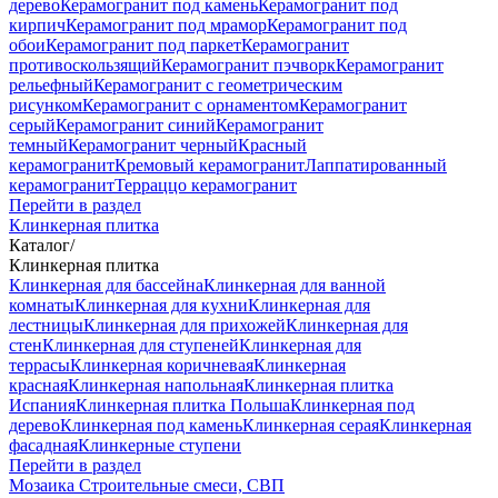
дерево
Керамогранит под камень
Керамогранит под
кирпич
Керамогранит под мрамор
Керамогранит под
обои
Керамогранит под паркет
Керамогранит
противоскользящий
Керамогранит пэчворк
Керамогранит
рельефный
Керамогранит с геометрическим
рисунком
Керамогранит с орнаментом
Керамогранит
серый
Керамогранит синий
Керамогранит
темный
Керамогранит черный
Красный
керамогранит
Кремовый керамогранит
Лаппатированный
керамогранит
Терраццо керамогранит
Перейти в раздел
Клинкерная плитка
Каталог
/
Клинкерная плитка
Клинкерная для бассейна
Клинкерная для ванной
комнаты
Клинкерная для кухни
Клинкерная для
лестницы
Клинкерная для прихожей
Клинкерная для
стен
Клинкерная для ступеней
Клинкерная для
террасы
Клинкерная коричневая
Клинкерная
красная
Клинкерная напольная
Клинкерная плитка
Испания
Клинкерная плитка Польша
Клинкерная под
дерево
Клинкерная под камень
Клинкерная серая
Клинкерная
фасадная
Клинкерные ступени
Перейти в раздел
Мозаика
Строительные смеси, СВП