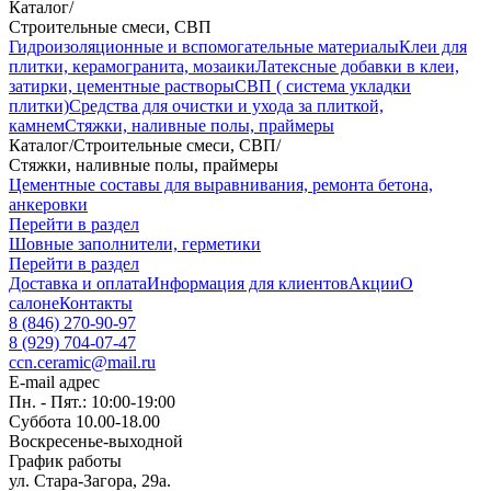
Каталог
/
Строительные смеси, СВП
Гидроизоляционные и вспомогательные материалы
Клеи для
плитки, керамогранита, мозаики
Латексные добавки в клеи,
затирки, цементные растворы
СВП ( система укладки
плитки)
Средства для очистки и ухода за плиткой,
камнем
Стяжки, наливные полы, праймеры
Каталог
/
Строительные смеси, СВП
/
Стяжки, наливные полы, праймеры
Цементные составы для выравнивания, ремонта бетона,
анкеровки
Перейти в раздел
Шовные заполнители, герметики
Перейти в раздел
Доставка и оплата
Информация для клиентов
Акции
О
салоне
Контакты
8 (846) 270-90-97
8 (929) 704-07-47
ccn.ceramic@mail.ru
E-mail адрес
Пн. - Пят.: 10:00-19:00
Суббота 10.00-18.00
Воскресенье-выходной
График работы
ул. Стара-Загора, 29а.