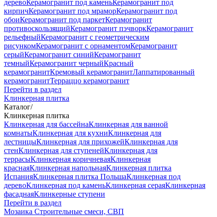
дерево
Керамогранит под камень
Керамогранит под
кирпич
Керамогранит под мрамор
Керамогранит под
обои
Керамогранит под паркет
Керамогранит
противоскользящий
Керамогранит пэчворк
Керамогранит
рельефный
Керамогранит с геометрическим
рисунком
Керамогранит с орнаментом
Керамогранит
серый
Керамогранит синий
Керамогранит
темный
Керамогранит черный
Красный
керамогранит
Кремовый керамогранит
Лаппатированный
керамогранит
Терраццо керамогранит
Перейти в раздел
Клинкерная плитка
Каталог
/
Клинкерная плитка
Клинкерная для бассейна
Клинкерная для ванной
комнаты
Клинкерная для кухни
Клинкерная для
лестницы
Клинкерная для прихожей
Клинкерная для
стен
Клинкерная для ступеней
Клинкерная для
террасы
Клинкерная коричневая
Клинкерная
красная
Клинкерная напольная
Клинкерная плитка
Испания
Клинкерная плитка Польша
Клинкерная под
дерево
Клинкерная под камень
Клинкерная серая
Клинкерная
фасадная
Клинкерные ступени
Перейти в раздел
Мозаика
Строительные смеси, СВП