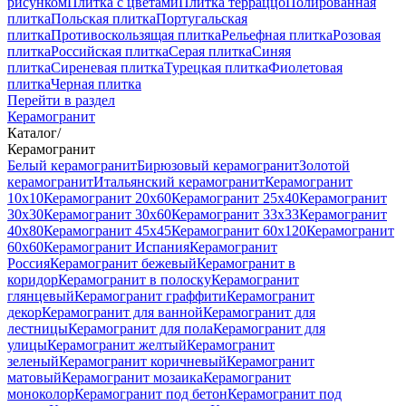
рисунком
Плитка с цветами
Плитка терраццо
Полированная
плитка
Польская плитка
Португальская
плитка
Противоскользящая плитка
Рельефная плитка
Розовая
плитка
Российская плитка
Серая плитка
Синяя
плитка
Сиреневая плитка
Турецкая плитка
Фиолетовая
плитка
Черная плитка
Перейти в раздел
Керамогранит
Каталог
/
Керамогранит
Белый керамогранит
Бирюзовый керамогранит
Золотой
керамогранит
Итальянский керамогранит
Керамогранит
10x10
Керамогранит 20x60
Керамогранит 25x40
Керамогранит
30x30
Керамогранит 30x60
Керамогранит 33x33
Керамогранит
40x80
Керамогранит 45x45
Керамогранит 60x120
Керамогранит
60x60
Керамогранит Испания
Керамогранит
Россия
Керамогранит бежевый
Керамогранит в
коридор
Керамогранит в полоску
Керамогранит
глянцевый
Керамогранит граффити
Керамогранит
декор
Керамогранит для ванной
Керамогранит для
лестницы
Керамогранит для пола
Керамогранит для
улицы
Керамогранит желтый
Керамогранит
зеленый
Керамогранит коричневый
Керамогранит
матовый
Керамогранит мозаика
Керамогранит
моноколор
Керамогранит под бетон
Керамогранит под