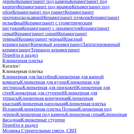
дерево
Керамогранит под камень
Керамогранит под
кирпич
Керамогранит под мрамор
Керамогранит под
обои
Керамогранит под паркет
Керамогранит
противоскользящий
Керамогранит пэчворк
Керамогранит
рельефный
Керамогранит с геометрическим
рисунком
Керамогранит с орнаментом
Керамогранит
серый
Керамогранит синий
Керамогранит
темный
Керамогранит черный
Красный
керамогранит
Кремовый керамогранит
Лаппатированный
керамогранит
Терраццо керамогранит
Перейти в раздел
Клинкерная плитка
Каталог
/
Клинкерная плитка
Клинкерная для бассейна
Клинкерная для ванной
комнаты
Клинкерная для кухни
Клинкерная для
лестницы
Клинкерная для прихожей
Клинкерная для
стен
Клинкерная для ступеней
Клинкерная для
террасы
Клинкерная коричневая
Клинкерная
красная
Клинкерная напольная
Клинкерная плитка
Испания
Клинкерная плитка Польша
Клинкерная под
дерево
Клинкерная под камень
Клинкерная серая
Клинкерная
фасадная
Клинкерные ступени
Перейти в раздел
Мозаика
Строительные смеси, СВП