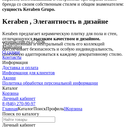
бренда со своим собственным стилем и общим знаменателем:
сущность Keraben Grupo.
Keraben , Элегантность в дизайне
Keraben предлагает керамическую плитку для пола и стен,
отличающуюся
высоким качеством и дизайном.
ceramikcentr.ru
© 2026
Традиционный и нейтральный стиль его коллекций
Компания
обеспечивает безопасность и особую индивидуальность,
О салоне
способную адаптироваться к каждому декоративному стилю.
Контакты
Информация
Доставка и оплата
Информация для клиентов
Акции
Политика обработки персональной информации
Каталог
Корзина
Личный кабинет
8 (846) 270-90-97
Главная
Каталог
Поиск
Профиль
0
Корзина
Поиск по каталогу
Личный кабинет