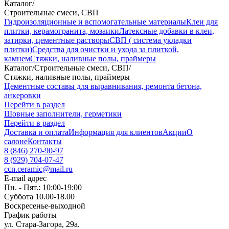
Каталог
/
Строительные смеси, СВП
Гидроизоляционные и вспомогательные материалы
Клеи для
плитки, керамогранита, мозаики
Латексные добавки в клеи,
затирки, цементные растворы
СВП ( система укладки
плитки)
Средства для очистки и ухода за плиткой,
камнем
Стяжки, наливные полы, праймеры
Каталог
/
Строительные смеси, СВП
/
Стяжки, наливные полы, праймеры
Цементные составы для выравнивания, ремонта бетона,
анкеровки
Перейти в раздел
Шовные заполнители, герметики
Перейти в раздел
Доставка и оплата
Информация для клиентов
Акции
О
салоне
Контакты
8 (846) 270-90-97
8 (929) 704-07-47
ccn.ceramic@mail.ru
E-mail адрес
Пн. - Пят.: 10:00-19:00
Суббота 10.00-18.00
Воскресенье-выходной
График работы
ул. Стара-Загора, 29а.