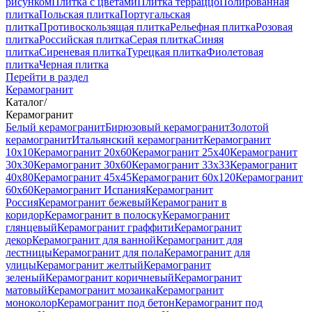
рисунком
Плитка с цветами
Плитка терраццо
Полированная
плитка
Польская плитка
Португальская
плитка
Противоскользящая плитка
Рельефная плитка
Розовая
плитка
Российская плитка
Серая плитка
Синяя
плитка
Сиреневая плитка
Турецкая плитка
Фиолетовая
плитка
Черная плитка
Перейти в раздел
Керамогранит
Каталог
/
Керамогранит
Белый керамогранит
Бирюзовый керамогранит
Золотой
керамогранит
Итальянский керамогранит
Керамогранит
10x10
Керамогранит 20x60
Керамогранит 25x40
Керамогранит
30x30
Керамогранит 30x60
Керамогранит 33x33
Керамогранит
40x80
Керамогранит 45x45
Керамогранит 60x120
Керамогранит
60x60
Керамогранит Испания
Керамогранит
Россия
Керамогранит бежевый
Керамогранит в
коридор
Керамогранит в полоску
Керамогранит
глянцевый
Керамогранит граффити
Керамогранит
декор
Керамогранит для ванной
Керамогранит для
лестницы
Керамогранит для пола
Керамогранит для
улицы
Керамогранит желтый
Керамогранит
зеленый
Керамогранит коричневый
Керамогранит
матовый
Керамогранит мозаика
Керамогранит
моноколор
Керамогранит под бетон
Керамогранит под