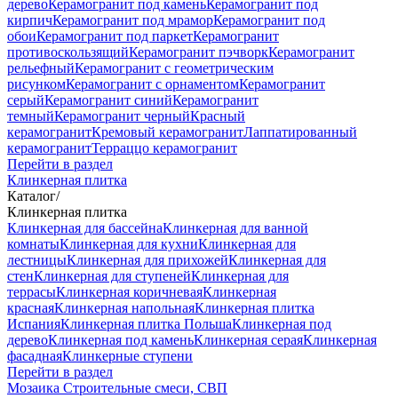
дерево
Керамогранит под камень
Керамогранит под
кирпич
Керамогранит под мрамор
Керамогранит под
обои
Керамогранит под паркет
Керамогранит
противоскользящий
Керамогранит пэчворк
Керамогранит
рельефный
Керамогранит с геометрическим
рисунком
Керамогранит с орнаментом
Керамогранит
серый
Керамогранит синий
Керамогранит
темный
Керамогранит черный
Красный
керамогранит
Кремовый керамогранит
Лаппатированный
керамогранит
Терраццо керамогранит
Перейти в раздел
Клинкерная плитка
Каталог
/
Клинкерная плитка
Клинкерная для бассейна
Клинкерная для ванной
комнаты
Клинкерная для кухни
Клинкерная для
лестницы
Клинкерная для прихожей
Клинкерная для
стен
Клинкерная для ступеней
Клинкерная для
террасы
Клинкерная коричневая
Клинкерная
красная
Клинкерная напольная
Клинкерная плитка
Испания
Клинкерная плитка Польша
Клинкерная под
дерево
Клинкерная под камень
Клинкерная серая
Клинкерная
фасадная
Клинкерные ступени
Перейти в раздел
Мозаика
Строительные смеси, СВП