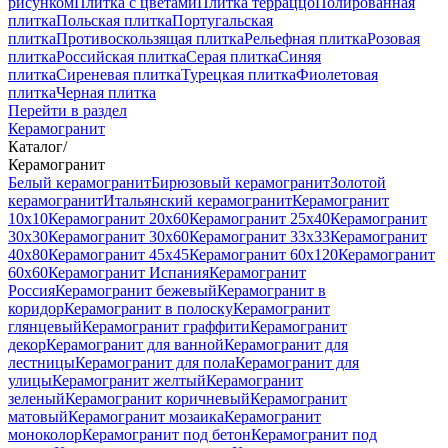
рисунком
Плитка с цветами
Плитка терраццо
Полированная
плитка
Польская плитка
Португальская
плитка
Противоскользящая плитка
Рельефная плитка
Розовая
плитка
Российская плитка
Серая плитка
Синяя
плитка
Сиреневая плитка
Турецкая плитка
Фиолетовая
плитка
Черная плитка
Перейти в раздел
Керамогранит
Каталог
/
Керамогранит
Белый керамогранит
Бирюзовый керамогранит
Золотой
керамогранит
Итальянский керамогранит
Керамогранит
10x10
Керамогранит 20x60
Керамогранит 25x40
Керамогранит
30x30
Керамогранит 30x60
Керамогранит 33x33
Керамогранит
40x80
Керамогранит 45x45
Керамогранит 60x120
Керамогранит
60x60
Керамогранит Испания
Керамогранит
Россия
Керамогранит бежевый
Керамогранит в
коридор
Керамогранит в полоску
Керамогранит
глянцевый
Керамогранит граффити
Керамогранит
декор
Керамогранит для ванной
Керамогранит для
лестницы
Керамогранит для пола
Керамогранит для
улицы
Керамогранит желтый
Керамогранит
зеленый
Керамогранит коричневый
Керамогранит
матовый
Керамогранит мозаика
Керамогранит
моноколор
Керамогранит под бетон
Керамогранит под