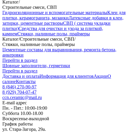
Каталог
/
Строительные смеси, СВП
Гидроизоляционные и вспомогательные материалы
Клеи для
плитки, керамогранита, мозаики
Латексные добавки в клеи,
затирки, цементные растворы
СВП ( система укладки
плитки)
Средства для очистки и ухода за плиткой,
камнем
Стяжки, наливные полы, праймеры
Каталог
/
Строительные смеси, СВП
/
Стяжки, наливные полы, праймеры
Цементные составы для выравнивания, ремонта бетона,
анкеровки
Перейти в раздел
Шовные заполнители, герметики
Перейти в раздел
Доставка и оплата
Информация для клиентов
Акции
О
салоне
Контакты
8 (846) 270-90-97
8 (929) 704-07-47
ccn.ceramic@mail.ru
E-mail адрес
Пн. - Пят.: 10:00-19:00
Суббота 10.00-18.00
Воскресенье-выходной
График работы
ул. Стара-Загора, 29а.